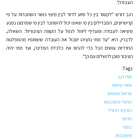
העבודה".
רגב דורש "לקשור בין כל סיוע לדיור לבין מיצוי כושר השתכרות על פי
קריטריונים, המבדילים בין מי שאינו יכול להשתכר לבין מי שמרצונו נמנע
מיציאה לעבודה ומעדיף ליפול לנטל על הקופה הציבורית". השאלה,
לדבריו, היא "עד מתי נתניהו יסבול את העובדה ששותפיו מהמפלגות
החרדיות עושים הכל כדי להרוס את כלכלת המדינה, ועד מתי יהיה
הציבור מוכן להשלים עם כך".
Tags:
אורי רגב
אזורי פיתוח
אריאל אטיאס
החזרי משכנתא
הציבור החרדי
חדוש
כסיף
משכנתא