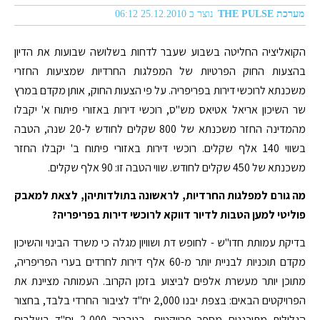
מערכת THE PULSE
נוצר ב 25.12.2010 06:12
הקואליציה החליטה בשבוע שעבר לדחות בשלושה שבועות את הדיון
בהצעות החוק הפרטיות של המפלגות החרדיות שמציעות החזרי
משכנתא לרוכשי דירות בפריפריה. על פי הצעות החוק, אותן מקדם במרץ
שר השיכון אריאל אטיאס מש"ס, רוכשי דירות באזורי פיתוח א' יקבלו
מהמדינה החזר משכנתא של 800 שקלים לחודש ל-20 שנה, הטבה
בשווי 140 אלף שקלים. רוכשי דירות באזורי פיתוח ב' יקבלו החזר
משכנתא של 450 שקלים לחודש. שווי הטבה זו: 90 אלף שקלים.
מה גורם למפלגות החרדיות, לראשונה בתולדותיהן, לצאת למאבק
פוליטי למען הטבות לדיור דווקא לרוכשי דירות בפריפריה?
בדיקת עמותת חדו"ש - לחופש דת ושוויון מגלה כי משרד הבינוי והשיכון
מקדם תוכניות לבניית יותר מ-60 אלף דירות לחרדים בערי הפריפריה,
מתוכן יותר מעשרת אלפים לביצוע בזמן הקרוב. העמותה מציינת את
הפרויקטים הבאים: בצפת יבנו 2,000 יח"ד לציבור החרדי בלבד, בחצור
הגלילית מתוכננים מספר פרויקטים, בטבריה 2,000 יח"ד בשלבים