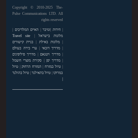
Copyright © 2010-2025 The-
Pulse Communications LTD. All
rights reserved
|
חידות
|
זנזיבר
|
האיים המלדיבים
|
מלונות בישראל
|
Travel site
|
מלונות באילת
|
בניית קישורים
|
מדריך דובאי
|
ערי בירה בעולם
|
מדריך ויטנאם
|
מדריך פיליפינים
|
מדריך יפן
|
סקירת מוצרי חשמל
|
טיול במזרח
|
המזרח הרחוק
|
טיול
במרוקו
|
טיול בתאילנד
|
טיול בהולנד
|