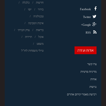
חדשות
כלכלה
Facebook
בידור
יופי
טכנולוגיה
Twitter
איכות הסביבה
Google+
בריאות
צדק חברתי
RSS
אוכל
תיירות
משפט
אודות ועזרה
טיולי משפחות לחו"ל
צרו קשר
מדיניות פרטיות
אודות
נגישות
רכישת מאמרי קידום אתרים