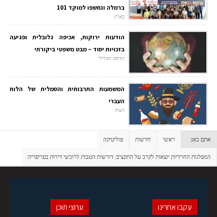
ברמלה ונחשפו למוקד 101
בארץ
הודעות ירוקות, אכיפה גלובלית ופגיעה
בזכויות יסוד – מבט משפטי ביקורתי
הדופק הפלילי
המשמעות התרבותית והסמלית של הלוח
העברי
דעות
אתם כאן:
ראשי
חדשות
פוליטיקה
המפלגות החרדיות יוצאות לקרב על התקציב: דורשות הטבות לרוכשי דירות בפריפריה
עקבו אחרינו
ערוצי תוכן