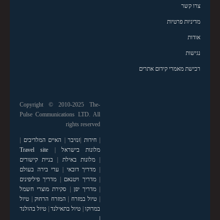
צרו קשר
מדיניות פרטיות
אודות
נגישות
רכישת מאמרי קידום אתרים
Copyright © 2010-2025 The-
Pulse Communications LTD. All
rights reserved
|
חידות
|
זנזיבר
|
האיים המלדיבים
|
מלונות בישראל
|
Travel site
|
מלונות באילת
|
בניית קישורים
|
מדריך דובאי
|
ערי בירה בעולם
|
מדריך ויטנאם
|
מדריך פיליפינים
|
מדריך יפן
|
סקירת מוצרי חשמל
|
טיול במזרח
|
המזרח הרחוק
|
טיול
במרוקו
|
טיול בתאילנד
|
טיול בהולנד
|