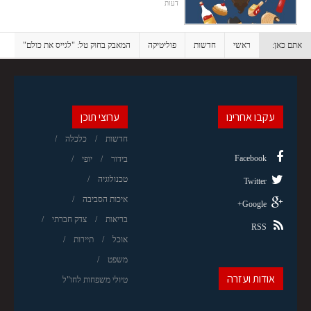
דעות
אתם כאן:
ראשי
חדשות
פוליטיקה
המאבק בחוק טל: "לגייס את כולם"
עקבו אחרינו
ערוצי תוכן
חדשות
כלכלה
Facebook
בידור
יופי
טכנולוגיה
Twitter
איכות הסביבה
Google+
בריאות
צדק חברתי
RSS
אוכל
תיירות
משפט
אודות ועזרה
טיולי משפחות לחו"ל