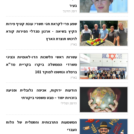
בעיר
דופק החינוך
שפע פרי לקראת חגי תשרי: עונת קטיף פירות
הקיץ בשיאה - ארגון מגדלי הפירות קורא
לרכוש תוצרת הארץ
בארץ
עשרות ראשי הלשכות הדו-לאומיות ונציגי
משרדי הממשלה ביקרו בקריית מד"א
ברמלה ונחשפו למוקד 101
בארץ
הודעות ירוקות, אכיפה גלובלית ופגיעה
בזכויות יסוד – מבט משפטי ביקורתי
הדופק הפלילי
המשמעות התרבותית והסמלית של הלוח
העברי