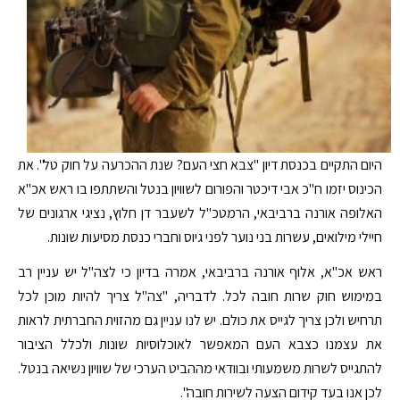
היום התקיים בכנסת דיון "צבא חצי העם? שנת ההכרעה על חוק טל". את
הכינוס יזמו ח"כ אבי דיכטר והפורום לשוויון בנטל והשתתפו בו ראש אכ"א
האלופה אורנה ברביבאי, הרמטכ"ל לשעבר דן חלוץ, נציגי ארגונים של
חיילי מילואים, עשרות בני נוער לפני גיוס וחברי כנסת מסיעות שונות.
ראש אכ"א, אלוף אורנה ברביבאי, אמרה בדיון כי לצה"ל יש עניין רב
במימוש חוק שרות חובה לכל. לדבריה, "צה"ל צריך להיות מוכן לכל
תרחיש ולכן צריך לגייס את כולם. יש לנו עניין גם מהזוית החברתית לראות
את עצמנו כצבא העם המאפשר לאוכלוסיות שונות ולכלל הציבור
להתגייס לשרות משמעותי ובוודאי מההביט הערכי של שוויון נשיאה בנטל.
לכן אנו בעד קידום הצעה לשירות חובה".