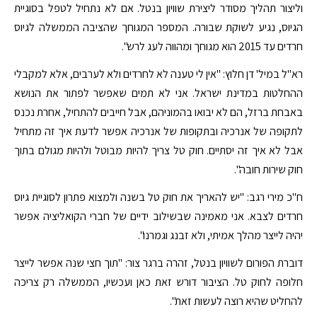
וליצור תהליך מסודר ליצירת שוויון בנטל. אם לא נתחיל לטפל בסוגיית
הגיוס, נגיע לשוקת שבורה. המספר המגוחך שהציבה הממשלה לגיוס
חרדים עד 2015 הוא מגוחך ומהווה לעג לרש".
רא"ל במיל' דן חלוץ: "אין לי טענה לא לחרדים ולא לערבים, אלא למקבלי
ההחלטות במדינת ישראל. אני לא תמים שאפשר לפתור את הנושא
באבחת ברזל, הם לא יבואו בהמוניהם, אבל חייבים להתחיל, אחרת נכנס
לתקופה של אנרכיה ובתקופות של אנרכיה אפשר לדעת איך זה מתחיל
אבל לא איך זה יסתיים. חוק טל צריך להיות מבוטל ולהיות מגולם בתוך
חוק שירות חובה".
ח"כ מירי רגב: "יש להאריך את חוק טל בשנה ולמצוא פתרון לסוגיית גיוס
חרדים לצבא. אני מאמינה שבשילוב ידיים של חברי הקואליציה אפשר
יהיה לייצר מהלך אמיתי, ולא זבנג וגמרנו".
דוברת הפורום לשוויון בנטל, זהרה ברגר צור: "תוך חצי שנה אפשר לייצר
חלופה לחוק טל. הציבור דורש זאת כאן ועכשיו, הממשלה רק צריכה
להחליט שהיא רוצה לעשות זאת".