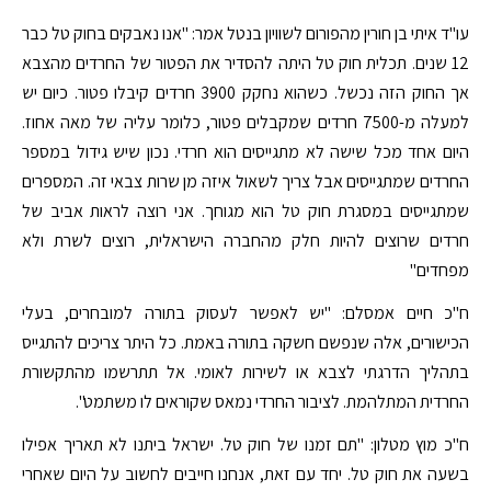
עו"ד איתי בן חורין מהפורום לשוויון בנטל אמר: "אנו נאבקים בחוק טל כבר
12 שנים. תכלית חוק טל היתה להסדיר את הפטור של החרדים מהצבא
אך החוק הזה נכשל. כשהוא נחקק 3900 חרדים קיבלו פטור. כיום יש
למעלה מ-7500 חרדים שמקבלים פטור, כלומר עליה של מאה אחוז.
היום אחד מכל שישה לא מתגייסים הוא חרדי. נכון שיש גידול במספר
החרדים שמתגייסים אבל צריך לשאול איזה מן שרות צבאי זה. המספרים
שמתגייסים במסגרת חוק טל הוא מגוחך. אני רוצה לראות אביב של
חרדים שרוצים להיות חלק מהחברה הישראלית, רוצים לשרת ולא
מפחדים"
ח"כ חיים אמסלם: "יש לאפשר לעסוק בתורה למובחרים, בעלי
הכישורים, אלה שנפשם חשקה בתורה באמת. כל היתר צריכים להתגייס
בתהליך הדרגתי לצבא או לשירות לאומי. אל תתרשמו מהתקשורת
החרדית המתלהמת. לציבור החרדי נמאס שקוראים לו משתמט".
ח"כ מוץ מטלון: "תם זמנו של חוק טל. ישראל ביתנו לא תאריך אפילו
בשעה את חוק טל. יחד עם זאת, אנחנו חייבים לחשוב על היום שאחרי