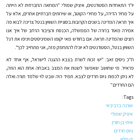
יו"ר התאחדות הסטודנטים, איציק שמולי: "המחאה החברתית לא הייתה
על מחיר הדירה, על מחירי הקוטג', או שירותים חברתיים אחרים, אלא על
איך תראה המדינה בשנים הקרובות.בסוגיית השוויון בנטל צריכה לבוא פה
אמירה מאוד ברורה של הממשלה, הכנסת והציבור הרחב של איך אנו
רוצים שהמדינה תראה. אם בחודש מאי יקומו השמיניסטים ויניפו את דגל
השוויון בנטל, הסטודנטים לא יוכלו להתחמק מזה, אני מתחייב לכך".
ח"כ ניסים זאב: "יש זכות לשרת בצבא ההגנה לישראל, אף אחד לא
פראייר. מי שחושב שאפשר לשנות את המצב באבחה אחת הוא הוזה,
לא ניתן לכפות גיוס חרדים לצבא. תמיד היה שבט לוי שלמד תורה ואלה
הם החרדים."
Tags:
אורנה ברביבאי
איציק שמולי
איתי בן חורין
גיוס חרדים
דן חלוץ