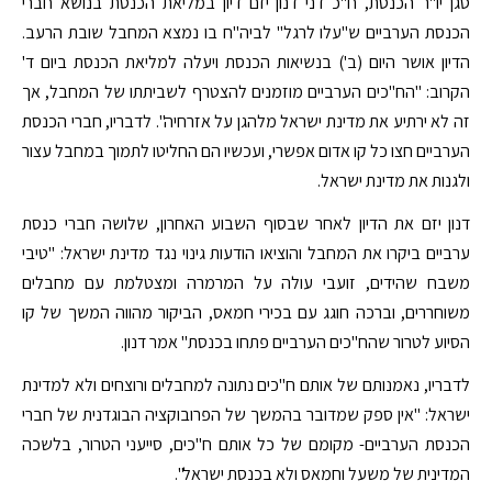
סגן יו"ר הכנסת, ח"כ דני דנון יזם דיון במליאת הכנסת בנושא חברי
הכנסת הערביים ש"עלו לרגל" לביה"ח בו נמצא המחבל שובת הרעב.
הדיון אושר היום (ב') בנשיאות הכנסת ויעלה למליאת הכנסת ביום ד'
הקרוב: "הח"כים הערביים מוזמנים להצטרף לשביתתו של המחבל, אך
זה לא ירתיע את מדינת ישראל מלהגן על אזרחיה". לדבריו, חברי הכנסת
הערביים חצו כל קו אדום אפשרי, ועכשיו הם החליטו לתמוך במחבל עצור
ולגנות את מדינת ישראל.
דנון יזם את הדיון לאחר שבסוף השבוע האחרון, שלושה חברי כנסת
ערביים ביקרו את המחבל והוציאו הודעות גינוי נגד מדינת ישראל: "טיבי
משבח שהידים, זועבי עולה על המרמרה ומצטלמת עם מחבלים
משוחררים, וברכה חוגג עם בכירי חמאס, הביקור מהווה המשך של קו
הסיוע לטרור שהח"כים הערביים פתחו בכנסת" אמר דנון.
לדבריו, נאמנותם של אותם ח"כים נתונה למחבלים ורוצחים ולא למדינת
ישראל: "אין ספק שמדובר בהמשך של הפרובוקציה הבוגדנית של חברי
הכנסת הערביים- מקומם של כל אותם ח"כים, סייעני הטרור, בלשכה
המדינית של משעל וחמאס ולא בכנסת ישראל".