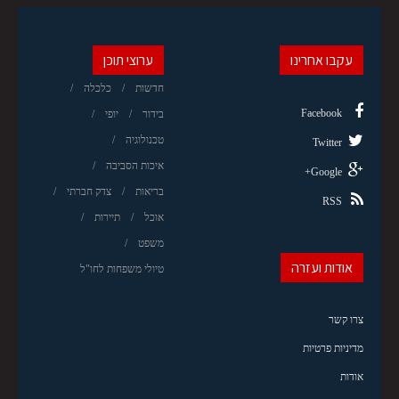
עקבו אחרינו
ערוצי תוכן
חדשות
כלכלה
Facebook
בידור
יופי
טכנולוגיה
Twitter
איכות הסביבה
Google+
בריאות
צדק חברתי
RSS
אוכל
תיירות
משפט
אודות ועזרה
טיולי משפחות לחו"ל
צרו קשר
מדיניות פרטיות
אודות