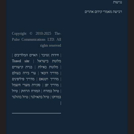
נגישות
רכישת מאמרי קידום אתרים
Copyright © 2010-2025 The-
Pulse Communications LTD. All
rights reserved
|
חידות
|
זנזיבר
|
האיים המלדיבים
|
מלונות בישראל
|
Travel site
|
מלונות באילת
|
בניית קישורים
|
מדריך דובאי
|
ערי בירה בעולם
|
מדריך ויטנאם
|
מדריך פיליפינים
|
מדריך יפן
|
סקירת מוצרי חשמל
|
טיול במזרח
|
המזרח הרחוק
|
טיול
במרוקו
|
טיול בתאילנד
|
טיול בהולנד
|