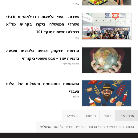
בארץ
עשרות ראשי הלשכות הדו-לאומיות ונציגי
משרדי הממשלה ביקרו בקריית מד"א
ברמלה ונחשפו למוקד 101
בארץ
הודעות ירוקות, אכיפה גלובלית ופגיעה
בזכויות יסוד – מבט משפטי ביקורתי
הדופק הפלילי
המשמעות התרבותית והסמלית של הלוח
העברי
דעות
אתם כאן:
ראשי
חדשות
פוליטיקה
הכנסת תדון בתמיכת חברי הכנסת הערביים בבכיר הג'יהאד האיסלמי