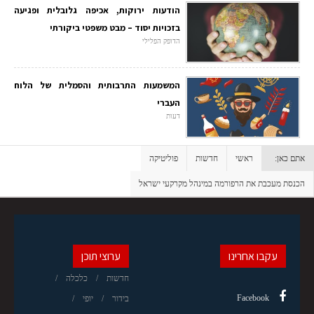
הודעות ירוקות, אכיפה גלובלית ופגיעה
בזכויות יסוד – מבט משפטי ביקורתי
הדופק הפלילי
המשמעות התרבותית והסמלית של הלוח
העברי
דעות
אתם כאן:
ראשי
חדשות
פוליטיקה
הכנסת מעכבת את הרפורמה במינהל מקרקעי ישראל
עקבו אחרינו
ערוצי תוכן
חדשות
כלכלה
Facebook
בידור
יופי