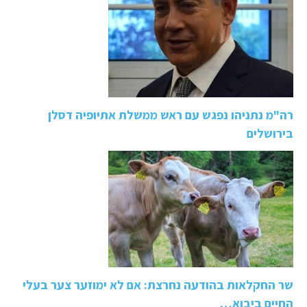
רה"מ נתניהו נפגש עם ראש ממשלת אתיופיה דסלן
בירושלים
שר החקלאות בהודעה נחרצת: אם לא ימוזער צער בעלי
החיים ביבוא…