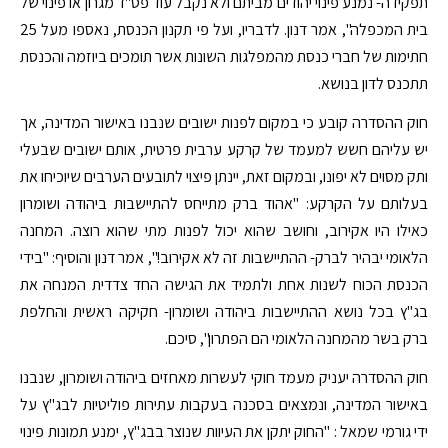
תפקידה- נמנע פינוי יהודים מביתם ולא נקבל עוד פס"ד מגרון או פינוי של
בית המכפלה", אמר דנון. לדבריו, ועל פי תקנון הכנסת, נאספו מעל 25
חתימות של חברי כנסת מהמפלגות השונות אשר תומכים ביוזמה והכנסת
תתכנס לדון בנושא.
חוק ההסדרה קובע כי במקום לפנות ישובים שנבנו באישור המדינה, אך
יש עליהם חשש למעמד של קרקע ערבית פרטית, אותם ישובים שבעלי
ותק מסוים לא יפונו, ובמקום זאת, יינתן פיצוי לתובעים הערבים שיוכיחו את
בעלותם על הקרקע: "אהוד ברק מתייחס להתיישבות ביהודה ושומרון
כאילו היו אקירוב, וחושב שהוא יכול לפנות מתי שהוא רוצה. המחנה
הלאומי יבהיר לברק- ההתיישבות זה לא אקירוב!", אמר דנון והוסיף: "בידי
הכנסת הכוח לשנות אחת ולתמיד את הגישה החד צדדית המנחה את
בג"ץ בכל נושא ההתיישבות ביהודה ושומרון- חקיקה ראשית והחלפת
ברק בשר מהמחנה הלאומי הם הפתרון", סיכם.
חוק ההסדרה יעניק מעמד חוקי לעשרות מאחזים ביהודה ושומרון, שנבנו
באישור המדינה, ונמצאים בסכנה בעקבות עתירות פוליטיות לבג"ץ על
ידי גורמי שמאל : "החוק יתקן את העיוות שנוצר בבג"ץ, ימנע תמונות פינוי