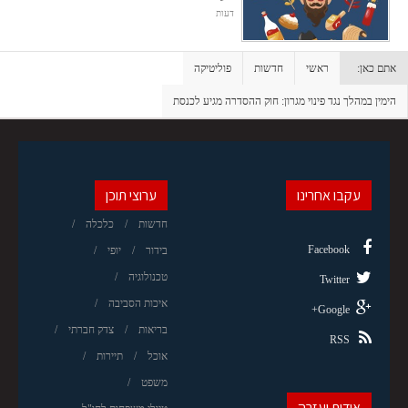
דעות
אתם כאן:
ראשי
חדשות
פוליטיקה
הימין במהלך נגד פינוי מגרון: חוק ההסדרה מגיע לכנסת
עקבו אחרינו
ערוצי תוכן
חדשות
כלכלה
Facebook
בידור
יופי
טכנולוגיה
Twitter
איכות הסביבה
Google+
בריאות
צדק חברתי
RSS
אוכל
תיירות
משפט
אודות ועזרה