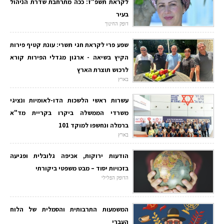
לקראת תשפ"ז: ככה מתרחבת שדרת הניהול
בעיר
דופק החינוך
שפע פרי לקראת חגי תשרי: עונת קטיף פירות
הקיץ בשיאה - ארגון מגדלי הפירות קורא
לרכוש תוצרת הארץ
בארץ
עשרות ראשי הלשכות הדו-לאומיות ונציגי
משרדי הממשלה ביקרו בקריית מד"א
ברמלה ונחשפו למוקד 101
בארץ
הודעות ירוקות, אכיפה גלובלית ופגיעה
בזכויות יסוד – מבט משפטי ביקורתי
הדופק הפלילי
המשמעות התרבותית והסמלית של הלוח
העברי