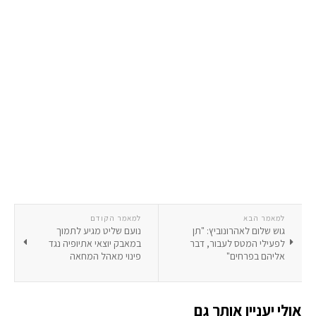
למאמר הבא
למאמר הקודם
גוש שלום לאהרונוביץ: "תן
נועם שליט מגיע לתמוך
לפעילי המטס לעבור, דבר
במאבק יוצאי אתיופיה נגד
אליהם בפרחים"
פינוי מאהל המחאה
אולי יעניין אותך גם