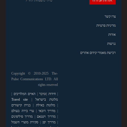
טיולי משפחות לחו"ל
צרו קשר
מדיניות פרטיות
אודות
נגישות
רכישת מאמרי קידום אתרים
Copyright © 2010-2025 The-
Pulse Communications LTD. All
rights reserved
|
חידות
|
זנזיבר
|
האיים המלדיבים
|
מלונות בישראל
|
Travel site
|
מלונות באילת
|
בניית קישורים
|
מדריך דובאי
|
ערי בירה בעולם
|
מדריך ויטנאם
|
מדריך פיליפינים
|
מדריך יפן
|
סקירת מוצרי חשמל