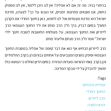
בהיתרי בניה. מה זה אם לא אפליה? אין לנו היכן ללמוד, אין לנו מספיק
כיתות, אנו מוצאים פתרונות זמניים, אז נענש על כך? לצערנו, מדינת
ישראל היא מדינת מעמדות ואל לנו לחפש, כאן בחינוך החרדי את הקרבן
התורן" בסיום דבריו, ברך ח"כ הרב מוזס את יו"ר החינוך העצמאי הרב
לייזרזון ואת החינוך העצמאי, על פעולותיו החשובות לטובת חינוך ילדי
ישראל." אמר ח"כ הרב מנחם אליעזר מוזס.
הרב לייזרזון הכחיש אף הוא את דבר קיומה של אפליה במסגרת החינוך
העצמאי וסיפק נתונים המצביעים על אחוזים גבוהים הן בקרב התלמידים
והן בקרב צוותי ההוראה מעדות המזרח. בסיום הדיון הוחלט כי הנושא כולו
ימשיך להיבדק על ידי מבקר המדינה.
Tags:
אפליית מזרחיים
החינוך החרדי
הרב לייזרזון
יהדות התורה