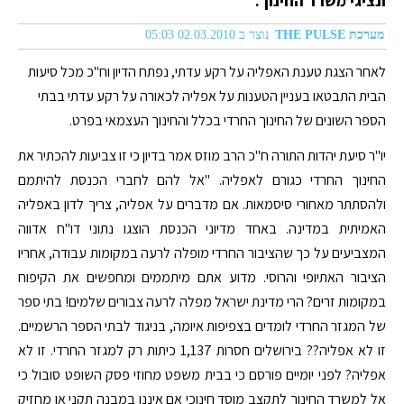
ונציגי משרד החינוך.
מערכת THE PULSE
נוצר ב 02.03.2010 05:03
לאחר הצגת טענת האפליה על רקע עדתי, נפתח הדיון וח"כ מכל סיעות
הבית התבטאו בעניין הטענות על אפליה לכאורה על רקע עדתי בבתי
הספר השונים של החינוך החרדי בכלל והחינוך העצמאי בפרט.
יו"ר סיעת יהדות התורה ח"כ הרב מוזס אמר בדיון כי זו צביעות להכתיר את
החינוך החרדי כגורם לאפליה. "אל להם לחברי הכנסת להיתמם
ולהסתתר מאחורי סיסמאות. אם מדברים על אפליה, צריך לדון באפליה
האמיתית במדינה. באחד מדיוני הכנסת הוצגו נתוני דו"ח אדווה
המצביעים על כך שהציבור החרדי מופלה לרעה במקומות עבודה, אחריו
הציבור האתיופי והרוסי. מדוע אתם מיתממים ומחפשים את הקיפוח
במקומות זרים? הרי מדינת ישראל מפלה לרעה צבורים שלמים! בתי ספר
של המגזר החרדי לומדים בצפיפות איומה, בניגוד לבתי הספר הרשמיים.
זו לא אפליה?? בירושלים חסרות 1,137 כיתות רק למגזר החרדי. זו לא
אפליה? לפני יומיים פורסם כי בבית משפט מחוזי פסק השופט סובול כי
אל למשרד החינוך לתקצב מוסד חינוכי אם איננו במבנה תקני או מחזיק