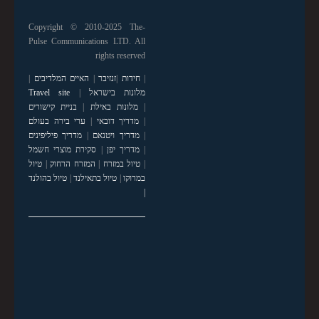
Copyright © 2010-2025 The-
Pulse Communications LTD. All
rights reserved
|
חידות
|
זנזיבר
|
האיים המלדיבים
|
מלונות בישראל
|
Travel site
|
מלונות באילת
|
בניית קישורים
|
מדריך דובאי
|
ערי בירה בעולם
|
מדריך ויטנאם
|
מדריך פיליפינים
|
מדריך יפן
|
סקירת מוצרי חשמל
|
טיול במזרח
|
המזרח הרחוק
|
טיול
במרוקו
|
טיול בתאילנד
|
טיול בהולנד
|