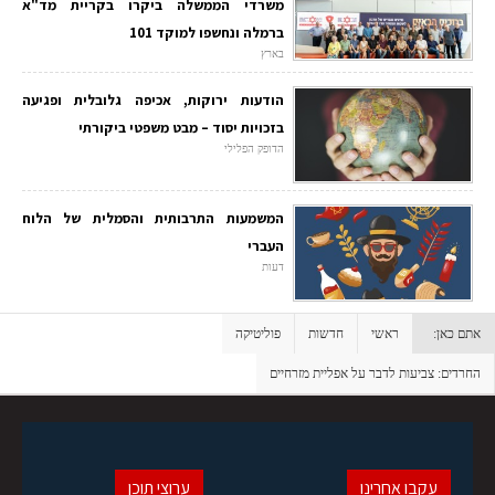
משרדי הממשלה ביקרו בקריית מד"א
ברמלה ונחשפו למוקד 101
בארץ
הודעות ירוקות, אכיפה גלובלית ופגיעה
בזכויות יסוד – מבט משפטי ביקורתי
הדופק הפלילי
המשמעות התרבותית והסמלית של הלוח
העברי
דעות
אתם כאן:
ראשי
חדשות
פוליטיקה
החרדים: צביעות לדבר על אפליית מזרחיים
עקבו אחרינו
ערוצי תוכן