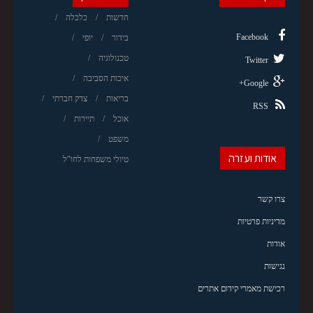
חדשות
כלכלה
Facebook
בידור
יופי
טכנולוגיה
Twitter
איכות הסביבה
Google+
בריאות
צדק חברתי
RSS
אוכל
תיירות
משפט
אודות ועזרה
טיולי משפחות לחו"ל
צרו קשר
מדיניות פרטיות
אודות
נגישות
רכישת מאמרי קידום אתרים