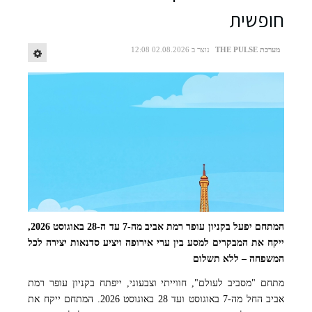
מתחם היצירה וההעשרה לילדים בעופר הקניון הגדול פתח תקווה. צילום: יח"צ
חופשית
מערכת THE PULSE
נוצר ב 02.08.2026 12:08
המתחם יפעל בקניון עופר רמת אביב מה-7 עד ה-28 באוגוסט 2026,
ייקח את המבקרים למסע בין ערי אירופה ויציע סדנאות יצירה לכל
המשפחה – ללא תשלום
מתחם "מסביב לעולם", חווייתי וצבעוני, ייפתח בקניון עופר רמת
אביב החל מה-7 באוגוסט ועד 28 באוגוסט 2026. המתחם ייקח את