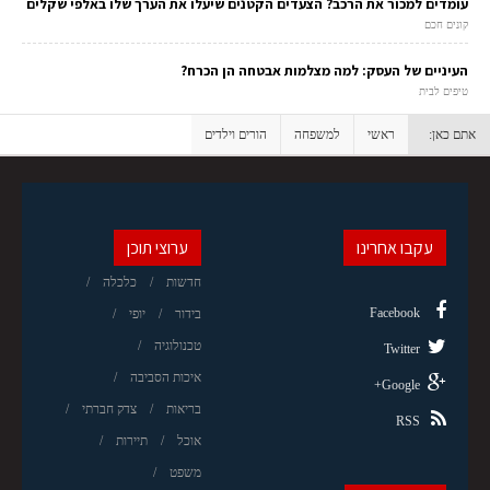
עומדים למכור את הרכב? הצעדים הקטנים שיעלו את הערך שלו באלפי שקלים
קונים חכם
העיניים של העסק: למה מצלמות אבטחה הן הכרח?
טיפים לבית
אתם כאן:
ראשי
למשפחה
הורים וילדים
עקבו אחרינו
ערוצי תוכן
חדשות
כלכלה
Facebook
בידור
יופי
טכנולוגיה
Twitter
איכות הסביבה
Google+
בריאות
צדק חברתי
RSS
אוכל
תיירות
משפט