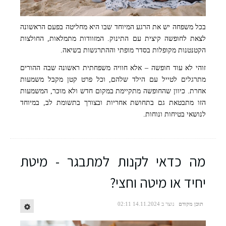
בכל משפחה יש את הרגע המיוחד שבו היא מחליטה בפעם הראשונה
קרדיט התמונה: Yan Krukau באתר PEXELS
לצאת לחופשה קיצית עם התינוק. המזוודות מתמלאות, החולצות
הקטנטנות מקופלות בסדר מופתי וההתרגשות בשיאה.
זוהי לא עוד חופשה – אלא חוויה משפחתית ראשונה שבה ההורים
מתרגלים לטייל עם הילד שלהם, וכל פרט קטן מקבל משמעות
אחרת. כיוון שהחופשה מתקיימת במקום חדש ולא מוכר, המשמעות
הזו מתבטאת גם בתחושת אחריות ובצורך בתשומת לב, במיוחד
לנושאי בטיחות ונוחות.
מה כדאי לקנות למתבגר - מיטת
יחיד או מיטה וחצי?
תוכן מקודם
נוצר ב 14.11.2024 02:11