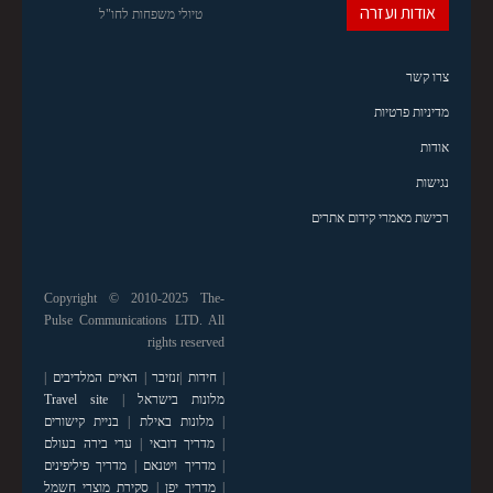
אודות ועזרה
טיולי משפחות לחו"ל
צרו קשר
מדיניות פרטיות
אודות
נגישות
רכישת מאמרי קידום אתרים
Copyright © 2010-2025 The-
Pulse Communications LTD. All
rights reserved
|
חידות
|
זנזיבר
|
האיים המלדיבים
|
מלונות בישראל
|
Travel site
|
מלונות באילת
|
בניית קישורים
|
מדריך דובאי
|
ערי בירה בעולם
|
מדריך ויטנאם
|
מדריך פיליפינים
|
מדריך יפן
|
סקירת מוצרי חשמל