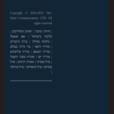
Copyright © 2010-2025 The-
Pulse Communications LTD. All
rights reserved
|
חידות
|
זנזיבר
|
האיים המלדיבים
|
מלונות בישראל
|
Travel site
|
מלונות באילת
|
בניית קישורים
|
מדריך דובאי
|
ערי בירה בעולם
|
מדריך ויטנאם
|
מדריך פיליפינים
|
מדריך יפן
|
סקירת מוצרי חשמל
|
טיול במזרח
|
המזרח הרחוק
|
טיול
במרוקו
|
טיול בתאילנד
|
טיול בהולנד
|