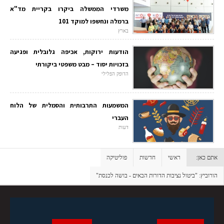
משרדי הממשלה ביקרו בקריית מד"א
ברמלה ונחשפו למוקד 101
בארץ
הודעות ירוקות, אכיפה גלובלית ופגיעה
בזכויות יסוד – מבט משפטי ביקורתי
הדופק הפלילי
המשמעות התרבותית והסמלית של הלוח
העברי
דעות
אתם כאן:
ראשי
חדשות
פוליטיקה
הורוביץ: "ביטול נציבות הדורות הבאים - בושה לכנסת"