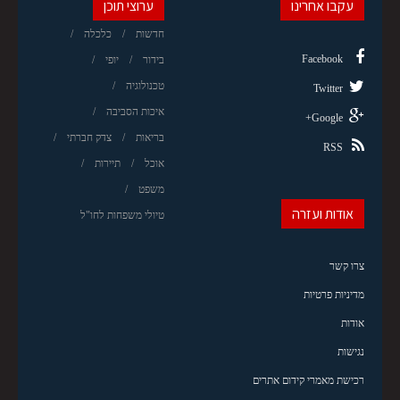
עקבו אחרינו
ערוצי תוכן
חדשות
כלכלה
Facebook
בידור
יופי
טכנולוגיה
Twitter
איכות הסביבה
Google+
בריאות
צדק חברתי
RSS
אוכל
תיירות
משפט
אודות ועזרה
טיולי משפחות לחו"ל
צרו קשר
מדיניות פרטיות
אודות
נגישות
רכישת מאמרי קידום אתרים