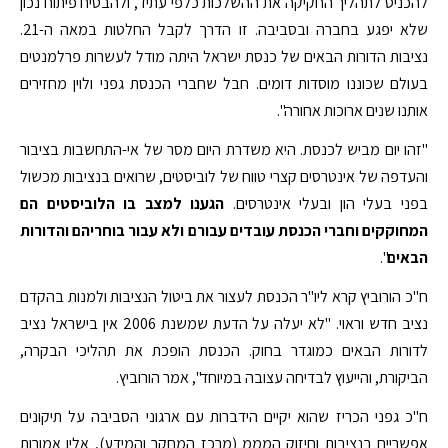
להכניס לתהליך החקיקה את ההשלכות כלפי עתיד, ולהבטיח פיתוח נכון
שלא יפגע בחברה ובסביבה. זו הדרך לקבל החלטות במאה ה-21.
נציבות הדורות הבאים של כנסת ישראל היתה מודל לעשרות פרלמנטים
בעולם שכוננו מוסדות דומים. חבל שחברי הכנסת גפני ולוין מחזירים
אותנו שנים ארוכות אחורה".
"זהו יום מביש לכנסת. היא משדרת היום מסר של אי-התחשבות בציבור
והעדפה של אינטרסים קצרי טווח של לוביסטים, שרואים בנציבות מכשול
בפני בעלי הון ובעלי אינטרסים.
הגענו למצב בו הלוביסטים הם
המחוקקים וחברי הכנסת עובדים עבורם ולא עבור בוחריהם והדורות
הבאים
".
ח"כ הורוביץ קרא ליו"ר הכנסת לעצור את ביטול הנציבות ולמנות בהקדם
נציב חדש וראוי. "לא יעלה על הדעת שמשנת 2006 אין בישראל נציב
לדורות הבאים כמוגדר בחוק. הכנסת הופכת את תהליכי הבקרה,
הביקורת, והייעוץ לבדיחה עצובה במיוחד", אמר הורוביץ.
ח"כ גפני הכריז שהוא יקיים הידברות עם ארגוני הסביבה על תיקונים
אפשריים בנציבות וחיזוק המממ (מרכז המחקר והמידע), אליו אמורות