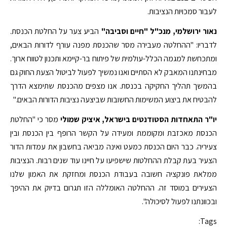
לעבור סמכויות הנציבות.
נאור ירושלמי, מנכ"ל "חיים וסביבה"
הביע צער על החלטת הכנסת.
לדבריו: "ההחלטה מעבירה מסר שהכנסת מפנה עורף לדורות הבאים,
ומתכחשת למגמה הכלל-עולמית של פיתוח בר-קיימא ותכנון לטווח ארוך.
מבחינתנו המאבק לא הסתיים ואנו נמשיך לפעול לביטול הצעת החוק גם
בהמשך תהליך החקיקה בכנסת. אנו מצפים מהכנסת שתימצא הדרך
להבטיח את ביצוע המשימות החשובות שביצעה נציבות הדורות הבאים."
יו"ר התאחדות הסטודנטים בישראל,
איציק שמולי
מסר כי "החלטת
הכנסת מאכזבת ומקוממת ומעידה על הקשר הרופף בין הכנסת ובין
צעיריה. כבר היום הכנסת כמעט ואינה מביאה בחשבון את עמדות הדור
הצעיר בעת קבלת ההחלטות שישפיעו על חיינו עוד שנים רבות. הנציבות
ממלאת פונקציה חשובה בעבודת הכנסת ומחזקת את האמון שלנו
הצעירים במוסד זה. ההחלטה האומללה הזו תגרום בדיוק את ההיפך
ובכוונתנו לפעול לסיכולה".
Tags: