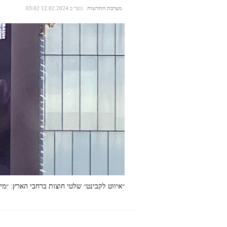
מערכת החדשות
נוצר ב 12.02.2024 03:02
דו״ח חדש חושף: כך סמוטריץ׳ מטשטש את הקו הירוק
״איווט לקבינט״ שלטי חוצות ברחבי הארץ: ״מי