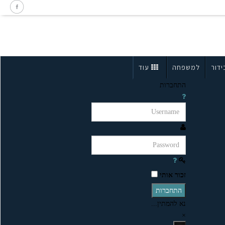
ידור
למשפחה
עוד
התחברות
זכור אותי
התחברות
נא להמתין...
×