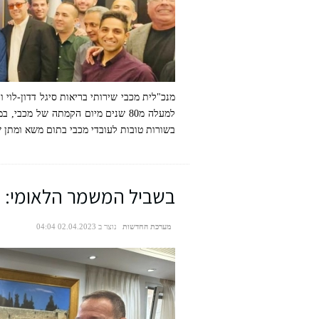
מנכ"לית מכבי שירותי בריאות סיגל דדון-לוי
למעלה מ80 שנים מיום הקמתה של מכ
בשורות טובות לעובדי מכבי בתום משא ומתן
בשביל המשמר הלאומי: 
צילום: ההסתדרות הלאומית
מערכת החדשות
נוצר ב 02.04.2023 04:04