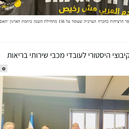
ההפגנה הערב בקפלן נערכה בסימן שיא במספר הרציחות בחברה הערבית שעומד על 156 מתחילת השנה ביוזמת הארגון ״האם
ית את האופק לאחרונה"