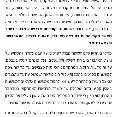
תופעת העישון תופסת תאוצה כאשר היא מקבלת גיבוי באמצעי המדיה.
מדינת ישראל התקדמה ומתקדמת במלחמה בעישון ואף חתומה, יחד
עם רוב המדינות הנאורות, על אמנת ארגון הבריאות העולמי בנושא.
האגודה למלחמה בסרטן משקיעה מדי שנה משאבים רבים במלחמה
בנגע העישון, אשר
גובה כ-10,000 קורבנות
מדי שנה. מדובר ביותר
מאשר מקרי המוות כתוצאה מאיידס, תאונות דרכים, התאבדויות
ורצח – גם יחד
.
מחקרים הראו שגם חשיפה קצרה לפרסום של טבק עלולה להשפיע על
גישת המתבגרים ביחס לעישון ולמעשנים, ועל כוונתם לעשן בעצמם.
עדויות מדעיות חזקות ממחקרים ארוכי טווח מצביעים על כך שחשיפה
למעשנים בסרטים ובתוכניות טלוויזיה פופולאריות, משפיעה על מתבגרים
שאינם מעשנים להתחיל לעשן ו/או להפוך ממעשנים אקראיים למעשנים
באופן קבוע. בדוח שפרסם שר משרד הבריאות האמריקאי בנובמבר
האחרון הוא מציין כי שידורים המכילים סצנות של עישון מעלים את הסיכון
של צעירים לעשן, ומפרט את תוכניותיו להפחתת סצנות העישון בסרטים.
למרות כל האמור, לאחר שחזרנו ופנינו להנהלת "קשת" בנושא יחד עם