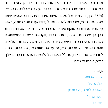
אזרחים מודאגים רבים אחרים, לא השתנה דבר. המצב רק החמיר – רוב
המשתתפים בתוכנית הינם מעשנים, בניגוד למצב באוכלוסיה בישראל
(23%) כך, במחי יד של מספר שעות שידור, נפגעים המאמצים שאנו
מפעילים בנושא, שבכוחם להציל חיים. לעיתים אף נראה לכאורה, כאילו
קיימת יד מכוונת המשווקת סיגריות לתוכנית ומעודדת את הסצנות הרבות
בהן הן "מככבות". שעות שידור רבות מוקדשות לצילום המשתתפים
כשהם נמצאים בפינת העישון. כידוע, פרסום גלוי של סיגריות בטלוויזיה
אסור בישראל על פי חוק. כאן, יש עקיפה מתוחכמת של החוק." כתבו
לחברי הכנסת מירי זיו, מנכ"ל האגודה למלחמה בסרטן, ורבקה פרייליך
זלצר, דוברת האגודה.
Tags:
אופיר אקוניס
אלכס מילר
האגודה למלחמה בסרטן
האח הגדול
מירי זיו