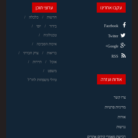
עקבו אחרינו
ערוצי תוכן
חדשות
כלכלה
Facebook
בידור
יופי
טכנולוגיה
Twitter
איכות הסביבה
Google+
בריאות
צדק חברתי
RSS
אוכל
תיירות
משפט
אודות ועזרה
טיולי משפחות לחו"ל
צרו קשר
מדיניות פרטיות
אודות
נגישות
רכישת מאמרי קידום אתרים