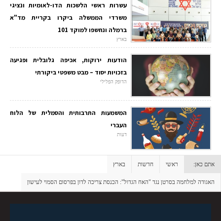
עשרות ראשי הלשכות הדו-לאומיות ונציגי
משרדי הממשלה ביקרו בקריית מד"א
ברמלה ונחשפו למוקד 101
בארץ
הודעות ירוקות, אכיפה גלובלית ופגיעה
בזכויות יסוד – מבט משפטי ביקורתי
הדופק הפלילי
המשמעות התרבותית והסמלית של הלוח
העברי
דעות
אתם כאן:
ראשי
חדשות
בארץ
האגודה למלחמה בסרטן נגד "האח הגדול": הכנסת צריכה לדון בפרסום הסמוי לעישון