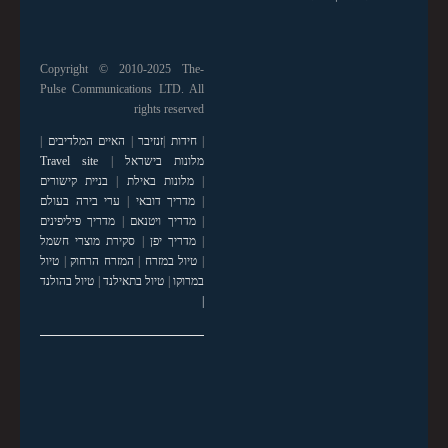
Copyright © 2010-2025 The-
Pulse Communications LTD. All
rights reserved
|
חידות
|
זנזיבר
|
האיים המלדיבים
|
מלונות בישראל
|
Travel site
|
מלונות באילת
|
בניית קישורים
|
מדריך דובאי
|
ערי בירה בעולם
|
מדריך ויטנאם
|
מדריך פיליפינים
|
מדריך יפן
|
סקירת מוצרי חשמל
|
טיול במזרח
|
המזרח הרחוק
|
טיול
במרוקו
|
טיול בתאילנד
|
טיול בהולנד
|