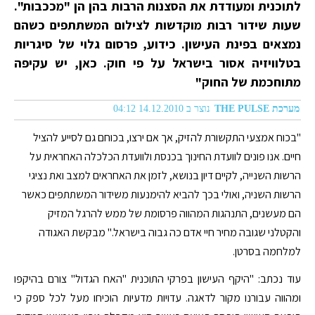
לתוכנית ומעודדת את הסצנות הרבות בהן הן "מככבות".
שעות שידור רבות מוקדשות לצילום המשתתפים כשהם
נמצאים בפינת העישון. כידוע, פרסום גלוי של סיגריות
בטלוויזיה אסור בישראל על פי חוק. כאן, יש עקיפה
מתוחכמת של החוק"
מערכת THE PULSE
נוצר ב 14.12.2010 04:12
"בכוח אמצעי התקשורת להזיק, אך אם ירצו, בכוחם גם לסייע להציל
חיים. אנו פונים לוועדת החינוך בכנסת ולוועדת הכלכלה האחראית על
הרשות השנייה, לקיים דיון בנושא, לזמן את האחראים למצב ואת נציגי
הרשות השניה, ואולי בכך להביא להימנעות משידור המשתתפים כאשר
הם מעשנים, התנהגות המהווה פרסומת של ממש להרגל המזיק
והקטלני שגובה מחיר חיי אדם כה גבוה בישראל." מבקשת האגודה
למלחמה בסרטן.
עוד נכתב: "היקף העישון בפרקי התוכנית "האח הגדול" צורם בהיקפו
ומהווה עבורנו מקור לדאגה. עדויות מדעיות הוכיחו מעל לכל ספק כי