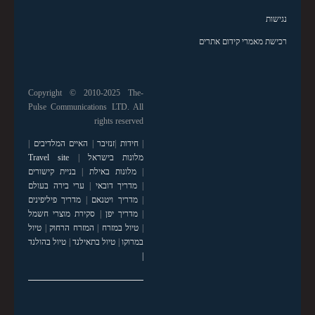
נגישות
רכישת מאמרי קידום אתרים
Copyright © 2010-2025 The-
Pulse Communications LTD. All
rights reserved
|
חידות
|
זנזיבר
|
האיים המלדיבים
|
מלונות בישראל
|
Travel site
|
מלונות באילת
|
בניית קישורים
|
מדריך דובאי
|
ערי בירה בעולם
|
מדריך ויטנאם
|
מדריך פיליפינים
|
מדריך יפן
|
סקירת מוצרי חשמל
|
טיול במזרח
|
המזרח הרחוק
|
טיול
במרוקו
|
טיול בתאילנד
|
טיול בהולנד
|