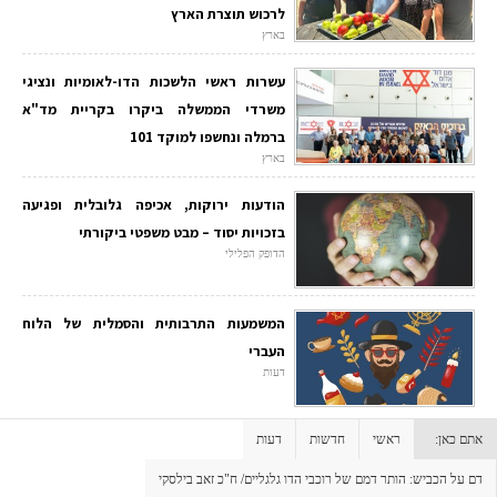
לרכוש תוצרת הארץ
בארץ
עשרות ראשי הלשכות הדו-לאומיות ונציגי
משרדי הממשלה ביקרו בקריית מד"א
ברמלה ונחשפו למוקד 101
בארץ
הודעות ירוקות, אכיפה גלובלית ופגיעה
בזכויות יסוד – מבט משפטי ביקורתי
הדופק הפלילי
המשמעות התרבותית והסמלית של הלוח
העברי
דעות
אתם כאן:
ראשי
חדשות
דעות
דם על הכביש: הותר דמם של רוכבי הדו גלגליים/ ח"כ זאב בילסקי