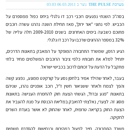
מערכת THE PULSE
נוצר ב 06.03.2011 03:03
בסה"כ השנתי נפגעים רוכבי רכב דו גלגלי ביחס כפול ממספרם על
הכביש. לפי נתוני "אור ירוק", מאז תחילת השנה נהרגו עשרה רוכבים
מתוכם כשבעה בימים האחרונים. בשנים 2009-2010 חלה עלייה של
32% במספר ההרוגים שרכבו על רכב דו גלגלי.
הגיע הזמן, שמשרד התחבורה המופקד על המאבק בתאונות הדרכים,
יתחיל למלא את חובותיו כלפי ציבור הרוכבים המשלמים מחיר בלתי
מתקבל על הדעת על זכותם לרכוב בכבישי ישראל.
בעבר, לאחר שהילד אמיר בלחסן נסע על קורקינט ממונע, נפצע קשה
והפך לצמח ולאחר ששניאור חשין ז"ל, רוכב אופניים נהרג, שניהם
בתאונות "פגע וברח", הגשתי הצעת חוק להחמרת הענישה בתאונות
מסוג זה. לצערי, נאלצתי להיאבק במליאת הכנסת על מנת להעביר את
הצעת החוק בקריאה טרומית, לאחר שהחוק לא אושר בועדת השרים
לחקיקה.
משרד התחבורה, חייב לפעול במהירות ובנחישות להסדרת תשתיות