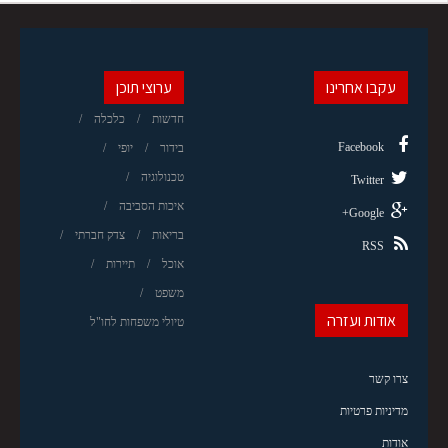
עקבו אחרינו
ערוצי תוכן
חדשות
כלכלה
Facebook
בידור
יופי
טכנולוגיה
Twitter
איכות הסביבה
Google+
בריאות
צדק חברתי
RSS
אוכל
תיירות
משפט
אודות ועזרה
טיולי משפחות לחו"ל
צרו קשר
מדיניות פרטיות
אודות