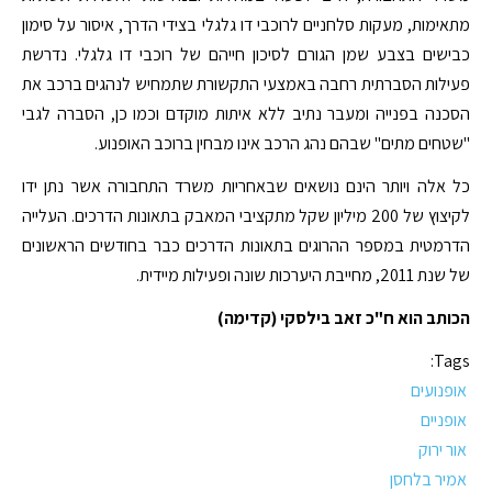
מתאימות, מעקות סלחניים לרוכבי דו גלגלי בצידי הדרך, איסור על סימון
כבישים בצבע שמן הגורם לסיכון חייהם של רוכבי דו גלגלי. נדרשת
פעילות הסברתית רחבה באמצעי התקשורת שתמחיש לנהגים ברכב את
הסכנה בפנייה ומעבר נתיב ללא איתות מוקדם וכמו כן, הסברה לגבי
"שטחים מתים" שבהם נהג הרכב אינו מבחין ברוכב האופנוע.
כל אלה ויותר הינם נושאים שבאחריות משרד התחבורה אשר נתן ידו
לקיצוץ של 200 מיליון שקל מתקציבי המאבק בתאונות הדרכים. העלייה
הדרמטית במספר ההרוגים בתאונות הדרכים כבר בחודשים הראשונים
של שנת 2011, מחייבת היערכות שונה ופעילות מיידית.
הכותב הוא ח"כ זאב בילסקי (קדימה)
Tags:
אופנועים
אופניים
אור ירוק
אמיר בלחסן