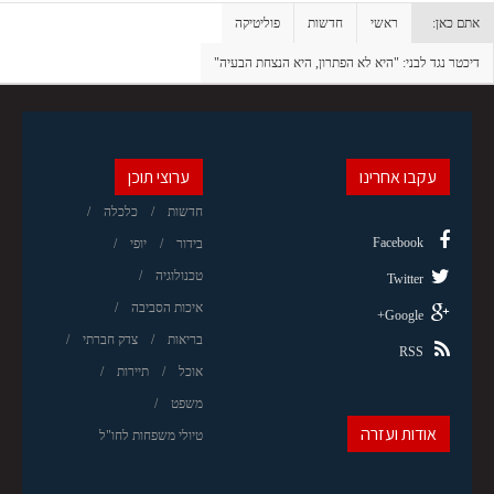
אתם כאן:
ראשי
חדשות
פוליטיקה
דיכטר נגד לבני: "היא לא הפתרון, היא הנצחת הבעיה"
עקבו אחרינו
ערוצי תוכן
חדשות
כלכלה
Facebook
בידור
יופי
טכנולוגיה
Twitter
איכות הסביבה
Google+
בריאות
צדק חברתי
RSS
אוכל
תיירות
משפט
אודות ועזרה
טיולי משפחות לחו"ל