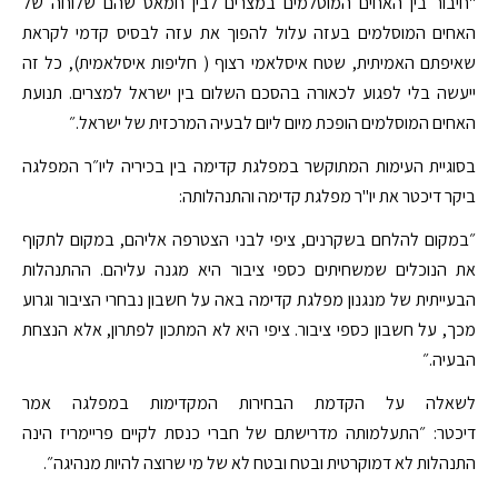
"חיבור בין האחים המוסלמים במצרים לבין חמאס שהם שלוחה של
האחים המוסלמים בעזה עלול להפוך את עזה לבסיס קדמי לקראת
שאיפתם האמיתית, שטח איסלאמי רצוף ( חליפות איסלאמית), כל זה
ייעשה בלי לפגוע לכאורה בהסכם השלום בין ישראל למצרים. תנועת
האחים המוסלמים הופכת מיום ליום לבעיה המרכזית של ישראל.״
בסוגיית העימות המתוקשר במפלגת קדימה בין בכיריה ליו״ר המפלגה
ביקר דיכטר את יו"ר מפלגת קדימה והתנהלותה:
״במקום להלחם בשקרנים, ציפי לבני הצטרפה אליהם, במקום לתקוף
את הנוכלים שמשחיתים כספי ציבור היא מגנה עליהם. ההתנהלות
הבעייתית של מנגנון מפלגת קדימה באה על חשבון נבחרי הציבור וגרוע
מכך, על חשבון כספי ציבור. ציפי היא לא המתכון לפתרון, אלא הנצחת
הבעיה.״
לשאלה על הקדמת הבחירות המקדימות במפלגה אמר
דיכטר: ״התעלמותה מדרישתם של חברי כנסת לקיים פריימריז הינה
התנהלות לא דמוקרטית ובטח ובטח לא של מי שרוצה להיות מנהיגה״.