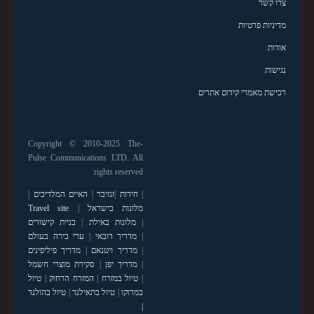
צרו קשר
מדיניות פרטיות
אודות
נגישות
רכישת מאמרי קידום אתרים
Copyright © 2010-2025 The-
Pulse Communications LTD. All
rights reserved
|
חידות
|
זנזיבר
|
האיים המלדיבים
|
מלונות בישראל
|
Travel site
|
מלונות באילת
|
בניית קישורים
|
מדריך דובאי
|
ערי בירה בעולם
|
מדריך ויטנאם
|
מדריך פיליפינים
|
מדריך יפן
|
סקירת מוצרי חשמל
|
טיול במזרח
|
המזרח הרחוק
|
טיול
במרוקו
|
טיול בתאילנד
|
טיול בהולנד
|