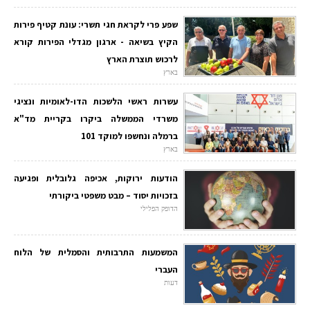
שפע פרי לקראת חגי תשרי: עונת קטיף פירות
הקיץ בשיאה - ארגון מגדלי הפירות קורא
לרכוש תוצרת הארץ
בארץ
עשרות ראשי הלשכות הדו-לאומיות ונציגי
משרדי הממשלה ביקרו בקריית מד"א
ברמלה ונחשפו למוקד 101
בארץ
הודעות ירוקות, אכיפה גלובלית ופגיעה
בזכויות יסוד – מבט משפטי ביקורתי
הדופק הפלילי
המשמעות התרבותית והסמלית של הלוח
העברי
דעות