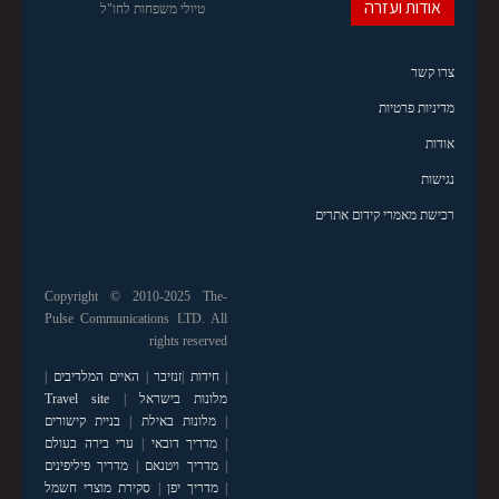
אודות ועזרה
טיולי משפחות לחו"ל
צרו קשר
מדיניות פרטיות
אודות
נגישות
רכישת מאמרי קידום אתרים
Copyright © 2010-2025 The-
Pulse Communications LTD. All
rights reserved
|
חידות
|
זנזיבר
|
האיים המלדיבים
|
מלונות בישראל
|
Travel site
|
מלונות באילת
|
בניית קישורים
|
מדריך דובאי
|
ערי בירה בעולם
|
מדריך ויטנאם
|
מדריך פיליפינים
|
מדריך יפן
|
סקירת מוצרי חשמל