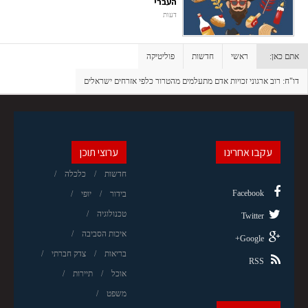
העברי
דעות
אתם כאן:
ראשי
חדשות
פוליטיקה
דו"ח: רוב ארגוני זכויות אדם מתעלמים מהטרור כלפי אזרחים ישראלים
עקבו אחרינו
ערוצי תוכן
חדשות
כלכלה
Facebook
בידור
יופי
טכנולוגיה
Twitter
איכות הסביבה
Google+
בריאות
צדק חברתי
RSS
אוכל
תיירות
משפט