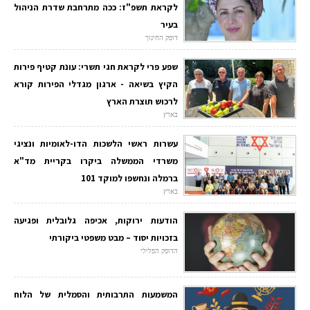
לקראת תשפ"ז: ככה מתרחבת שדרת הניהול
בעיר
דופק החינוך
שפע פרי לקראת חגי תשרי: עונת קטיף פירות
הקיץ בשיאה - ארגון מגדלי הפירות קורא
לרכוש תוצרת הארץ
בארץ
עשרות ראשי הלשכות הדו-לאומיות ונציגי
משרדי הממשלה ביקרו בקריית מד"א
ברמלה ונחשפו למוקד 101
בארץ
הודעות ירוקות, אכיפה גלובלית ופגיעה
בזכויות יסוד – מבט משפטי ביקורתי
הדופק הפלילי
המשמעות התרבותית והסמלית של הלוח