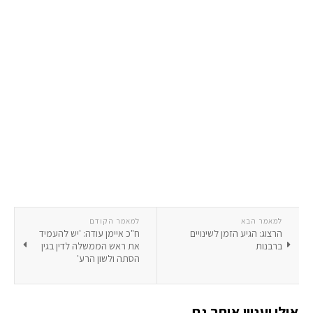
למאמר הבא
למאמר הקודם
הרצוג: הגיע הזמן לשינויים
ח"כ איימן עודה: 'יש להעמיד
ברבנות
את ראש הממשלה לדין בגין
הסתה ולשון הרע'
אולי יעניין אותך גם