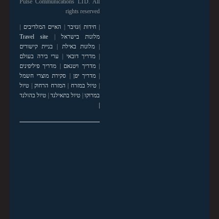
Pulse Communications LTD. All
rights reserved
|
חידות
|
זנזיבר
|
האיים המלדיבים
|
מלונות בישראל
|
Travel site
|
מלונות באילת
|
בניית קישורים
|
מדריך דובאי
|
ערי בירה בעולם
|
מדריך ויטנאם
|
מדריך פיליפינים
|
מדריך יפן
|
סקירת מוצרי חשמל
|
טיול במזרח
|
המזרח הרחוק
|
טיול
במרוקו
|
טיול בתאילנד
|
טיול בהולנד
|