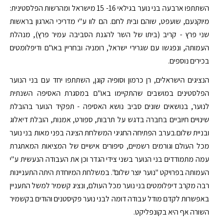
השתתפו ארבעה בני נוער בגילאי 16- 15 מישראל ומהרשות הפלסטינית:
מיוקנעם, שועפט, שוהם ובית לחם. הם לוו ע"י מדריכי הארגון בראשות
שני פרץ - קריב (ביתו של השר להגנת הסביבה עמיר פרץ), מנהלת
העמותה, ונפגשו עם שגרירי ישראל, רומניה ובחריין באו"ם ודיפלומטים
בכירים נוספים.
הנציגים הישראלים, רן כרמון וסופיה קוגן, השתתפו יחד עם בני הנוער
הפלסטינים במושבים שהתקיימו באו"ם במסגרת האסיפה השנתית
לנוער, בנושאים שונים סביב נושא האסיפה - תפקיד הנוער בהובלת
שינויים חיוביים בחברה בדגש על תרבות, ספורט, אמנות, הובלת דיאלוג
ובניית שלום.​בערב הפתיחה החגיגי המשלחת הציגה בפני מאות בני נוער
מכל העולם וגורמים רשמיים, סיפורים אישיים של המציאות המאתגרת
עמה מתמודדים בני הנוער בשני צידי הגדר וכן את העבודה הנעשית ע"י
העמותה בפרויקט "נוער יוצר שלום"​. במשלחת המיוחדת היתה התעניינות
רבה מקרב דיפלומטים בני נוער מכל העולם, ונציג קשמיר למשל התעניין
באפשרות לקדם מודל עבודה דומה לבני נוער פקיסטנים והודים בקשמיר
השורה אף היא בקונפליקט.