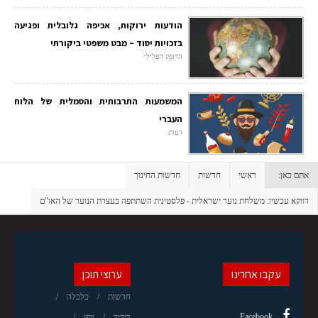
הודעות ירוקות, אכיפה גלובלית ופגיעה
בזכויות יסוד – מבט משפטי ביקורתי
הדופק הפלילי
המשמעות התרבותית והסמלית של הלוח
העברי
דעות
אתם כאן:
ראשי
חדשות
חדשות החינוך
דווקא עכשיו: משלחת נוער ישראלית - פלסטינית השתתפה בעצרת הנוער של האו"ם
עקבו אחרינו
ערוצי תוכן
חדשות
כלכלה
Facebook
בידור
יופי