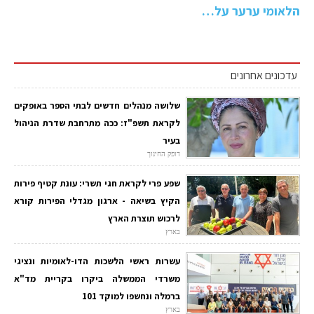
הלאומי ערער על…
עדכונים אחרונים
שלושה מנהלים חדשים לבתי הספר באופקים
לקראת תשפ"ז: ככה מתרחבת שדרת הניהול
בעיר
דופק החינוך
שפע פרי לקראת חגי תשרי: עונת קטיף פירות
הקיץ בשיאה - ארגון מגדלי הפירות קורא
לרכוש תוצרת הארץ
בארץ
עשרות ראשי הלשכות הדו-לאומיות ונציגי
משרדי הממשלה ביקרו בקריית מד"א
ברמלה ונחשפו למוקד 101
בארץ