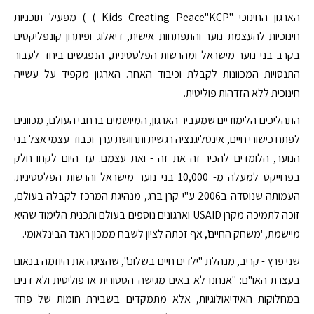
הארגון החינוכי "Kids Creating Peace"KCP ) ) מפעיל תוכניות
חינוכיות להעצמת נוער והתפתחות אישית, דיאלוג ופיתרון קונפליקטים
בקרב בני נוער מישראל ומהרשות הפלסטינית, הנפגשים ביחד לעבור
התנסויות המכוונות לקבלת וכיבוד האחר. הארגון מקפיד על עשייה
חינוכית ללא הזדהות פוליטית.
התהליכים הלימודיים שמעביר הארגון, המיושמים ברחבי העולם, מכוונים
לפתח כישורי חיים, אינטליגנציה רגשית ותחושת ערך וכבוד עצמי אצל בני
הנוער, הלומדים להכיר זה את זה - ואת עצמם. עד היום לקחו חלק
בפרוייקט למעלה מ- 10,000 בני נוער מישראל והרשות הפלסטינית.
העמותה שנוסדה ב2006 ע"י קרן ברג, מנהיגת המרכז לקבלה בעולם,
זוכה לתמיכה מקרן USAID וארגונים נוספים בעולם ותכנית הלימוד שהיא
מיישמת, 'משחק החיים', אף זכתה לציון לשבח ממכון ראנד הבינלאומי.
שני פרץ - קריב, מנהלת "ילדים חיים בשלום", שהציגה את היוזמה בנאום
בעצרת האו"ם: "אנחנו לא באים מגישה הסטורית או פוליטית ולא דנים
במחלוקות האידיאולוגיות, אלא מתמקדים בשבירת חומות של פחד