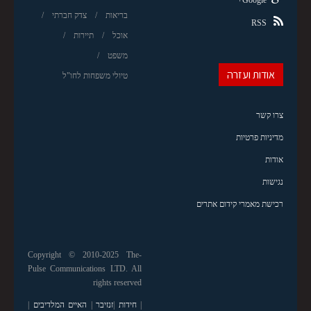
בריאות
צדק חברתי
RSS
אוכל
תיירות
משפט
אודות ועזרה
טיולי משפחות לחו"ל
צרו קשר
מדיניות פרטיות
אודות
נגישות
רכישת מאמרי קידום אתרים
Copyright © 2010-2025 The-
Pulse Communications LTD. All
rights reserved
|
חידות
|
זנזיבר
|
האיים המלדיבים
|