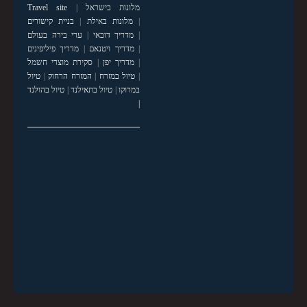
מלונות בישראל
|
Travel site
|
מלונות באילת
|
בניית קישורים
|
מדריך דובאי
|
ערי בירה בעולם
|
מדריך ויטנאם
|
מדריך פיליפינים
|
מדריך יפן
|
סקירת מוצרי חשמל
|
טיול במזרח
|
המזרח הרחוק
|
טיול
במרוקו
|
טיול בתאילנד
|
טיול בהולנד
|