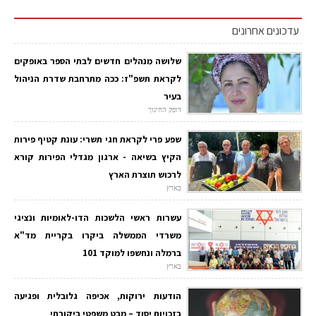
עדכונים אחרונים
שלושה מנהלים חדשים לבתי הספר באופקים
לקראת תשפ"ז: ככה מתרחבת שדרת הניהול
בעיר
דופק החינוך
שפע פרי לקראת חגי תשרי: עונת קטיף פירות
הקיץ בשיאה - ארגון מגדלי הפירות קורא
לרכוש תוצרת הארץ
בארץ
עשרות ראשי הלשכות הדו-לאומיות ונציגי
משרדי הממשלה ביקרו בקריית מד"א
ברמלה ונחשפו למוקד 101
בארץ
הודעות ירוקות, אכיפה גלובלית ופגיעה
בזכויות יסוד – מבט משפטי ביקורתי