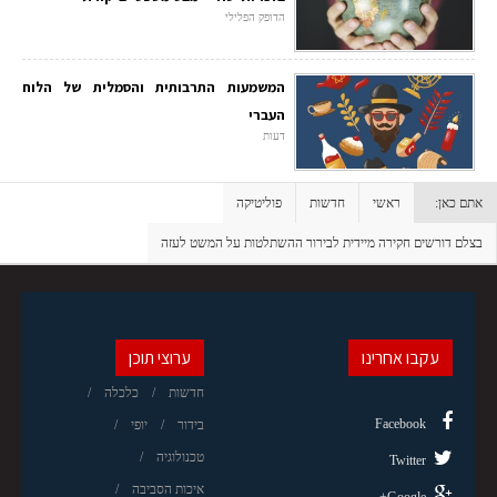
הדופק הפלילי
המשמעות התרבותית והסמלית של הלוח
העברי
דעות
אתם כאן:
ראשי
חדשות
פוליטיקה
בצלם דורשים חקירה מיידית לבירור ההשתלטות על המשט לעזה
עקבו אחרינו
ערוצי תוכן
חדשות
כלכלה
Facebook
בידור
יופי
טכנולוגיה
Twitter
איכות הסביבה
Google+