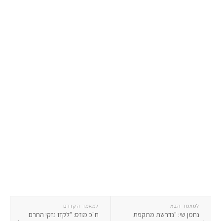
למאמר הבא
למאמר הקודם
נחמן שי: "נדרשת מתקפת
ח"כ מוזס: "לקזז נזקי החרם