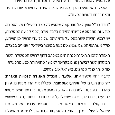
על הספינה אומנו להתמודדות עם אירועים מסוג זה, האם הם צוידו
באמצעים המתאימים לכך, מה היו הוראות הפתיחה באש שניתנו לחיילים
והאם נבחנו חלופות לפעולה.
"דובר צה"ל טוען לאלימות קשה שהופעלה מצד הפעילים על הספינה.
מידע זה מתבסס על דיווחי החיילים בלבד. אולם, לפני קביעת המסקנות,
יש לבצע חקירה שתתבסס על עדויותיהם של כל עדי הראיה מן האירוע,
כולל משתתפי המשט שנמצאים כעת במעצר בישראל." אומרים בבצלם.
האגודה לזכויות האזרח פנתה היום במכתב דחוף לראש הממשלה, לשר
הביטחון ולשר לביטחון פנים בקריאה לאפשר מחאה ולהימנע מהפעלת
כוח מיותר כנגד מפגינים, בישראל או בשטחים.
לדברי "חגי אלעד">
חגי אלעד
, מנכ"ל האגודה לזכויות האזרח
:
"הזיכרון העגום של
אירועי אוקטובר
, שכללו אף הרג מפגינים, עדיין
מהדהד בעוצמה. למרבה הדאגה, הניסיון מלמד כי קיים חשש אמיתי
להפעלת כוח בלתי פרופורציונאלי על ידי כוחות הביטחון, עד כדי שימוש
בכוח קטלני – ובמיוחד כאשר מדובר במפגינים ערבים. על משטרת
ישראל לפעול בריסון ובהתאם למסקנות ועדת אור, להימנע מהפעלת