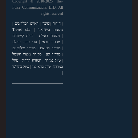
Copyright © 2010-2025 The-
Pulse Communications LTD. All
rights reserved
|
חידות
|
זנזיבר
|
האיים המלדיבים
|
מלונות בישראל
|
Travel site
|
מלונות באילת
|
בניית קישורים
|
מדריך דובאי
|
ערי בירה בעולם
|
מדריך ויטנאם
|
מדריך פיליפינים
|
מדריך יפן
|
סקירת מוצרי חשמל
|
טיול במזרח
|
המזרח הרחוק
|
טיול
במרוקו
|
טיול בתאילנד
|
טיול בהולנד
|