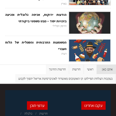
בארץ
הודעות ירוקות, אכיפה גלובלית ופגיעה
בזכויות יסוד – מבט משפטי ביקורתי
הדופק הפלילי
המשמעות התרבותית והסמלית של הלוח
העברי
דעות
אתם כאן:
ראשי
חדשות
חדשות החינוך
בעקבות הצלחת הפיילוט: קו האוטובוס מאשדוד לאוניברסיטת אריאל יהפוך לקבוע
עקבו אחרינו
ערוצי תוכן
חדשות
כלכלה