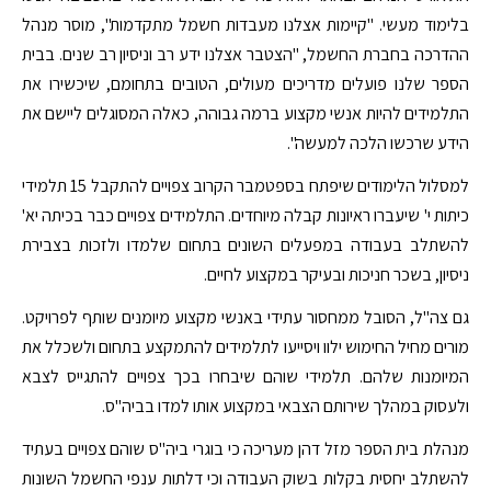
בלימוד מעשי. "קיימות אצלנו מעבדות חשמל מתקדמות", מוסר מנהל
ההדרכה בחברת החשמל, "הצטבר אצלנו ידע רב וניסיון רב שנים. בבית
הספר שלנו פועלים מדריכים מעולים, הטובים בתחומם, שיכשירו את
התלמידים להיות אנשי מקצוע ברמה גבוהה, כאלה המסוגלים ליישם את
הידע שרכשו הלכה למעשה".
למסלול הלימודים שיפתח בספטמבר הקרוב צפויים להתקבל 15 תלמידי
כיתות י' שיעברו ראיונות קבלה מיוחדים. התלמידים צפויים כבר בכיתה יא'
להשתלב בעבודה במפעלים השונים בתחום שלמדו ולזכות בצבירת
ניסיון, בשכר חניכות ובעיקר במקצוע לחיים.
גם צה"ל, הסובל ממחסור עתידי באנשי מקצוע מיומנים שותף לפרויקט.
מורים מחיל החימוש ילוו ויסייעו לתלמידים להתמקצע בתחום ולשכלל את
המיומנות שלהם. תלמידי שוהם שיבחרו בכך צפויים להתגייס לצבא
ולעסוק במהלך שירותם הצבאי במקצוע אותו למדו בביה"ס.
מנהלת בית הספר מזל דהן מעריכה כי בוגרי ביה"ס שוהם צפויים בעתיד
להשתלב יחסית בקלות בשוק העבודה וכי דלתות ענפי החשמל השונות