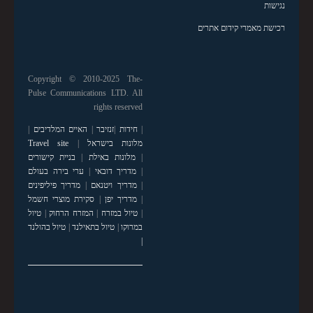
נגישות
רכישת מאמרי קידום אתרים
Copyright © 2010-2025 The-
Pulse Communications LTD. All
rights reserved
|
חידות
|
זנזיבר
|
האיים המלדיבים
|
מלונות בישראל
|
Travel site
|
מלונות באילת
|
בניית קישורים
|
מדריך דובאי
|
ערי בירה בעולם
|
מדריך ויטנאם
|
מדריך פיליפינים
|
מדריך יפן
|
סקירת מוצרי חשמל
|
טיול במזרח
|
המזרח הרחוק
|
טיול
במרוקו
|
טיול בתאילנד
|
טיול בהולנד
|