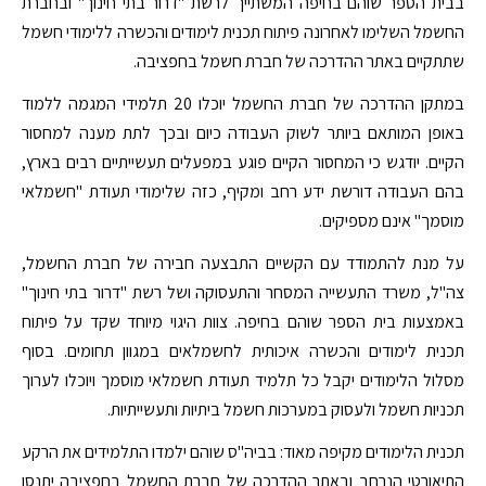
בבית הספר שוהם בחיפה המשתייך לרשת "דרור בתי חינוך" ובחברת
החשמל השלימו לאחרונה פיתוח תכנית לימודים והכשרה ללימודי חשמל
שתתקיים באתר ההדרכה של חברת חשמל בחפציבה.
במתקן ההדרכה של חברת החשמל יוכלו 20 תלמידי המגמה ללמוד
באופן המותאם ביותר לשוק העבודה כיום ובכך לתת מענה למחסור
הקיים. יודגש כי המחסור הקיים פוגע במפעלים תעשייתיים רבים בארץ,
בהם העבודה דורשת ידע רחב ומקיף, כזה שלימודי תעודת "חשמלאי
מוסמך" אינם מספיקים.
על מנת להתמודד עם הקשיים התבצעה חבירה של חברת החשמל,
צה"ל, משרד התעשייה המסחר והתעסוקה ושל רשת "דרור בתי חינוך"
באמצעות בית הספר שוהם בחיפה. צוות היגוי מיוחד שקד על פיתוח
תכנית לימודים והכשרה איכותית לחשמלאים במגוון תחומים. בסוף
מסלול הלימודים יקבל כל תלמיד תעודת חשמלאי מוסמך ויוכלו לערוך
תכניות חשמל ולעסוק במערכות חשמל ביתיות ותעשייתיות.
תכנית הלימודים מקיפה מאוד: בביה"ס שוהם ילמדו התלמידים את הרקע
התיאורטי הנרחב ובאתר ההדרכה של חברת החשמל בחפציבה יתנסו