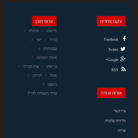
עקבו אחרינו
ערוצי תוכן
חדשות
כלכלה
Facebook
בידור
יופי
טכנולוגיה
Twitter
איכות הסביבה
Google+
בריאות
צדק חברתי
RSS
אוכל
תיירות
משפט
אודות ועזרה
טיולי משפחות לחו"ל
צרו קשר
מדיניות פרטיות
אודות