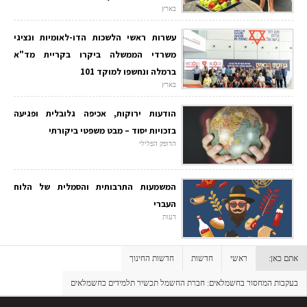
בארץ
עשרות ראשי הלשכות הדו-לאומיות ונציגי
משרדי הממשלה ביקרו בקריית מד"א
ברמלה ונחשפו למוקד 101
בארץ
הודעות ירוקות, אכיפה גלובלית ופגיעה
בזכויות יסוד – מבט משפטי ביקורתי
הדופק הפלילי
המשמעות התרבותית והסמלית של הלוח
העברי
דעות
אתם כאן:
ראשי
חדשות
חדשות החינוך
בעקבות המחסור בחשמלאים: חברת החשמל תכשיר תלמידים כחשמלאים