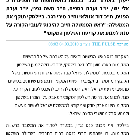
ייערך באולם "נגב" בכנסת בהשתתפות שר הפנים ח"כ
אלי ישי, יו"ר ועדת כספים, ח"כ משה גפני, יו"ר ועדת
הפנים, ח"כ דוד אזולאי וח"כ מירי רגב. ביילסקי תוקף את
הממשלה: "ראש הממשלה חייב להיכנס לעובי הקורה על
מנת למנוע את קריסת השלטון המקומי"
מערכת THE PULSE
נוצר ב 04.03.2010 08:03
בעקבות כנס ראשי הרשויות והאיום על השבתה של כל הרשויות
המקומיות בארץ טוען ח"כ זאב בילסקי, יו"ר השדולה למען השלטון
המקומי בכנסת: "ממשלת ישראל מבזה את הרשויות המקומיות. בשל
הקיצוץ המתמשך בתקציבי הרשויות המקומיות נמנעים שירותים בסיסיים
מתושבי מדינת ישראל. ראש הממשלה חייב להיכנס לעובי הקורה על
מנת למנוע את קריסת השלטון המקומי.המאבק עליו הוכרז בשלטון
המקומי הינו מאבק צודק ואני קורא לממשלת ישראל לעשות מעשה
ולמנוע סבל מתושבי מדינת ישראל."
ביילסקי אף מכנס כנס נגדי, במטרה לפתור את המשבר ברשויות
המקומיות, בו ישתתפו חברי כנסת רבים החברים בשדולת השלטון