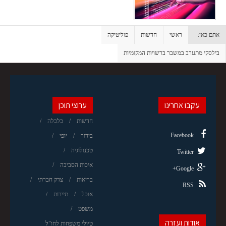
אתם כאן:
ראשי
חדשות
פוליטיקה
בילסקי מתערב במשבר ברשויות המקומיות
עקבו אחרינו
ערוצי תוכן
חדשות
כלכלה
Facebook
בידור
יופי
טכנולוגיה
Twitter
איכות הסביבה
Google+
בריאות
צדק חברתי
RSS
אוכל
תיירות
משפט
אודות ועזרה
טיולי משפחות לחו"ל