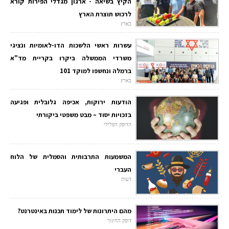
הקיץ בשיאה - ארגון מגדלי הפירות קורא
לרכוש תוצרת הארץ
בארץ
עשרות ראשי הלשכות הדו-לאומיות ונציגי
משרדי הממשלה ביקרו בקריית מד"א
ברמלה ונחשפו למוקד 101
בארץ
הודעות ירוקות, אכיפה גלובלית ופגיעה
בזכויות יסוד – מבט משפטי ביקורתי
הדופק הפלילי
המשמעות התרבותית והסמלית של הלוח
העברי
דעות
מהם היתרונות של לימוד תכנות באינטרנט?
דופק החינוך