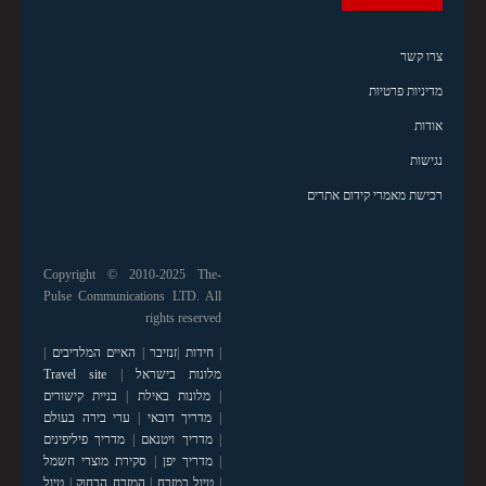
צרו קשר
מדיניות פרטיות
אודות
נגישות
רכישת מאמרי קידום אתרים
Copyright © 2010-2025 The-
Pulse Communications LTD. All
rights reserved
|
חידות
|
זנזיבר
|
האיים המלדיבים
|
מלונות בישראל
|
Travel site
|
מלונות באילת
|
בניית קישורים
|
מדריך דובאי
|
ערי בירה בעולם
|
מדריך ויטנאם
|
מדריך פיליפינים
|
מדריך יפן
|
סקירת מוצרי חשמל
|
טיול במזרח
|
המזרח הרחוק
|
טיול