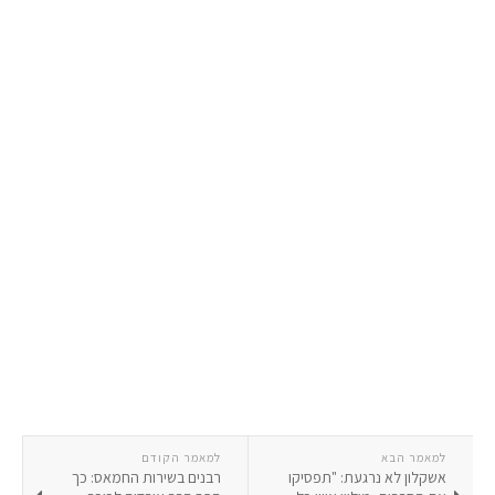
למאמר הבא
למאמר הקודם
אשקלון לא נרגעת: "תפסיקו
רבנים בשירות החמאס: כך