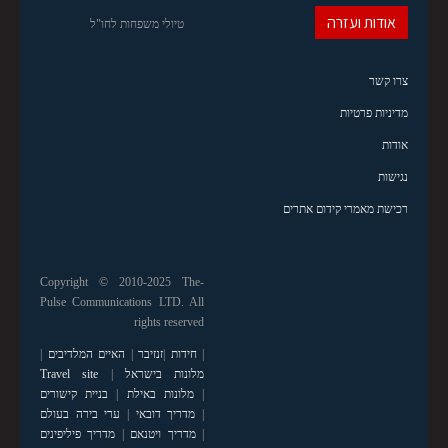
אודות ועזרה
טיולי משפחות לחו"ל
צרו קשר
מדיניות פרטיות
אודות
נגישות
רכישת מאמרי קידום אתרים
Copyright © 2010-2025 The-
Pulse Communications LTD. All
rights reserved
|
חידות
|
זנזיבר
|
האיים המלדיבים
|
מלונות בישראל
|
Travel site
|
מלונות באילת
|
בניית קישורים
|
מדריך דובאי
|
ערי בירה בעולם
|
מדריך ויטנאם
|
מדריך פיליפינים