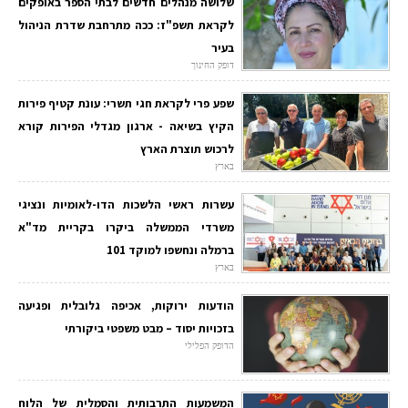
שלושה מנהלים חדשים לבתי הספר באופקים
לקראת תשפ"ז: ככה מתרחבת שדרת הניהול
בעיר
דופק החינוך
שפע פרי לקראת חגי תשרי: עונת קטיף פירות
הקיץ בשיאה - ארגון מגדלי הפירות קורא
לרכוש תוצרת הארץ
בארץ
עשרות ראשי הלשכות הדו-לאומיות ונציגי
משרדי הממשלה ביקרו בקריית מד"א
ברמלה ונחשפו למוקד 101
בארץ
הודעות ירוקות, אכיפה גלובלית ופגיעה
בזכויות יסוד – מבט משפטי ביקורתי
הדופק הפלילי
המשמעות התרבותית והסמלית של הלוח