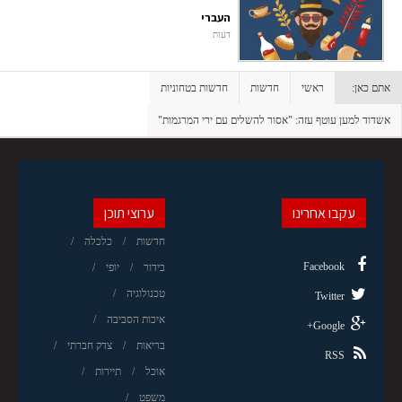
העברי
דעות
אתם כאן:
ראשי
חדשות
חדשות בטחוניות
אשדוד למען עוטף עזה: "אסור להשלים עם ירי המרגמות"
עקבו אחרינו
ערוצי תוכן
חדשות
כלכלה
Facebook
בידור
יופי
טכנולוגיה
Twitter
איכות הסביבה
Google+
בריאות
צדק חברתי
RSS
אוכל
תיירות
משפט