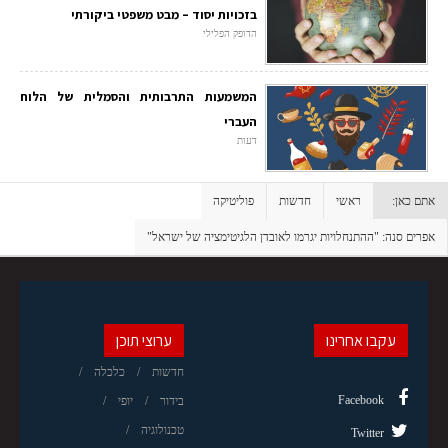
בזכויות יסוד – מבט משפטי ביקורתי
הדופק הפלילי
המשמעות התרבותית והסמלית של הלוח
העברי
דעות
אתם כאן:
ראשי
חדשות
פוליטיקה
אפרים סנה: "ההתנחלויות יגרמו לאובדן הלגיטימציה של ישראל"
עקבו אחרינו
ערוצי תוכן
חדשות
כלכלה
Facebook
בידור
יופי
טכנולוגיה
Twitter