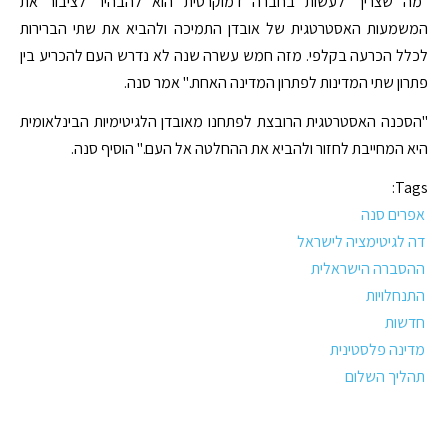
"מה שצריך לעשות בחברה דמוקרטית הוא להבהיר לציבור את
המשמעות האסטרטגית של אובדן התמיכה ולהביא את שתי הברירות
לכלל הכרעה בקלפי. מזה חמש עשרה שנה לא נדרש העם להכריע בין
פתרון שתי המדינות לפתרון המדינה האחת." אמר סנה.
"הסכנה האסטרטגית הרובצת לפתחנו מאובדן הלגיטימיות הבינלאומית
היא המחייבת לחזור ולהביא את ההחלטה אל העם." הוסיף סנה.
Tags:
אפרים סנה
דה לגיטימציה לישראל
ההסברה הישראלית
התנחלויות
חדשות
מדינה פלסטינית
תהליך השלום