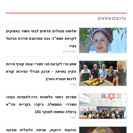
עדכונים אחרונים
שלושה מנהלים חדשים לבתי הספר באופקים
לקראת תשפ"ז: ככה מתרחבת שדרת הניהול
בעיר
דופק החינוך
שפע פרי לקראת חגי תשרי: עונת קטיף פירות
הקיץ בשיאה - ארגון מגדלי הפירות קורא
לרכוש תוצרת הארץ
בארץ
עשרות ראשי הלשכות הדו-לאומיות ונציגי
משרדי הממשלה ביקרו בקריית מד"א
ברמלה ונחשפו למוקד 101
בארץ
הודעות ירוקות, אכיפה גלובלית ופגיעה