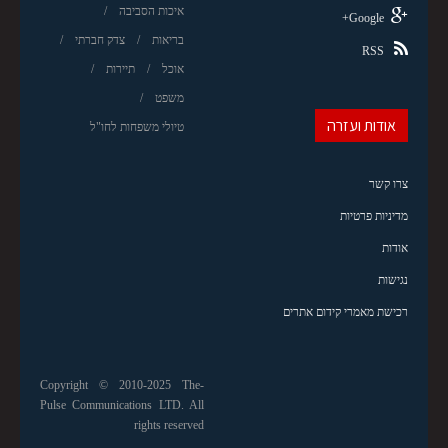
איכות הסביבה
Google+
בריאות
צדק חברתי
RSS
אוכל
תיירות
משפט
אודות ועזרה
טיולי משפחות לחו"ל
צרו קשר
מדיניות פרטיות
אודות
נגישות
רכישת מאמרי קידום אתרים
Copyright © 2010-2025 The-
Pulse Communications LTD. All
rights reserved