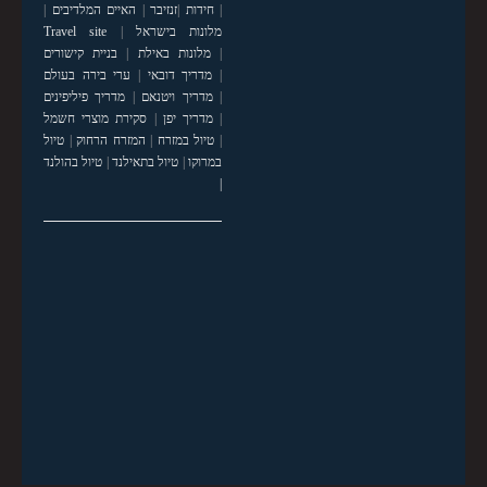
|
חידות
|
זנזיבר
|
האיים המלדיבים
|
מלונות בישראל
|
Travel site
|
מלונות באילת
|
בניית קישורים
|
מדריך דובאי
|
ערי בירה בעולם
|
מדריך ויטנאם
|
מדריך פיליפינים
|
מדריך יפן
|
סקירת מוצרי חשמל
|
טיול במזרח
|
המזרח הרחוק
|
טיול
במרוקו
|
טיול בתאילנד
|
טיול בהולנד
|