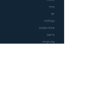
בידור
יופי
טכנולוגיה
איכות הסביבה
בריאות
צדק חברתי
אוכל
תיירות
משפט
טיולי משפחות לחו"ל