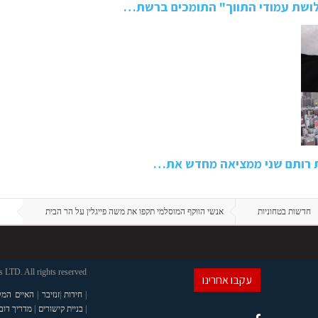
ושת עמודי התווך" התומכים ברשת…
ת רותם שני ממציאה מחדש את…
חדשות בטחוניות
אנשי הווקף המוסלמי תקפו את משה פייגלין על הר הבית
LTD. All rights reserved
עקבו אחרינו
|
חידות
|
זנזיבר
|
האיים המל
|
בניית קישורים
|
מדריך דוב