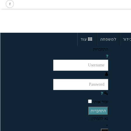
ידור
למשפחה
עוד
התחברות
זכור אותי
התחברות
נא להמתין...
×