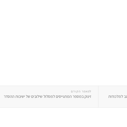
למאמר הקודם
ב למלכודות
זינוק במספר המתגייסים למסלול שילובים של ישיבות ההסדר