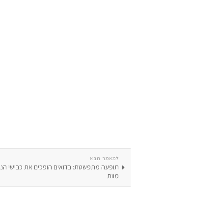
למאמר הבא
תופעה מתפשטת: בדואים הופכים את כבישי הנג
מוות