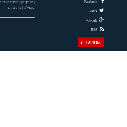
Facebook
|
מדריך יפן
|
סקירת מוצרי 
בתאילנד
|
טיול בהולנד |
Twitter
Google+
RSS
אודות ועזרה
צרו קשר
מדיניות פרטיות
אודות
נגישות
רכישת מאמרי קידום אתרים