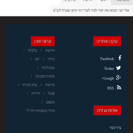
אלי ישי: תביאו את יאיר לפיד לעיר דוד והוא יצטרף לש"ס
עקבו אחרינו
ערוצי תוכן
חדשות
כלכלה
Facebook
בידור
יופי
טכנולוגיה
Twitter
איכות הסביבה
Google+
בריאות
צדק חברתי
RSS
אוכל
תיירות
משפט
אודות ועזרה
טיולי משפחות לחו"ל
צרו קשר