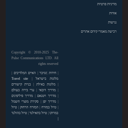
מדיניות פרטיות
אודות
נגישות
רכישת מאמרי קידום אתרים
Copyright © 2010-2025 The-
Pulse Communications LTD. All
rights reserved
|
חידות
|
זנזיבר
|
האיים המלדיבים
|
מלונות בישראל
|
Travel site
|
מלונות באילת
|
בניית קישורים
|
מדריך דובאי
|
ערי בירה בעולם
|
מדריך ויטנאם
|
מדריך פיליפינים
|
מדריך יפן
|
סקירת מוצרי חשמל
|
טיול במזרח
|
המזרח הרחוק
|
טיול
במרוקו
|
טיול בתאילנד
|
טיול בהולנד
|