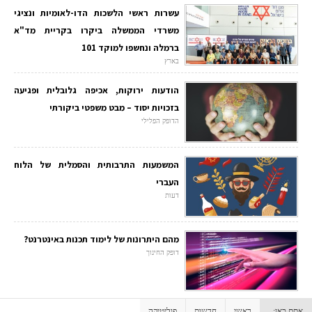
עשרות ראשי הלשכות הדו-לאומיות ונציגי
משרדי הממשלה ביקרו בקריית מד"א
ברמלה ונחשפו למוקד 101
בארץ
הודעות ירוקות, אכיפה גלובלית ופגיעה
בזכויות יסוד – מבט משפטי ביקורתי
הדופק הפלילי
המשמעות התרבותית והסמלית של הלוח
העברי
דעות
מהם היתרונות של לימוד תכנות באינטרנט?
דופק החינוך
אתם כאן:
ראשי
חדשות
פוליטיקה