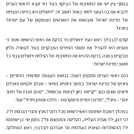
בנוסף ציין ישי את החשיבות של הביקור בעיר דוד וקרא לראשי הערים
להביא את בני הנוער לסיור באתר חשוב זה: "ירושלים היא בירתה הנצחית
של מדינת ישראל ומבטאת את השורשים העמוקים של עם ישראל
בארצו".
קודם לכן בירך ראש העיר ירושלים ניר ברקת את ראשי הרשויות ואמר כי
מטרתו היא להגדיל את מספר התיירים המבקרים בעיר לעשרה מליון
מבקרים בשנה. ברקת הדגיש את החשיבות של הצלחת ירושלים עבור כל
תושבי מדינת ישראל.
כנס ראשי הערים מתקיים השנה בנושא העצמת יסודותיה היהודיים –
ציוניים של מדינת ישראל. במשך כיומיים (שישי – שבת) יתקיימו פאנלים
ודיונים שונים כגון: "קריאת כיוון לציונות עכשווית", "מהם תכניו של חינוך
יהודי – ציוני?", "מדינה יהודית ודמוקרטית – הילכו שתיהן יחדיו?" ועוד.
במהלך השבת ישתתפו ראשי רשויות מכל רחבי הארץ וחברי הכנסת: ח"כ
דני דנון, יו"ר וועדת העלייה, הקליטה והתפוצות וח"כ נחמן שי. כן ישתתפו
יו"ר ההסתדרות הציונית העולמית מר אברהם דובדבני, ראש המחלקה