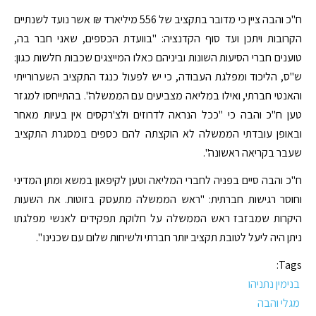
ח"כ והבה ציין כי מדובר בתקציב של 556 מיליארד ₪ אשר נועד לשנתיים
הקרובות ויתכן ועד סוף הקדנציה: "בוועדת הכספים, שאני חבר בה,
טוענים חברי הסיעות השונות וביניהם כאלו המייצגים שכבות חלשות כגון:
ש"ס, הליכוד ומפלגת העבודה, כי יש לפעול כנגד התקציב השערורייתי
והאנטי חברתי, ואילו במליאה מצביעים עם הממשלה". בהתייחסו למגזר
טען ח"כ והבה כי "ככל הנראה לדרוזים ולצ'רקסים אין בעיות מאחר
ובאופן עובדתי הממשלה לא הוקצתה להם כספים במסגרת התקציב
שעבר בקריאה ראשונה".
ח"כ והבה סיים בפניה לחברי המליאה וטען לקיפאון במשא ומתן המדיני
וחוסר רגישות חברתית: "ראש הממשלה מתעסק בזוטות. את השעות
היקרות שמבזבז ראש הממשלה על חלוקת תפקידים לאנשי מפלגתו
ניתן היה ליעל לטובת תקציב יותר חברתי ולשיחות שלום עם שכנינו ".
Tags:
בנימין נתניהו
מגלי והבה