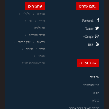
עקבו אחרינו
ערוצי תוכן
חדשות
כלכלה
Facebook
בידור
יופי
טכנולוגיה
Twitter
איכות הסביבה
Google+
בריאות
צדק חברתי
RSS
אוכל
תיירות
משפט
אודות ועזרה
טיולי משפחות לחו"ל
צרו קשר
מדיניות פרטיות
אודות
נגישות
רכישת מאמרי קידום אתרים