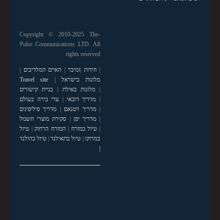
Copyright © 2010-2025 The-
Pulse Communications LTD. All
rights reserved
|
חידות
|
זנזיבר
|
האיים המלדיבים
|
מלונות בישראל
|
Travel site
|
מלונות באילת
|
בניית קישורים
|
מדריך דובאי
|
ערי בירה בעולם
|
מדריך ויטנאם
|
מדריך פיליפינים
|
מדריך יפן
|
סקירת מוצרי חשמל
|
טיול במזרח
|
המזרח הרחוק
|
טיול
במרוקו
|
טיול בתאילנד
|
טיול בהולנד
|