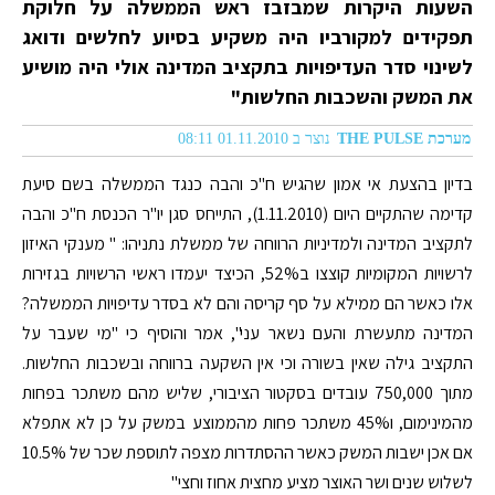
השעות היקרות שמבזבז ראש הממשלה על חלוקת
תפקידים למקורביו היה משקיע בסיוע לחלשים ודואג
לשינוי סדר העדיפויות בתקציב המדינה אולי היה מושיע
את המשק והשכבות החלשות"
מערכת THE PULSE
נוצר ב 01.11.2010 08:11
בדיון בהצעת אי אמון שהגיש ח"כ והבה כנגד הממשלה בשם סיעת
קדימה שהתקיים היום (1.11.2010), התייחס סגן יו"ר הכנסת ח"כ והבה
לתקציב המדינה ולמדיניות הרווחה של ממשלת נתניהו: " מענקי האיזון
לרשויות המקומיות קוצצו ב52%, הכיצד יעמדו ראשי הרשויות בגזירות
אלו כאשר הם ממילא על סף קריסה והם לא בסדר עדיפויות הממשלה?
המדינה מתעשרת והעם נשאר עני", אמר והוסיף כי "מי שעבר על
התקציב גילה שאין בשורה וכי אין השקעה ברווחה ובשכבות החלשות.
מתוך 750,000 עובדים בסקטור הציבורי, שליש מהם משתכר בפחות
מהמינימום, ו45% משתכר פחות מהממוצע במשק על כן לא אתפלא
אם אכן ישבות המשק כאשר ההסתדרות מצפה לתוספת שכר של 10.5%
לשלוש שנים ושר האוצר מציע מחצית אחוז וחצי"