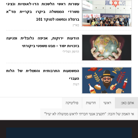
עשרות ראשי הלשכות הדו-לאומיות ונציגי
משרדי הממשלה ביקרו בקריית מד"א
ברמלה ונחשפו למוקד 101
בארץ
הודעות ירוקות, אכיפה גלובלית ופגיעה
בזכויות יסוד – מבט משפטי ביקורתי
הדופק הפלילי
המשמעות התרבותית והסמלית של הלוח
העברי
דעות
אתם כאן:
ראשי
חדשות
פוליטיקה
אי האמון של והבה: "תקציב אנטי חברתי לראש ממשלה לא יעיל"