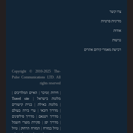
צרו קשר
מדיניות פרטיות
אודות
נגישות
רכישת מאמרי קידום אתרים
Copyright © 2010-2025 The-
Pulse Communications LTD. All
rights reserved
|
חידות
|
זנזיבר
|
האיים המלדיבים
|
מלונות בישראל
|
Travel site
|
מלונות באילת
|
בניית קישורים
|
מדריך דובאי
|
ערי בירה בעולם
|
מדריך ויטנאם
|
מדריך פיליפינים
|
מדריך יפן
|
סקירת מוצרי חשמל
|
טיול במזרח
|
המזרח הרחוק
|
טיול