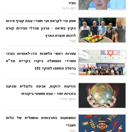
בעיר
דופק החינוך
שפע פרי לקראת חגי תשרי: עונת קטיף פירות
הקיץ בשיאה - ארגון מגדלי הפירות קורא
לרכוש תוצרת הארץ
בארץ
עשרות ראשי הלשכות הדו-לאומיות ונציגי
משרדי הממשלה ביקרו בקריית מד"א
ברמלה ונחשפו למוקד 101
בארץ
הודעות ירוקות, אכיפה גלובלית ופגיעה
בזכויות יסוד – מבט משפטי ביקורתי
הדופק הפלילי
המשמעות התרבותית והסמלית של הלוח
העברי
דעות