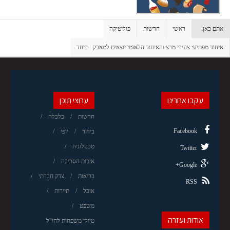
אתם כאן:
ראשי
חדשות
פוליטיקה
איחוד מפתיע: צעירי מרצ והאיחוד הלאומי יוצאים למאבק - ביחד
עקבו אחרינו
ערוצי תוכן
חדשות
כלכלה
Facebook
בידור
יופי
טכנולוגיה
Twitter
איכות הסביבה
Google+
בריאות
צדק חברתי
RSS
אוכל
תיירות
משפט
אודות ועזרה
טיולי משפחות לחו"ל