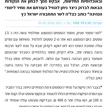
ובאוכלוסיות החלשות, אבקש ממך לבחון את הנקודות
הבאות לבדוק כיצד ניתן להוזיל בעזרתם את מחיר לימודי
הנהיגה" כותב כצל'ה לשר התחבורה ישראל כץ
מערכת THE PULSE
נוצר ב 10.02.2011 01:02
"לפני מספר שנים, מספר הטסטים הממוצע שתלמיד עשה היה כ 1.5
טסטים. כיום הממוצע הוא יותר מ-2 טסטים לתלמיד. משיחות עם מורים
עולה שסיבת השינוי היא לאו דווקא דקדוק שבא על מנת ליצור תרבות
נהיגה בטוחה יותר, אלא דקדוק מיותר בתלמידים כשברור שנהיגתם
תשתפר בזמן הנהיגה בפועל עם מלווה. לדוגמא, פסילת טסט בגלל
שבשעת חניה, הגלגל נגע במדרכה לא מצביעה על נהיגה גרועה
ובמיוחד כשברור שיכולת החנייה של התלמיד תשתפר בנהיגה האמיתית."
כותב כצל'ה.
"
בעבר היה פיקוח על מחירי הטסטים ורמת המחירים הייתה בגדר הסביר.
עם הסרת הפיקוח המחירים החלו להאמיר ובמקום שטסט יעלה קצת יותר
מ 100 ₪, הוא עולה יותר מ 400 ₪. מבדיקות שעשינו עולה שמחיר זה
מוגזם ביחס לשירות ויש להחזיר את הפיקוח על מחירי הטסטים.