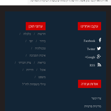
אורית זוארץ נגד נתן אשל: דורשת דיון מחודש בועדה לביקורת המדינה
עקבו אחרינו
ערוצי תוכן
חדשות
כלכלה
Facebook
בידור
יופי
טכנולוגיה
Twitter
איכות הסביבה
Google+
בריאות
צדק חברתי
RSS
אוכל
תיירות
משפט
אודות ועזרה
טיולי משפחות לחו"ל
צרו קשר
מדיניות פרטיות