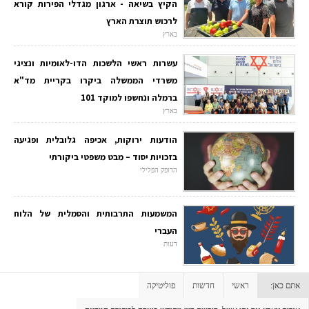
הקיץ בשיאה - ארגון מגדלי הפירות קורא
לרכוש תוצרת הארץ
בארץ
עשרות ראשי הלשכות הדו-לאומיות ונציגי
משרדי הממשלה ביקרו בקריית מד"א
ברמלה ונחשפו למוקד 101
בארץ
הודעות ירוקות, אכיפה גלובלית ופגיעה
בזכויות יסוד – מבט משפטי ביקורתי
הדופק הפלילי
המשמעות התרבותית והסמלית של הלוח
העברי
דעות
אתם כאן:
ראשי
חדשות
פוליטיקה