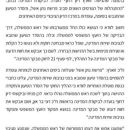
בהצעה שהגישה זוארץ דיון דחוף לועדה לביקורת המדינה נכתב:
"ההתנהלות של הגורמים השונים סביב פרשת נתן אשל, והסדר הטיעון
שהתגבש בסיומה, עומדות במרכז הדיון הציבורי בימים האחרונים.
חשוב לוודא כי הנושא כולו החל ממעורבותו של ראש הממשלה, דרך
הבדיקה של היועץ המשפטי לממשלה וכלה בהסדר הטיעון שהובא
לנציבות שירות המדינה, טופל כראוי מבחינה חוקית ולא נעשו כל הקלות
או סגירות פנימיות בשל הרגישות הברורה. לשם כך אבקש את חוות הדעת
של מבקר המדינה על התהליך, לפי סעיף 21 לחוק מבקר המדינה."
ח"כ זוארץ: "פרשת נתן אשל שעלתה בימים האחרונים לכותרות עומדת
להסתיים בהסדר טיעון שמובא בפני נציבות שירות המדינה, עלינו כחברי
כנסת מוטלת האחריות לוודא כי ההליך החוקי של הסדר הטיעון והחקירה
הרגישה בתוך לשכת ראש הממשלה נוהלו כראוי. לכן פניתי וביקשתי דיון
דחוף בועדה לביקורת המדינה בראשות ח"כ רוני בר און, ושם אבקש את
חוות דעתו של מבקר המדינה בנושא תפקוד היועץ המשפטי ותפקוד
נציבות שירות המדינה."
"שמענו אמש את דעתו המפורשת של ראש הממשלה, שנמנע מגיבוי