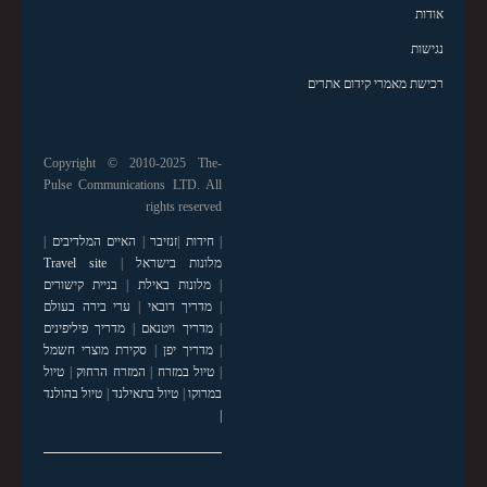
אודות
נגישות
רכישת מאמרי קידום אתרים
Copyright © 2010-2025 The-
Pulse Communications LTD. All
rights reserved
|
חידות
|
זנזיבר
|
האיים המלדיבים
|
מלונות בישראל
|
Travel site
|
מלונות באילת
|
בניית קישורים
|
מדריך דובאי
|
ערי בירה בעולם
|
מדריך ויטנאם
|
מדריך פיליפינים
|
מדריך יפן
|
סקירת מוצרי חשמל
|
טיול במזרח
|
המזרח הרחוק
|
טיול
במרוקו
|
טיול בתאילנד
|
טיול בהולנד
|