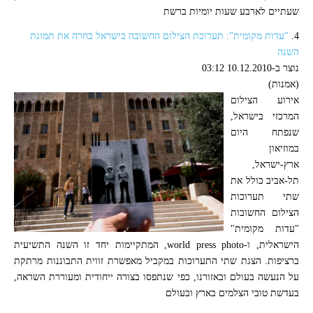
שעתיים לארבע שעות יומיות ברשת
4.
"עדות מקומית": תערוכת הצילום החשובה בישראל בחרה את תמונת
השנה
נוצר ב-10.12.2010 03:12
(אמנות)
אירוע הצילום
המרכזי בישראל,
שנפתח היום
במוזיאון
ארץ-ישראל,
תל-אביב כולל את
שתי תערוכות
הצילום החשובות
"עדות מקומית"
הישראלית, ו-world press photo, המתקיימות יחד זו השנה התשיעית
ברציפות. הצגת שתי התערוכות במקביל מאפשרת זווית התבוננות מרתקת
על הנעשה בעולם ובאזורנו, כפי שנתפסו בצורה ייחודית ומעוררת השראה,
בעדשת טובי הצלמים בארץ ובעולם