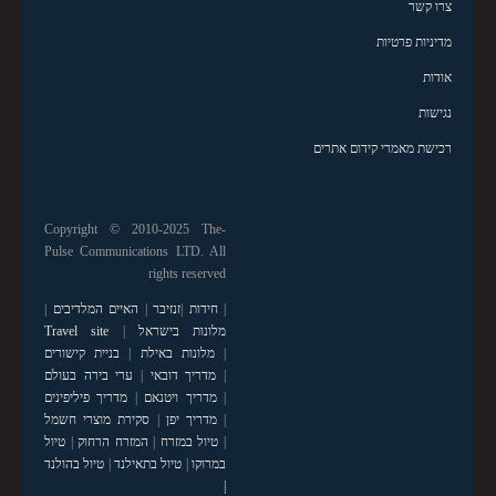
צרו קשר
מדיניות פרטיות
אודות
נגישות
רכישת מאמרי קידום אתרים
Copyright © 2010-2025 The-
Pulse Communications LTD. All
rights reserved
|
חידות
|
זנזיבר
|
האיים המלדיבים
|
מלונות בישראל
|
Travel site
|
מלונות באילת
|
בניית קישורים
|
מדריך דובאי
|
ערי בירה בעולם
|
מדריך ויטנאם
|
מדריך פיליפינים
|
מדריך יפן
|
סקירת מוצרי חשמל
|
טיול במזרח
|
המזרח הרחוק
|
טיול
במרוקו
|
טיול בתאילנד
|
טיול בהולנד
|