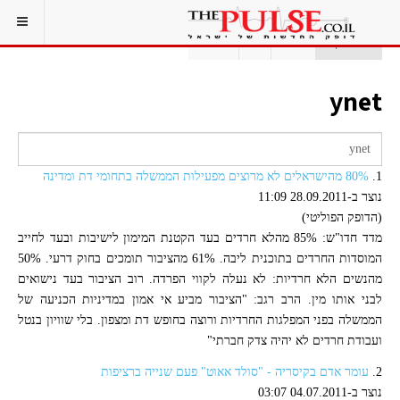
אתם כאן:
ראשי
תג
YNET
ynet
1.
80% מהישראלים לא מרוצים מפעילות הממשלה בתחומי דת ומדינה
נוצר ב-28.09.2011 11:09
(הדופק הפוליטי)
מדד חדו"ש: 85% מהלא חרדים בעד הקטנת המימון לישיבות ובעד לחייב
המוסדות החרדים בתוכנית ליבה. 61% מהציבור תומכים בחוק דרעי. 50%
מהנשים הלא חרדיות: לא נעלה לקווי הפרדה. רוב הציבור בעד נישואים
לבני אותו מין. הרב רגב: "הציבור מביע אי אמון במדיניות הכניעה של
הממשלה בפני המפלגות החרדיות ורוצה בחופש דת ומצפון. בלי שוויון בנטל
ועבודת חרדים לא יהיה צדק חברתי"
2.
עומר אדם בקיסריה - "סולד אאוט" פעם שנייה ברציפות
נוצר ב-04.07.2011 03:07