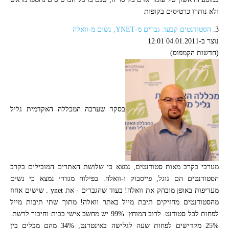
ולא נותרו כרטיסים בקופות
3.
הסטודנטים קבעו: גברים מ-YNET, נשים מ-וואלה
נוצר ב-04.01.2011 12:01
(חדשות הקמפוס)
בסקר שערכה המכללה האקדמית גליל
מערבי בקרב מאות סטודנטים, נמצא כי שלושת האתרים המובילים בקרב
הסטודנטים הם גוגל, פייסבוק ו-וואלה. בפילוח מגדרי נמצא כי נשים
מעדיפות באופן מובהק את וואלה! בעוד שהגברים - את ynet . שישים אחוז
מהסטודנטים מחזיקים תיבת מייל באתר וואלה! מתוך שתי תיבות מייל
לפחות לכל סטודנט. לרוב המוחץ: 99% יש מחשב אישי בבית וחיבור לרשת.
25% מקדישים לפחות שעה לגלישה באינטרנט, 34% מהם מבלים בין