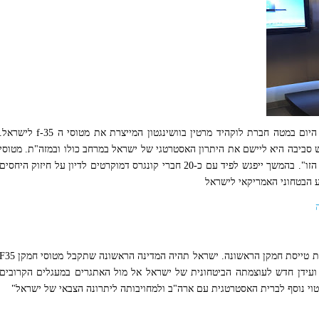
יו"ר מפלגת 'יש עתיד', ח"כ יאיר לפיד, סייר היום במטה חברת לוקהיד מרטין בוושינגטון המייצרת את מטוסי ה f-35 לישרא
 סביבה היא ליישם את היתרון האסטרטגי של ישראל במרחב כולו ובמזה"ת. מטוסי
ה F35 שיגיעו לישראל יסייעו בהשגת המטרה הזו". בהמשך ייפגש לפיד עם כ-20 חברי קונגרס דמוקרטים לדיון על חיזוק היחסים
ע הבטחוני האמריקאי לישראל
ישראל וארצות הברית חתמו על הסכם לרכישת טייסת חמקן הראשונה. ישראל תהיה המדינה הראשונה שתקבל מטוסי חמקן
י ועידן חדש לעוצמתה הביטחונית של ישראל אל מול האתגרים במעגלים הקרובים
ביטוי נוסף לברית האסטרטגית עם ארה"ב ולמחויבותה ליתרונה הצבאי של ישראל"