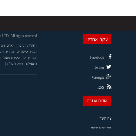
LTD. All rights reserved
עקבו אחרינו
|
חידות
|
זנזיבר
|
האיים המל
|
בניית קישורים
|
מדריך דוב
Facebook
|
מדריך יפן
|
סקירת מוצרי 
בתאילנד
|
טיול בהולנד |
Twitter
Google+
RSS
אודות ועזרה
צרו קשר
מדיניות פרטיות