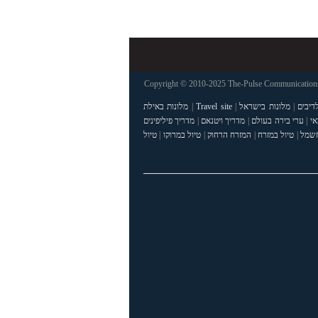
Copyright © 2010-2025 The-Pulse Communications 
דיבים
|
מלונות בישראל
|
Travel site
|
מלונות באילת
אי
|
ערי בירה בעולם
|
מדריך ויטנאם
|
מדריך פיליפינים
חשמל
|
טיול במזרח
|
המזרח הרחוק
|
טיול במרוקו
|
טיול