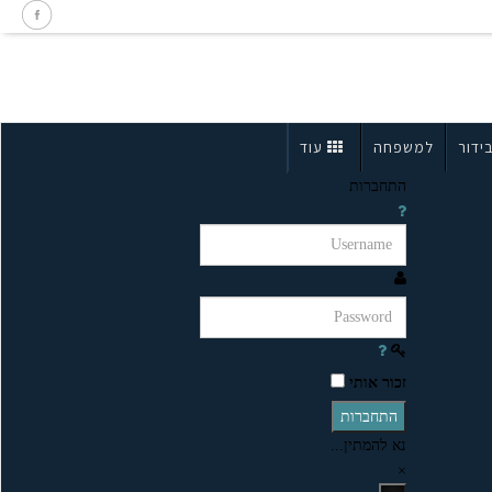
ידור
למשפחה
עוד
התחברות
זכור אותי
התחברות
נא להמתין...
×