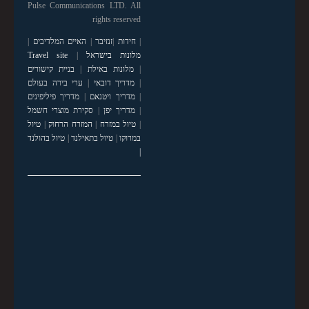
Pulse Communications LTD. All
rights reserved
|
חידות
|
זנזיבר
|
האיים המלדיבים
|
מלונות בישראל
|
Travel site
|
מלונות באילת
|
בניית קישורים
|
מדריך דובאי
|
ערי בירה בעולם
|
מדריך ויטנאם
|
מדריך פיליפינים
|
מדריך יפן
|
סקירת מוצרי חשמל
|
טיול במזרח
|
המזרח הרחוק
|
טיול
במרוקו
|
טיול בתאילנד
|
טיול בהולנד
|