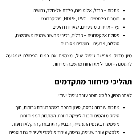
מתכות – ברזל, אלומיניום, פלדת אל-חלד, נחושת
חומרים פלסטיים – HDPE, PVC, פוליקרבונט
עץ – אריזות, משטחים, שאריות רהיטים
פסולת אלקטרונית – כבלים, רכיבי מחשובשמנים משומשים,
סוללות, צבעים – חומרים מסוכנים
מיון מדויק מאפשר טיפול יעיל, מצמצם את כמות הפסולת שמגיעה
להטמנה – ומגדיל את הרווח מהשבה ומיחזור.
תהליכי מיחזור מתקדמים
לאחר המיון, כל סוג חומר עובר טיפול ייעודי:
מתכות עוברות גריסה, סינון והתכה בטמפרטורות גבוהות, תוך
סילוק מזהמים והכנה ליציקה חוזרת. המתכות הממוחזרות
משמשות בענפי התעשייה, הבנייה, התחבורה, החקלאות ועוד.
פלסטיק עובר שטיפה, גריסה, עיבוד פולימרי ולעיתים גם תוספים