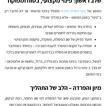
שלב ראשון: פינוי מקצועי, בטוח ומפוקח
המסע של
פינוי פסולת מתכת
מתחיל בפינוי מהאתר. אך לא מדובר רק
ב"פינוי" במובן הפשוט – אלא בתהליך שכולל:
בחירת ציוד מתאים – מכולות ייעודיות, עגורנים, מנופים, משאיות
עם מחיצות נפרדות לחומרים שונים
תיעוד מדויק של סוג הפסולת, משקלה, מיקומה וזמן הפינוי
שמירה על תקנות המשרד להגנת הסביבה – במיוחד כשמדובר
בחומרים מסוכנים או פסולת כבדההובלה לאתרים מורשים בלבד
למשל, כשמדובר בפינוי מתכות כמו פלדה, ברזל, נחושת או אלומיניום –
יש צורך ב-פינוי ברזל באופן שמונע פיזור חלקיקים, זיהום קרקע או פגיעה
במי התהום.
מיון והפרדה – הלב של התהליך
במתקני המיון, מתבצע סיווג של הפסולת לפי סוג החומר, רמת הניקיון,
נוכחות מזהמים, ושאלת הפוטנציאל למחזור. בין הקטגוריות המרכזיות: