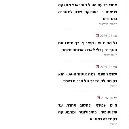
אחרי פגיעת הטיל האיראני: מחלקה
פנימית ב' בסורוקה שבה למשכנה
המחודש
חדשות הבריאות
אוג 02, 2026
גל החום ואין תיאבון? כך תזינו את
הגוף נכון בלי לאכול ארוחה שלמה
תזונה וכושר
אוג 02, 2026
ישראל פיגא: למה אישור ה-FDA הוא
רק תחילת הדרך של חברות ביומד
המגזין
יול 20, 2026
חיים שפירא: לחשוב אחרת על
פילוסופיה, פסיכולוגיה ומתמטיקה
בקתדרה במוז"א
המגזין