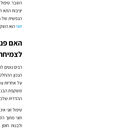
השבר. טיפול 
יציבות התא ה
הנפשית של ה
זוגי
הוא השקע
האם פניי
לצמיחה 
רבים נוטים לח
הנכון. ההחלט
על אחריות עמ
משקפת הבנה ש
ההדדית שלכם
טיפול זוגי א
וזוגי מתוך ה
ולבנות חוסן