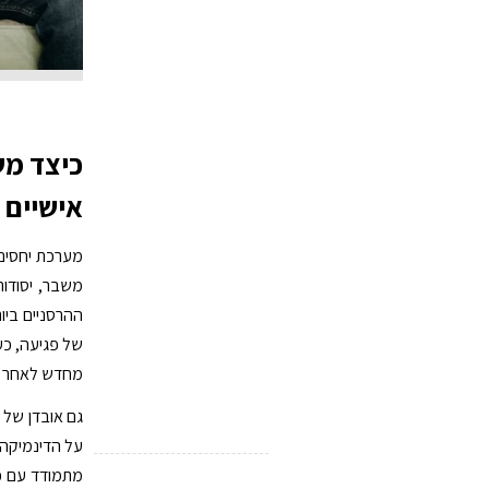
כיצד מש
אישיים 
מערכת יחסים 
משבר, יסודו
ההרסניים ביות
של פגיעה, כע
מחדש לאחר בגי
גם אובדן של 
על הדינמיקה ה
מתמודד עם כא