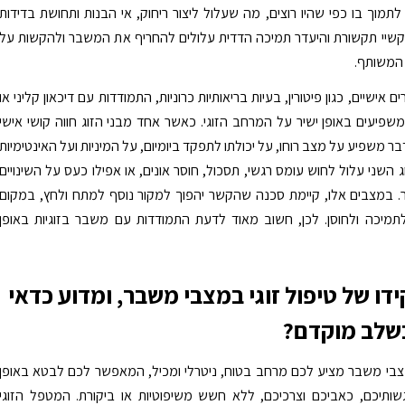
תמוך בו כפי שהיו רוצים, מה שעלול ליצור ריחוק, אי הבנות ותחושת בדידות
קשיי תקשורת והיעדר תמיכה הדדית עלולים להחריף את המשבר ולהקשות על
המשותף.
 אישיים, כגון פיטורין, בעיות בריאותיות כרוניות, התמודדות עם דיכאון קליני או
פיעים באופן ישיר על המרחב הזוגי. כאשר אחד מבני הזוג חווה קושי אישי
 משפיע על מצב רוחו, על יכולתו לתפקד ביומיום, על המיניות ועל האינטימיות
 השני עלול לחוש עומס רגשי, תסכול, חוסר אונים, או אפילו כעס על השינויים
 במצבים אלו, קיימת סכנה שהקשר יהפוך למקור נוסף למתח ולחץ, במקום
תמיכה ולחוסן. לכן, חשוב מאוד לדעת התמודדות עם משבר בזוגיות באופן
דו של טיפול זוגי במצבי משבר, ומדוע כדאי
שלב מוקדם?
מצבי משבר מציע לכם מרחב בטוח, ניטרלי ומכיל, המאפשר לכם לבטא באופן
שותיכם, כאביכם וצרכיכם, ללא חשש משיפוטיות או ביקורת. המטפל הזוגי