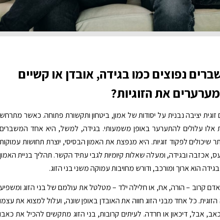
ברים נפוצים כמו בגידה, אובדן או קשיים
מערערים את הזוגיות?
זוגית יציבה נבנית על יסודות של אמון, ביטחון ותקשורת פתוחה. כאשר מתרחש
ת אלו עלולים להתערער באופן משמעותי. בגידה, למשל, היא אחד המשברים
ר שיכולים לפקוד זוגיות. היא מנפצת את האמון הבסיסי, יוצרת תחושות עמוקות
ס, אכזבה ובגידה, ומעלה שאלות קיומיות לגבי עתיד הקשר. תהליך בניית האמון
דה הוא ארוך ומורכב, ודורש מחויבות עמוקה משני בני הזוג.
אדם קרוב – הורה, אח, או חלילה ילד – מטלטל את עולמם של בני הזוג ומשפיע
זוגית. כל אחד מבני הזוג חווה את האובדן באופן שונה, ועלול למצוא את עצמו
ב, אבל, דיכאון או חרדה. לעיתים קרובות, בני הזוג מתקשים להכיל את כאבו