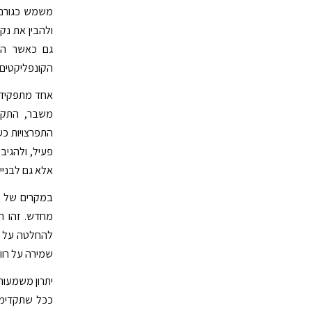
משמש כגורם 
ולהבין את נק
גם כאשר הנו
הקונפליקטים 
אחד מתפקידיו
משבר, התקשו
התפרצויות כע
פעיל, ולהגיב
אלא גם לבניית
במקרים של בג
מחדש. זהו תה
להחלטה על פר
שמירה על רוו
יתרון משמעות
ככל שתקדימו