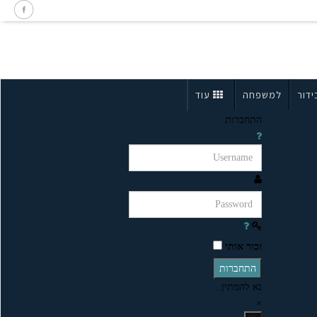
ידור
למשפחה
עוד
התחברות
זכור אותי
התחברות
נא להמתין...
×