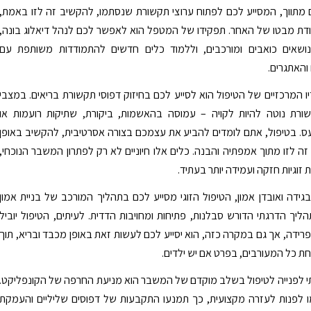
מתווך, המסייע לכם לפתוח ערוצי תקשורת שנסתמו, להקשיב זה לזו באמת,
ודת מבטו של האחר. תפקידו של המטפל הוא לאפשר לכם לנהל דיאלוג בונה,
שאים כואבים ומורכבים, וללמוד כלים חדשים להתמודדות משותפת עם
והאתגרים.
 המרכזיים של הטיפול הוא לסייע לכם בחיזוק דפוסי תקשורת בריאים. במצבי
רת נוטה להיות לקויה – עמוסה בהאשמות, ביקורת, שתיקות רועמות או
ס. בטיפול, אתם לומדים להביע את עצמכם בצורה אסרטיבית, להקשיב באופן
 זה לזו מתוך אמפתיה והבנה. כלים אלו חיוניים לא רק לפתרון המשבר הנוכחי,
 זוגיות חזקה ועמידה יותר בעתיד.
ידה ואובדן אמון, הטיפול הזוגי מסייע לכם בתהליך המורכב של בניית אמון
ליך הדרגתי הדורש סבלנות, פתיחות ומחויבות הדדית. לעיתים, הטיפול יוביל
ידה, אך גם במקרה כזה, הוא יסייע לכם לעשות זאת באופן מכבד ובריא, תוך
חת כל המעורבים, בפרט אם יש ילדים.
י לפנייה לטיפול בשלב מוקדם של המשבר הוא מניעת החרפה של הקונפליקט.
 לפנות לעזרה מקצועית, כך תמנעו התקבעות של דפוסים שליליים והעמקת