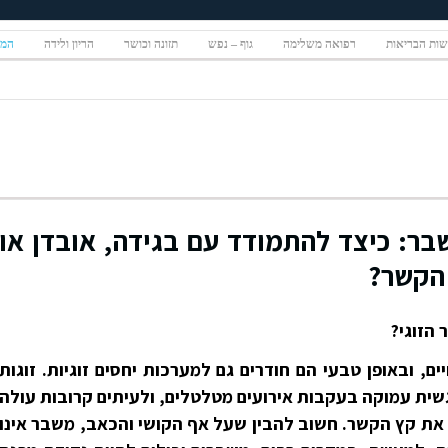
ות הבריאות
רפואה משלימה
גוף – נפש
תזונה וכושר
הריון ולידה
המגז
שבר: כיצד להתמודד עם בגידה, אובדן או
הקשר?
הזוגי?
, ובאופן טבעי הם חודרים גם למערכות יחסים זוגיות. זוגות
גשית עמוקה בעקבות אירועים מטלטלים, ולעיתים קרובות עולה
ת קץ הקשר. חשוב להבין שעל אף הקושי והכאב, משבר אינו