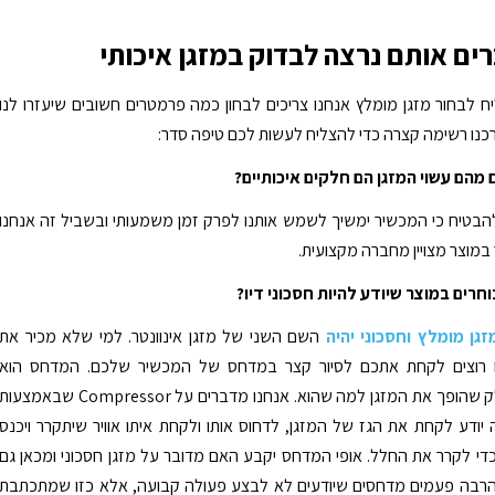
ים אותם נרצה לבדוק במזגן איכותי
ח לבחור מזגן מומלץ אנחנו צריכים לבחון כמה פרמטרים חשובים שיעזרו לנו
ערכנו רשימה קצרה כדי להצליח לעשות לכם טיפה סדר:
מהם עשוי המזגן הם חלקים איכותיים?
להבטיח כי המכשיר ימשיך לשמש אותנו לפרק זמן משמעותי ובשביל זה אנחנו
 במוצר מצויין מחברה מקצועית.
חרים במוצר שיודע להיות חסכוני דיו?
זגן מומלץ וחסכוני יהיה
השם השני של מזגן אינוונטר. למי שלא מכיר את
ו רוצים לקחת אתכם לסיור קצר במדחס של המכשיר שלכם. המדחס הוא
למעשה החלק שהופך את המזגן למה שהוא. אנחנו מדברים על Compressor שבאמצעות
יודע לקחת את הגז של המזגן, לדחוס אותו ולקחת איתו אוויר שיתקרר ויכנס
י לקרר את החלל. אופי המדחס יקבע האם מדובר על מזגן חסכוני ומכאן גם
 הרבה פעמים מדחסים שיודעים לא לבצע פעולה קבועה, אלא כזו שמתכתבת