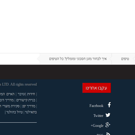
טיפים
איך לבחור מזגן חסכוני ומומלץ? כל הטיפים
LTD. All rights reserved
עקבו אחרינו
|
חידות
|
זנזיבר
|
האיים המל
|
בניית קישורים
|
מדריך דוב
Facebook
|
מדריך יפן
|
סקירת מוצרי 
בתאילנד
|
טיול בהולנד |
Twitter
Google+