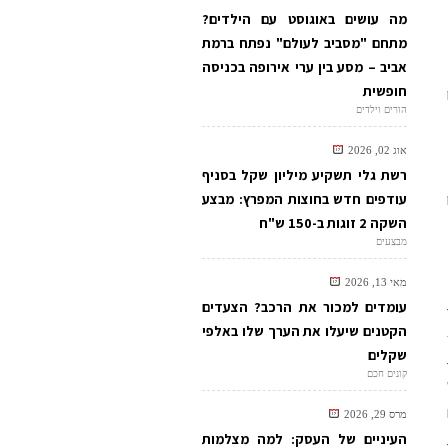
מה עושים באוגוסט עם הילדים?
מתחם "מסביב לעולם" נפתח ברמת
אביב – מסע בין ערי אירופה בכניסה
חופשית
הורים וילדים
אוג 02, 2026
רשת גלי תשקיע מיליון שקל בסניף
עודפים חדש בחוצות המפרץ: מבצע
השקה 2 זוגות ב-150 ש"ח
מבצעים
מאי 13, 2026
עומדים למכור את הרכב? הצעדים
הקטנים שיעלו את הערך שלו באלפי
שקלים
קונים חכם
מרס 29, 2026
העיניים של העסק: למה מצלמות