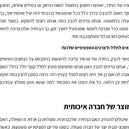
 של החדר, יאפשרו חיסכון בחשמל לטווח הרחוק או במילים אחרות, חיסכון
 חשוב להבין כי בדרך כלל ככל שהמכשיר בו נבחר יהיה יעיל ואיכותי יותר, כך
עלה בהתאמה. אנחנו צריכים להבין כמה אנחנו רוצים להשקיע במוצר ומה
 ממנו. ככל שנרצה לשמור אותו פעיל לאורך זמן, כך הבחירה שלנו צריכה להיות
לעיתים היא תכלול תשלום גבוה יותר.
ים לחלל ולצרכים הספציפיים שלכם?
שר להבין, בחירה של מכשיר צריכה להיעשות בהתבסס על הנתונים האישיים
 אנחנו צריכים להבין האם אנחנו מחפשים פתרון לחלל קטן? חלל גדול? האם
ה לנו ואם כן איך היינו רוצים לטפל בעניין הזה. נרצה כמובן להבין כמה שקט
היות וכן הלאה. כל אלו יהפכו את המכשיר למה שהוא מזגן מומלץ עבורכם
וצר של חברה איכותית
שיכולים להכתיב האם הבחירה שלכם תהיה מוצלחת כן או לא זו השאלה, האם
סכוני מבית יוצר של חברה מעולה. בסופו של יום למוניטין יש משמעות. כאשר