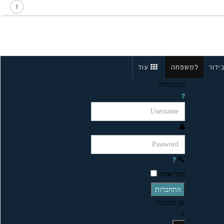
ידור
למשפחה
עוד
התחברות
זכור אותי
התחברות
נא להמתין...
×