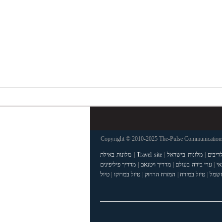
Copyright © 2010-2025 The-Pulse Communications 
דיבים
|
מלונות בישראל
|
Travel site
|
מלונות באילת
אי
|
ערי בירה בעולם
|
מדריך ויטנאם
|
מדריך פיליפינים
חשמל
|
טיול במזרח
|
המזרח הרחוק
|
טיול במרוקו
|
טיול