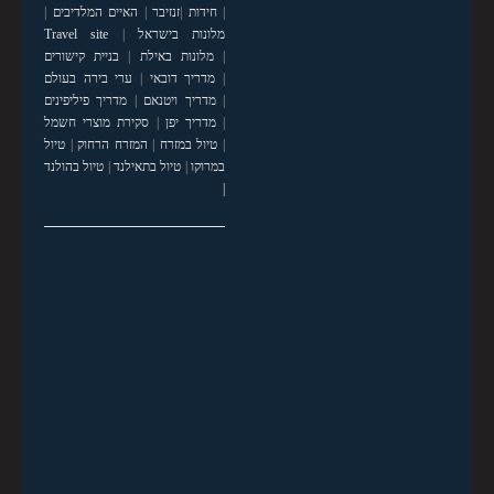
|
חידות
|
זנזיבר
|
האיים המלדיבים
|
מלונות בישראל
|
Travel site
|
מלונות באילת
|
בניית קישורים
|
מדריך דובאי
|
ערי בירה בעולם
|
מדריך ויטנאם
|
מדריך פיליפינים
|
מדריך יפן
|
סקירת מוצרי חשמל
|
טיול במזרח
|
המזרח הרחוק
|
טיול
במרוקו
|
טיול בתאילנד
|
טיול בהולנד
|