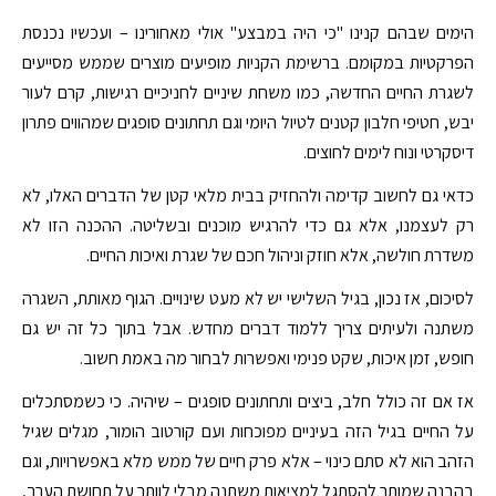
הימים שבהם קנינו "כי היה במבצע" אולי מאחורינו – ועכשיו נכנסת
הפרקטיות במקומם. ברשימת הקניות מופיעים מוצרים שממש מסייעים
לשגרת החיים החדשה, כמו משחת שיניים לחניכיים רגישות, קרם לעור
יבש, חטיפי חלבון קטנים לטיול היומי וגם תחתונים סופגים שמהווים פתרון
דיסקרטי ונוח לימים לחוצים.
כדאי גם לחשוב קדימה ולהחזיק בבית מלאי קטן של הדברים האלו, לא
רק לעצמנו, אלא גם כדי להרגיש מוכנים ובשליטה. ההכנה הזו לא
משדרת חולשה, אלא חוזק וניהול חכם של שגרת ואיכות החיים.
לסיכום, אז נכון, בגיל השלישי יש לא מעט שינויים. הגוף מאותת, השגרה
משתנה ולעיתים צריך ללמוד דברים מחדש. אבל בתוך כל זה יש גם
חופש, זמן איכות, שקט פנימי ואפשרות לבחור מה באמת חשוב.
אז אם זה כולל חלב, ביצים ותחתונים סופגים – שיהיה. כי כשמסתכלים
על החיים בגיל הזה בעיניים מפוכחות ועם קורטוב הומור, מגלים שגיל
הזהב הוא לא סתם כינוי – אלא פרק חיים של ממש מלא באפשרויות, וגם
בהבנה שמותר להסתגל למציאות משתנה מבלי לוותר על תחושת הערך,