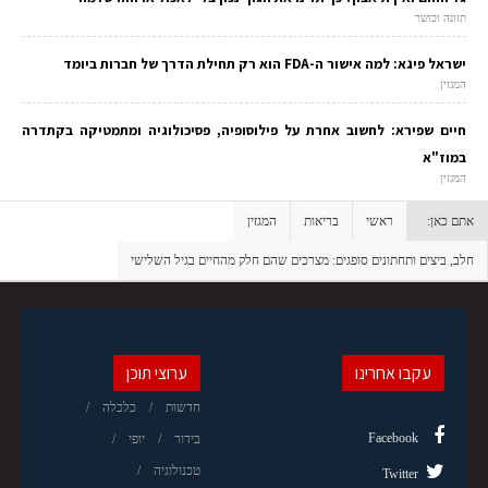
תזונה וכושר
ישראל פיגא: למה אישור ה-FDA הוא רק תחילת הדרך של חברות ביומד
המגזין
חיים שפירא: לחשוב אחרת על פילוסופיה, פסיכולוגיה ומתמטיקה בקתדרה
במוז"א
המגזין
אתם כאן:
ראשי
בריאות
המגזין
חלב, ביצים ותחתונים סופגים: מצרכים שהם חלק מהחיים בגיל השלישי
עקבו אחרינו
ערוצי תוכן
חדשות
כלכלה
Facebook
בידור
יופי
טכנולוגיה
Twitter