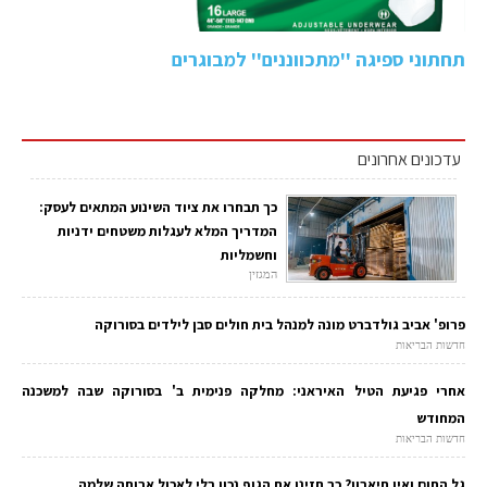
תחתוני ספיגה ''מתכווננים'' למבוגרים
עדכונים אחרונים
כך תבחרו את ציוד השינוע המתאים לעסק:
המדריך המלא לעגלות משטחים ידניות
וחשמליות
המגזין
פרופ' אביב גולדברט מונה למנהל בית חולים סבן לילדים בסורוקה
חדשות הבריאות
אחרי פגיעת הטיל האיראני: מחלקה פנימית ב' בסורוקה שבה למשכנה
המחודש
חדשות הבריאות
גל החום ואין תיאבון? כך תזינו את הגוף נכון בלי לאכול ארוחה שלמה