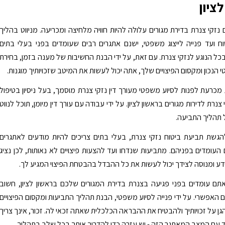
ציון
נזקי צנרת בדירת מגורים עלולה להיות חוויה מלחיצה ומכריעה. מניווט בהליך
ח ועד פנייה לייצוג משפטי, ישנם אתגרים רבים שעומדים בפני בעלי בתים
 בכל הנוגע לנזקי צנרת. עם זאת, על ידי הבנת החשיבות של מענה בזמן, בחירת
 הנכון ומקסום הפיצויים שלך, אתה יכול לעשות את המיטב שזכויותיך מוגנות.
מכרעת לפנות לסיוע משפטי מעורך דין נזקי צנרת מוסמך, בעל ניסיון בטיפול
צנרת לדירות מגורים בראשון לציון. על ידי עבודה עם עורך דין מיומן, תוכל לנווט
 תהליך התביעה.
גשת תביעת ביטוח נזקי צנרת, בעלי בתים צריכים להיות מודעים לאתגרים
 העומדים בפניהם. מתביעות שנדחו ועד להצעות פיצויים לא נאותות, לכן נציג
ע ומנוסה לצידך יכול לעשות את כל ההבדל בהבטחת הפיצוי המגיע לך.
תם עומדים בפני פגיעה בצנרת בדירת המגורים שלכם בראשון לציון, חשוב
האפשרי. על ידי פנייה לסיוע משפטי, הבנת תהליך התביעות ומקסום הפיצויים
גן על זכויותיך ולהבטיח את ההבראה הכלכלית שאתה זכאי לה. זכור, אינך צריך
עם המצב המאתגר הזה - יש עזרה כדי להדריך אותך בכל שלב בתהליך.