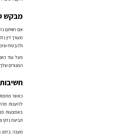
מבקש ס
אם חוויתם נז
מעורך דין נז
ולהבטיח שזכו
פעל עוד היום
המגורים שלך.
חשיבות 
כאשר מתמודדי
להיענות מהירה
באמצעות פני
תביעת נזקי צנ
מענה בזמן חי