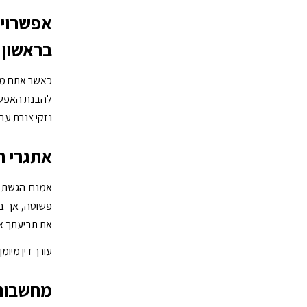
אפשרויו
בראשון ל
כאשר אתם מתמ
להבנת האפשר
נזקי צנרת עב
אתגרי ת
אמנם הגשת תב
פשוטה, אך במ
את תביעתך או ל
עורך דין מיומ
מחשבות 