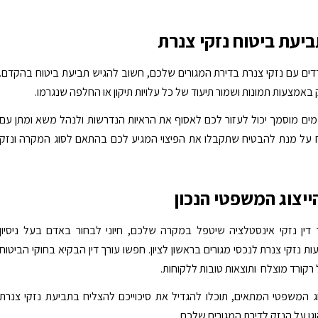
יעת ביטוח נזקי צנרת
ם עם נזקי צנרת בדירת המגורים שלכם, חשוב להגיש תביעת ביטוח בהקדם.
באמצעות תמונות ושמור תיעוד של כל עלויות תיקון או החלפה שנגרמו.
י מים מוסמך יכול לעזור לכם לאסוף את הראיות הנדרשות ולנהל משא ומתן עם
 על מנת להבטיח שתקבלו את הפיצוי המגיע לכם בהתאם לסוג המקרה ונזק
ייצוג המשפטי הנכון
דין נזקי אינסטלציה שיטפל במקרה שלכם, חיוני לבחור באדם בעל ניסיון
ת נזקי צנרת לנכסי מגורים בראשון לציון. חפשו עורך דין הבקיא בחוקי הביטוח
רקורד מוצלח ותוצאות טובות ללקוחות.
ג המשפטי המתאים, תוכלו להגדיל את סיכוייכם להצליח בתביעת נזקי צנרת
וגן על הנזק לדירת המגורים שלכם.