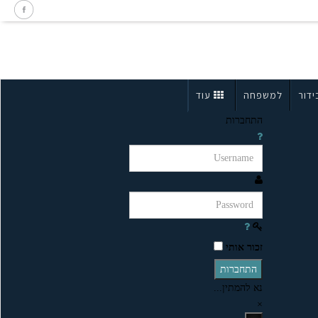
ידור
למשפחה
עוד
התחברות
זכור אותי
התחברות
נא להמתין...
×