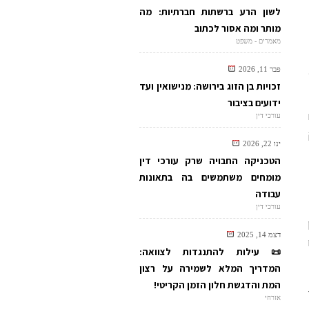
לשון הרע ברשתות חברתיות: מה
מותר ומה אסור לכתוב
מאמרים - משפט
פבר 11, 2026
זכויות בן הזוג בירושה: מנישואין ועד
ידועים בציבור
עורכי דין
ינו 22, 2026
הטכניקה החבויה שרק עורכי דין
מומחים משתמשים בה בתאונות
עבודה
עורכי דין
דצמ 14, 2025
📜 עילות להתנגדות לצוואה:
המדריך המלא לשמירה על רצון
המת והדגשת חלון הזמן הקריטי!
אזרחי