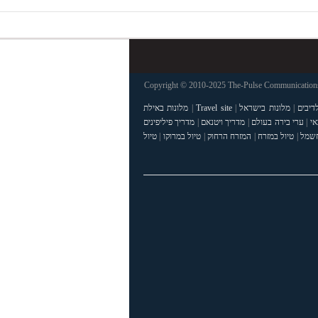
Copyright © 2010-2025 The-Pulse Communications 
דיבים
|
מלונות בישראל
|
Travel site
|
מלונות באילת
אי
|
ערי בירה בעולם
|
מדריך ויטנאם
|
מדריך פיליפינים
חשמל
|
טיול במזרח
|
המזרח הרחוק
|
טיול במרוקו
|
טיול