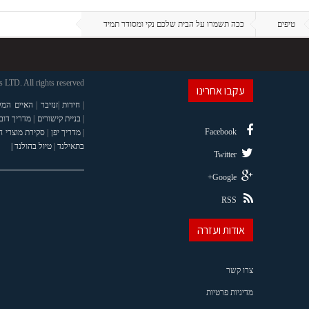
טיפים
ככה תשמרו על הבית שלכם נקי ומסודר תמיד
LTD. All rights reserved
עקבו אחרינו
|
חידות
|
זנזיבר
|
האיים המל
|
בניית קישורים
|
מדריך דוב
Facebook
|
מדריך יפן
|
סקירת מוצרי 
בתאילנד
|
טיול בהולנד |
Twitter
Google+
RSS
אודות ועזרה
צרו קשר
מדיניות פרטיות