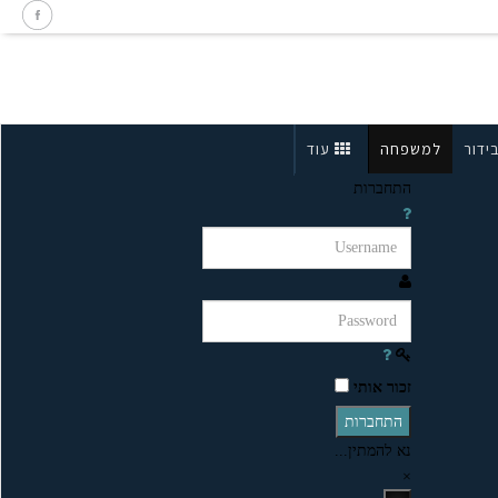
ידור
למשפחה
עוד
התחברות
זכור אותי
התחברות
נא להמתין...
×