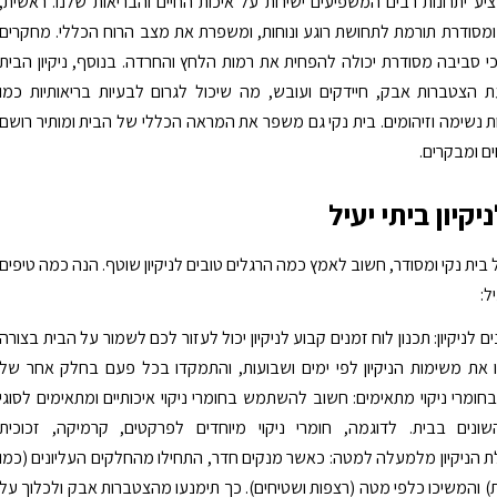
מציע יתרונות רבים המשפיעים ישירות על איכות החיים והבריאות שלנו. ראשית,
ומסודרת תורמת לתחושת רוגע ונוחות, ומשפרת את מצב הרוח הכללי. מחקרים
י סביבה מסודרת יכולה להפחית את רמות הלחץ והחרדה. בנוסף, ניקיון הבית
 הצטברות אבק, חיידקים ועובש, מה שיכול לגרום לבעיות בריאותיות כמו
ות נשימה וזיהומים. בית נקי גם משפר את המראה הכללי של הבית ומותיר רושם
ים ומבקרים.
יקיון ביתי יעיל
בית נקי ומסודר, חשוב לאמץ כמה הרגלים טובים לניקיון שוטף. הנה כמה טיפים
ל:
ים לניקיון: תכנון לוח זמנים קבוע לניקיון יכול לעזור לכם לשמור על הבית בצורה
 את משימות הניקיון לפי ימים ושבועות, והתמקדו בכל פעם בחלק אחר של
חומרי ניקוי מתאימים: חשוב להשתמש בחומרי ניקוי איכותיים ומתאימים לסוגי
נים בבית. לדוגמה, חומרי ניקוי מיוחדים לפרקטים, קרמיקה, זכוכית
 הניקיון מלמעלה למטה: כאשר מנקים חדר, התחילו מהחלקים העליונים (כמו
) והמשיכו כלפי מטה (רצפות ושטיחים). כך תימנעו מהצטברות אבק ולכלוך על