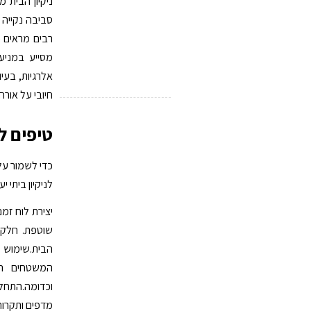
ניקיון הבית 
סביבה נקייה 
רבים מראים כ
מסייע במניעת
אלרגיות, בעי
חיובי על אורח
טיפים לנ
כדי לשמור על 
לניקיון ביתי יעי
יצירת לוח זמנ
שוטפת. חלקו
הבית.שימוש ב
המשטחים השו
וכדומה.התחלת
מדפים ותקרות