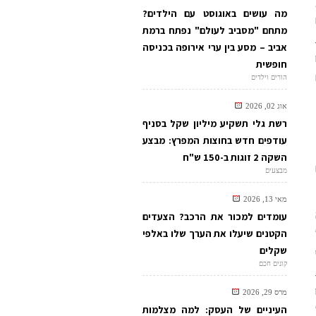
מה עושים באוגוסט עם הילדים?
מתחם "מסביב לעולם" נפתח ברמת
אביב – מסע בין ערי אירופה בכניסה
חופשית
הורים וילדים
אוג 02, 2026
רשת גלי תשקיע מיליון שקל בסניף
עודפים חדש בחוצות המפרץ: מבצע
השקה 2 זוגות ב-150 ש"ח
מבצעים
מאי 13, 2026
עומדים למכור את הרכב? הצעדים
הקטנים שיעלו את הערך שלו באלפי
שקלים
קונים חכם
מרס 29, 2026
העיניים של העסק: למה מצלמות