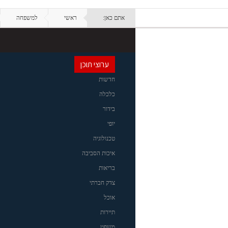
אתם כאן:
ראשי
למשפחה
ערוצי תוכן
חדשות
כלכלה
בידור
יופי
טכנולוגיה
איכות הסביבה
בריאות
צדק חברתי
אוכל
תיירות
משפט