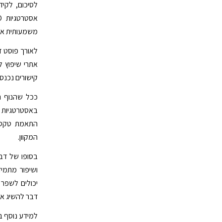
לסיכום, לקי
משמעותית את 
לאורך פוסט ז
אתרי שיפוץ למ
קישורים נכנסי
ככל שהנוף ה
באסטרטגיות ק
התאמת טקטיק
המקוון.
בסופו של דב
ושיפור מתמיד
יכולים לשפר 
דבר להשיג את
למידע נוסף ב