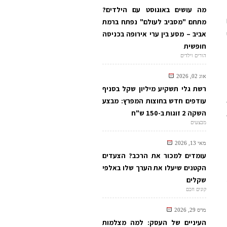
מה עושים באוגוסט עם הילדים?
מתחם "מסביב לעולם" נפתח ברמת
אביב – מסע בין ערי אירופה בכניסה
חופשית
הורים וילדים
אוג 02, 2026
רשת גלי תשקיע מיליון שקל בסניף
עודפים חדש בחוצות המפרץ: מבצע
השקה 2 זוגות ב-150 ש"ח
מבצעים
מאי 13, 2026
עומדים למכור את הרכב? הצעדים
הקטנים שיעלו את הערך שלו באלפי
שקלים
קונים חכם
מרס 29, 2026
העיניים של העסק: למה מצלמות