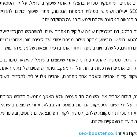
דום אתרים יש תפקיד מכריע בהצלחת אתרי שיפוץ בישראל. על ידי הטמעת
אסטרטגיות SEO יעילות ושימוש במילות המפתח הנכונות, אתרי שיפוץ יכולים להגדיל
הנראות המקוונת שלהם ולמשוך תנועה ממוקדת יותר.
ה בבלוג, דנו בטכניקות שונות של קידום אתרים שניתן להשתמש בהן כדי לייעל
נועי חיפוש. מביצוע מחקר מילות מפתח יסודי ועד ליצירת תוכן איכותי ובניית
ם חזקים, כל שלב חיוני בשיפור דירוג האתר בדפי התוצאות של מנועי החיפוש.
דיגיטלי ממשיך להתפתח, חיוני לאתרי שיפוצים בישראל להישאר מעודכנים
ידום אתרים העדכניות ביותר. על ידי מעקב וניתוח שוטפים של נתוני האתר,
ות קידום אתרים ומעקב אחר מתחרים, אתרים אלו יכולים להקדים בשוק
ר, קידום אתרים אינו משימה חד פעמית אלא מאמץ מתמשך הדורש מסירות
. על ידי יישום הטכניקות הנדונות בפוסט זה בבלוג, אתרי שיפוצים בישראל
את הנוכחות המקוונת שלהם, למשוך לקוחות פוטנציאליים נוספים, ובסופו של
 היעדים העסקיים שלהם.
יקרו באתר
seo-booster.co.il