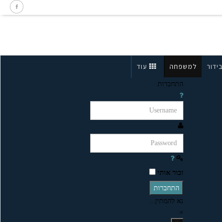
ידור
למשפחה
עוד
התחברות
זכור אותי
התחברות
נא להמתין...
×