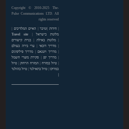
Copyright © 2010-2025 The-
Pulse Communications LTD. All
rights reserved
|
חידות
|
זנזיבר
|
האיים המלדיבים
|
מלונות בישראל
|
Travel site
|
מלונות באילת
|
בניית קישורים
|
מדריך דובאי
|
ערי בירה בעולם
|
מדריך ויטנאם
|
מדריך פיליפינים
|
מדריך יפן
|
סקירת מוצרי חשמל
|
טיול במזרח
|
המזרח הרחוק
|
טיול
במרוקו
|
טיול בתאילנד
|
טיול בהולנד
|