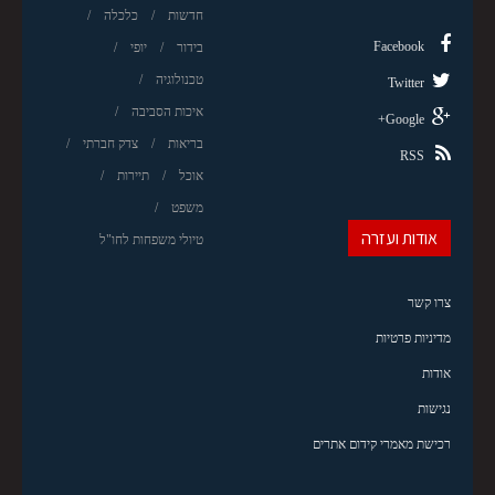
חדשות
כלכלה
Facebook
בידור
יופי
טכנולוגיה
Twitter
איכות הסביבה
Google+
בריאות
צדק חברתי
RSS
אוכל
תיירות
משפט
אודות ועזרה
טיולי משפחות לחו"ל
צרו קשר
מדיניות פרטיות
אודות
נגישות
רכישת מאמרי קידום אתרים