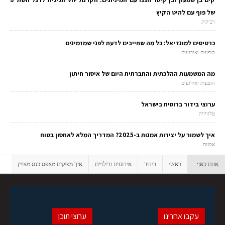
של פוף עם להיט הקיץ
רכילות
כרטיסים למונדיאל: כל מה שחייבים לדעת לפני שמזמינים
הופעות ואירועים
מה המשמעות ההלכתית והחברתית היום של איסור חיתון
הופעות ואירועים
ערוצי בידור ברוסית בישראל
טלוויזיה
איך לשמור על יצירות אמנות ב-2025? המדריך המלא לאחסון בטוח
אמנות
אתם כאן:
ראשי
בידור
אירועים ובילויים
איך מפיקים מאפס כנס מצויין
עקבו אחרינו
ערוצי תוכן