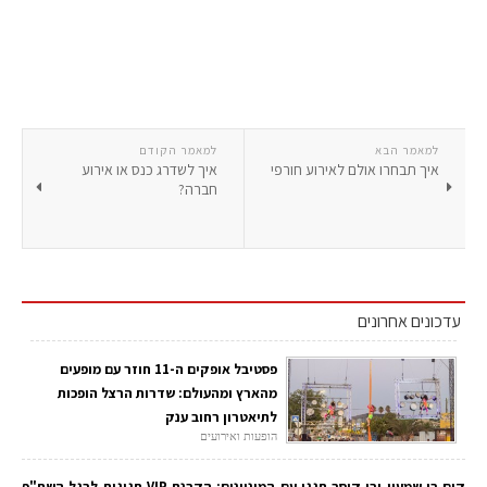
למאמר הבא
למאמר הקודם
איך תבחרו אולם לאירוע חורפי
איך לשדרג כנס או אירוע
חברה?
עדכונים אחרונים
פסטיבל אופקים ה-11 חוזר עם מופעים
מהארץ ומהעולם: שדרות הרצל הופכות
לתיאטרון רחוב ענק
הופעות ואירועים
קים בן שמעון ובן קיסר חגגו עם המיניונים: הקרנת VIP חגיגית לרגל השת"פ