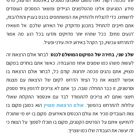
יותר מכמה דקות. זאת משום שאנחנו מוסכים באינספור הודעות, פרטי
מידע המגיעים אלינו מהטלפונים הניידים ומשאר המסכים העומדים
לרשותינו. כדי להצליח ולהחזיק את המשתתפים בכנס בעניין והתלהבות,
אתם חייבים להתחיל בתכנון מדוקדק של האירוע שלכם. אל תשאירו
'רגעים מתים'. ככל שתהיו יותר מדויקים ותדעו בכל רגע מה אמור
להתרחש עכשיו, כך הקהל באירוע יהיה עירני ופעיל.
שלב שני, בחירה של המיקום המושלם לכנס
: לבחור אולם הרצאות זה
לעשות משהו כמו שמונים אחוז מהעבודה. כאשר אתם בוחרים במקום
מצויין, אתם נהנים מכמה יתרונות. קודם כל, לבחור אולם הרצאות בו
אפשר למצוא את כל הציוד הדרוש לקיום של הרצאות עם מצגות
וסרטונים, זו כבר התחלה טובה. כך אתם לא צריכים להזמין ציוד מספק
חיצוני ואתם לא צריכים להתמודד לבד עם אינספור התקלות שאולי
עלולות להתרחש בהמשך.
אולם הרצאות מצויין
הוא כמובן מקום בו
צוות העובדים מכיר את עולם הכנסים והאירועים. מקום בו יש מי שתוכלו
להתייעץ איתם על הפרטים הקטנים, מקום בו תוכלו לסמוך על הצוות כי
זה יעשה את העבודה שלו כמו שצריך.