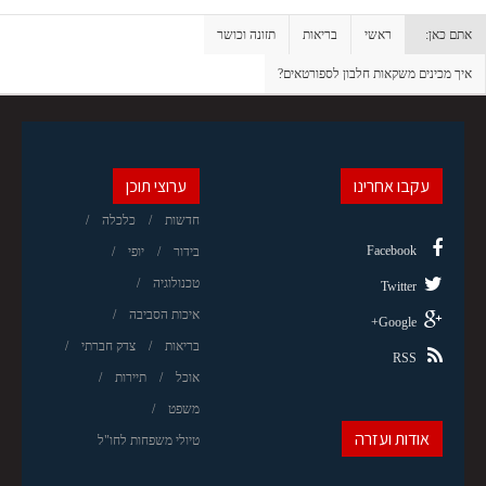
אתם כאן:
ראשי
בריאות
תזונה וכושר
איך מכינים משקאות חלבון לספורטאים?
עקבו אחרינו
ערוצי תוכן
חדשות
כלכלה
Facebook
בידור
יופי
טכנולוגיה
Twitter
איכות הסביבה
Google+
בריאות
צדק חברתי
RSS
אוכל
תיירות
משפט
אודות ועזרה
טיולי משפחות לחו"ל