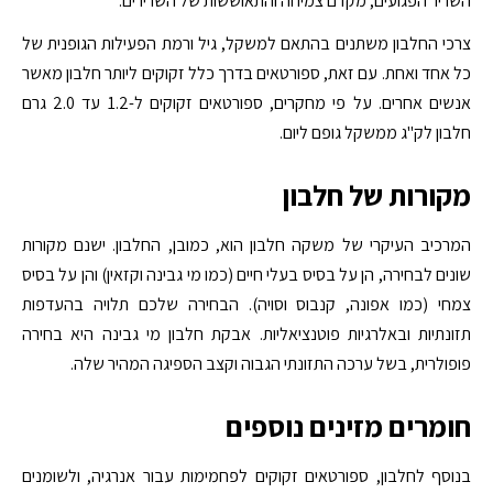
השריר הפגועים, מקדם צמיחה והתאוששות של השרירים.
צרכי החלבון משתנים בהתאם למשקל, גיל ורמת הפעילות הגופנית של
כל אחד ואחת. עם זאת, ספורטאים בדרך כלל זקוקים ליותר חלבון מאשר
אנשים אחרים. על פי מחקרים, ספורטאים זקוקים ל-1.2 עד 2.0 גרם
חלבון לק"ג ממשקל גופם ליום.
מקורות של חלבון
המרכיב העיקרי של משקה חלבון הוא, כמובן, החלבון. ישנם מקורות
שונים לבחירה, הן על בסיס בעלי חיים (כמו מי גבינה וקזאין) והן על בסיס
צמחי (כמו אפונה, קנבוס וסויה). הבחירה שלכם תלויה בהעדפות
תזונתיות ובאלרגיות פוטנציאליות. אבקת חלבון מי גבינה היא בחירה
פופולרית, בשל ערכה התזונתי הגבוה וקצב הספיגה המהיר שלה.
חומרים מזינים נוספים
בנוסף לחלבון, ספורטאים זקוקים לפחמימות עבור אנרגיה, ולשומנים