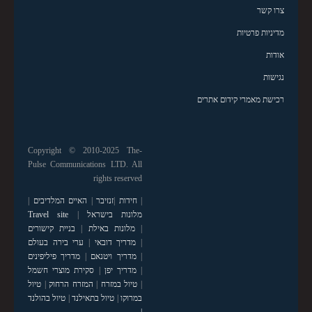
צרו קשר
מדיניות פרטיות
אודות
נגישות
רכישת מאמרי קידום אתרים
Copyright © 2010-2025 The-
Pulse Communications LTD. All
rights reserved
|
חידות
|
זנזיבר
|
האיים המלדיבים
|
מלונות בישראל
|
Travel site
|
מלונות באילת
|
בניית קישורים
|
מדריך דובאי
|
ערי בירה בעולם
|
מדריך ויטנאם
|
מדריך פיליפינים
|
מדריך יפן
|
סקירת מוצרי חשמל
|
טיול במזרח
|
המזרח הרחוק
|
טיול
במרוקו
|
טיול בתאילנד
|
טיול בהולנד