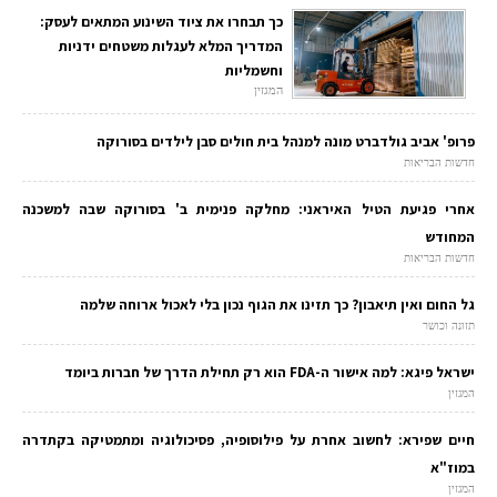
כך תבחרו את ציוד השינוע המתאים לעסק:
המדריך המלא לעגלות משטחים ידניות
וחשמליות
המגזין
פרופ' אביב גולדברט מונה למנהל בית חולים סבן לילדים בסורוקה
חדשות הבריאות
אחרי פגיעת הטיל האיראני: מחלקה פנימית ב' בסורוקה שבה למשכנה
המחודש
חדשות הבריאות
גל החום ואין תיאבון? כך תזינו את הגוף נכון בלי לאכול ארוחה שלמה
תזונה וכושר
ישראל פיגא: למה אישור ה-FDA הוא רק תחילת הדרך של חברות ביומד
המגזין
חיים שפירא: לחשוב אחרת על פילוסופיה, פסיכולוגיה ומתמטיקה בקתדרה
במוז"א
המגזין