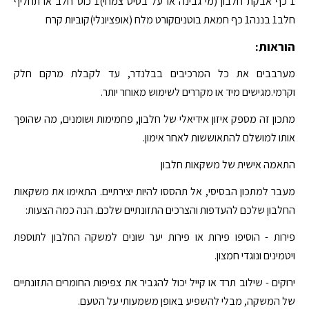
1 כף אבקת חלבון (מי גבינה או על בסיס צמחי)1 כוס חלב או תחליף
חלב1 בננה1 כף חמאת בוטניםקורט מלח (אופציונלי)קוביות קרח
הוראות:
מערבבים את כל המרכיבים בבלנדר, עד לקבלת מרקם חלק
וקרמי.מגישים מיד או מקררים לשימוש מאוחר יותר.
מתכון זה מספק איזון אידיאלי של חלבון, פחמימות ושומנים, מה שהופך
אותו למושלם להתאוששות לאחר אימון.
התאמה אישית של משקאות חלבון
מעבר למתכון הבסיסי, אל תהססו להיות יצירתיים. התאימו את משקאות
החלבון שלכם להעדפות והצרכים התזונתיים שלכם. הנה כמה הצעות:
פירות - הוסיפו פירות או פירות יער שונים למשקה החלבון לתוספת
ויטמינים ונוגדי חמצון.
ירוקים - שילוב תרד או קייל יכול להגביר את צפיפות החומרים התזונתיים
של המשקה, מבלי להשפיע באופן משמעותי על הטעם.