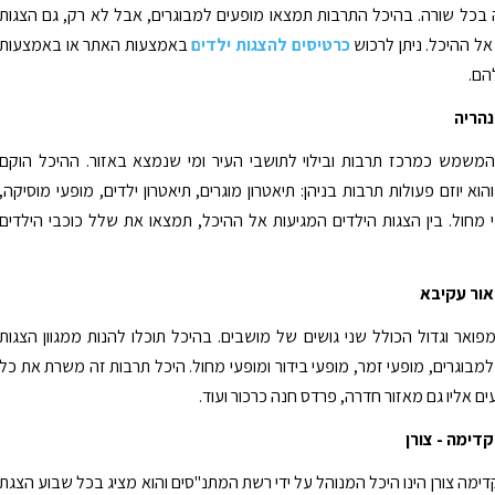
בכל שורה. בהיכל התרבות תמצאו מופעים למבוגרים, אבל לא רק, גם הצגות
אל ההיכל. ניתן לרכוש
כרטיסים להצגות ילדים
באמצעות האתר או באמצעות
הם.
נהריה
המשמש כמרכז תרבות ובילוי לתושבי העיר ומי שנמצא באזור. ההיכל הוקם
שנת 1987 והוא יוזם פעולות תרבות בניהן: תיאטרון מוגרים, תיאטרון ילדים, מופעי מוסיקה,
י מחול. בין הצגות הילדים המגיעות אל ההיכל, תמצאו את שלל כוכבי הילדים
אור עקיבא
פואר וגדול הכולל שני גושים של מושבים. בהיכל תוכלו להנות ממגוון הצגות
למבוגרים, מופעי זמר, מופעי בידור ומופעי מחול. היכל תרבות זה משרת את כל
ם אליו גם מאזור חדרה, פרדס חנה כרכור ועוד.
דימה - צורן
דימה צורן הינו היכל המנוהל על ידי רשת המתנ"סים והוא מציג בכל שבוע הצגת