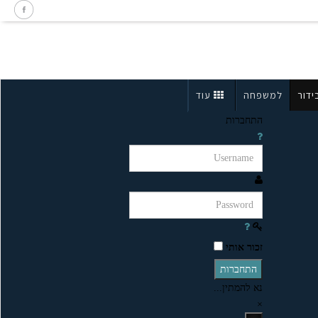
ידור
למשפחה
עוד
התחברות
זכור אותי
התחברות
נא להמתין...
×