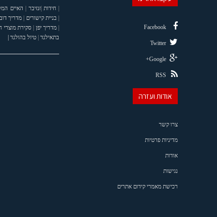
|
חידות
|
זנזיבר
|
האיים המל
|
בניית קישורים
|
מדריך דוב
Facebook
|
מדריך יפן
|
סקירת מוצרי 
בתאילנד
|
טיול בהולנד |
Twitter
Google+
RSS
אודות ועזרה
צרו קשר
מדיניות פרטיות
אודות
נגישות
רכישת מאמרי קידום אתרים