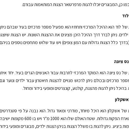
מו כן, המבוגרים יוכלו להנות מרפרטואר הצגות המותאמות עבורם.
לוד
של לוד הוא ההיכל המרכזי ותחתיו הוא מפעיל מספר מרכזים בעיר שבהם ניתן
לדים. ניתן לברר דרך ההיכל היכן מציגים את ההצגות השונות. יש הצגות שיוצגו
בדרך כלל הצגות גדולות עם המון צופים) ויש עוד שלוש מתחמים נוספים בניהם
ס ציונה
של נס ציונה הוא המוקד המרכזי לתרבות עבור האנשים הגרים בעיר. יחד איתו
פר מרכזים ובכולם ניתן לרכוש מנויים להצגות תיאטרון עבור ילדים ונוער וגם
 בהיכל ניתן להנות מהצגת, קולנוע, קונצרטים ומופעי בידור ומחול.
אשקלון
של אשקלון הוא היכל מיוחד, מודרני ומאוד גדול. הוא נבנה על פי סטנדרטים
בינלאומיים ומארח הפקות גדולות. שטח האולם שלו הוא 1000 מ"ר ויש בו 600 מקומות ישיבה
240 מקומות ביציע. ניתן להנות בו משלל הצגות בניהן הצגות ילדים, מבוגרים ומופעי בידור