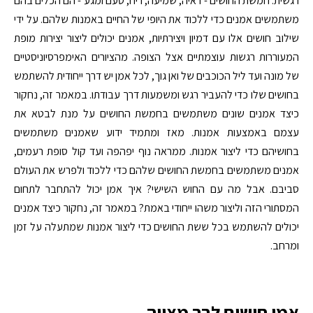
רגשית. חמשת החושים - ראיה, שמיעה, ריח, טעם ומגע - הם הכלים בהם
משתמשים אמנים כדי ללכוד את היופי של החיים באמנות שלהם. על ידי
שילוב חושים אלו עם דמיון ויצירתיות, אמנים יכולים ליצור יצירות מופת
המעוררות רגשות עוצמתיים אצל הצופה. מהציורים האימפרסיוניסטיים
של מונה ועד ליל הכוכבים של ואן גוך, לכל אמן יש דרך ייחודית להשתמש
בחושים שלו כדי להעביר רגש ומשמעות דרך עבודתו. במאמר זה, נחקור
כיצד אמנים שונים משתמשים בחמשת החושים על מנת לבטא את
עצמם באמצעות אמנות. מאז ומתמיד ידוע שאמנים משתמשים
בחושיהם כדי ליצור אמנות. ממראה נוף יפהפה ועד קול סופת רעמים,
אמנים משתמשים בחמשת החושים שלהם כדי ללכוד ולפרש את העולם
סביבם. אבל מה עם החוש השישי? איך אמן יכול להתחבר לתחום
המסתורי הזה וליצור משהו ייחודי באמת? במאמר זה, נחקור כיצד אמנים
יכולים להשתמש בכל ששת החושים כדי ליצור אמנות שמתעלה על זמן
ומרחב.
אמן חושים לבר מצווה