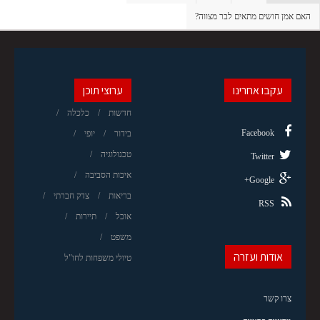
האם אמן חושים מתאים לבר מצווה?
עקבו אחרינו
ערוצי תוכן
חדשות
כלכלה
Facebook
בידור
יופי
טכנולוגיה
Twitter
איכות הסביבה
Google+
בריאות
צדק חברתי
RSS
אוכל
תיירות
משפט
אודות ועזרה
טיולי משפחות לחו"ל
צרו קשר