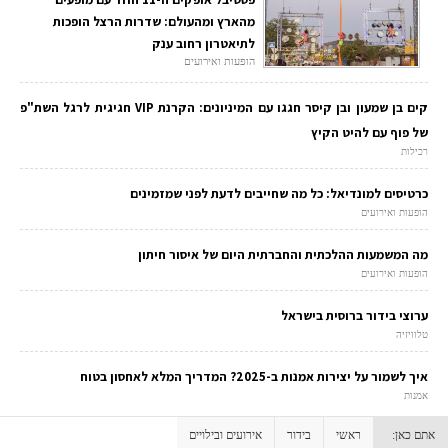
מהארץ ומהעולם: שדרות הרצל הופכות
לתיאטרון רחוב ענק
הופעות ואירועים
קים בן שמעון ובן קיסר חגגו עם המיניונים: הקרנת VIP חגיגית לרגל השת"פ
של פוף עם להיט הקיץ
רכילות
כרטיסים למונדיאל: כל מה שחייבים לדעת לפני שמזמינים
הופעות ואירועים
מה המשמעות ההלכתית והחברתית היום של איסור חיתון
הופעות ואירועים
ערוצי בידור ברוסית בישראל
טלוויזיה
איך לשמור על יצירות אמנות ב-2025? המדריך המלא לאחסון בטוח
אמנות
אתם כאן:
ראשי
בידור
אירועים ובילויים