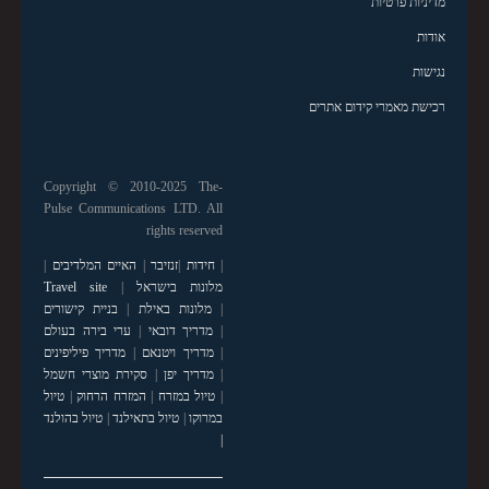
מדיניות פרטיות
אודות
נגישות
רכישת מאמרי קידום אתרים
Copyright © 2010-2025 The-
Pulse Communications LTD. All
rights reserved
|
חידות
|
זנזיבר
|
האיים המלדיבים
|
מלונות בישראל
|
Travel site
|
מלונות באילת
|
בניית קישורים
|
מדריך דובאי
|
ערי בירה בעולם
|
מדריך ויטנאם
|
מדריך פיליפינים
|
מדריך יפן
|
סקירת מוצרי חשמל
|
טיול במזרח
|
המזרח הרחוק
|
טיול
במרוקו
|
טיול בתאילנד
|
טיול בהולנד
|