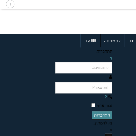
ידור
למשפחה
עוד
התחברות
זכור אותי
התחברות
נא להמתין...
×