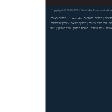
Copyright © 2010-2025 The-Pulse Communications 
דיבים
|
מלונות בישראל
|
Travel site
|
מלונות באילת
אי
|
ערי בירה בעולם
|
מדריך ויטנאם
|
מדריך פיליפינים
חשמל
|
טיול במזרח
|
המזרח הרחוק
|
טיול במרוקו
|
טיול