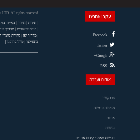
LTD. All rights reserved
עקבו אחרינו
|
חידות
|
זנזיבר
|
האיים המל
|
בניית קישורים
|
מדריך דוב
Facebook
|
מדריך יפן
|
סקירת מוצרי 
בתאילנד
|
טיול בהולנד |
Twitter
Google+
RSS
אודות ועזרה
צרו קשר
מדיניות פרטיות
אודות
נגישות
רכישת מאמרי קידום אתרים