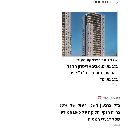
עדכונים אחרונים
שלב נוסף בפרויקט הענק
בגבעתיים: אביב מליסרון החלה
בהריסת מתחם ד'-ה' ב"אביב
בגבעתיים"
נדל"ן
אוג 05, 2026
בזק ברבעון השני: זינוק של 38%
ברווח הנקי וחלוקה של כ-515 מיליון
שקל לבעלי המניות
השוק