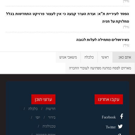
נדל"ן
הפסד לעיריית ת"א: ועדת הערר קבעה כי אין לעצור פרויקט התחדשות בגלל
מחלוקת על חניה
נדל"ן
כשירושלים מתחילה לעלות לגובה
נדל"ן
אתם כאן:
ראשי
כלכלה
משאבי אנוש
מארזים לפסח כמתנה מפתיעה לעובדי החברה
עקבו אחרינו
ערוצי תוכן
חדשות
כלכלה
Facebook
בידור
יופי
טכנולוגיה
Twitter