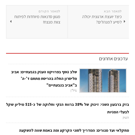
למאמר הבא
למאמר הקודם
כיצד יועצת ארגונית יכולה
מגוון סדנאות מיוחדות לפיתוח
לסייע למנהלים?
צוות מנצח!
עדכונים אחרונים
שלב נוסף בפרויקט הענק בגבעתיים: אביב
מליסרון החלה בהריסת מתחם ד'-ה'
ב"אביב בגבעתיים"
נדל"ן
בזק ברבעון השני: זינוק של 38% ברווח הנקי וחלוקה של כ-515 מיליון שקל
לבעלי המניות
השוק
מחקלאי ועד מגורים: המדריך לסוגי הקרקע ומה באמת שווה להשקעה