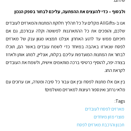
שלהם.
ולבסוף – כדי להעצים את ההפתעה, עליכם לבחור בספק הנכון
אנו ב-AllGifts מקלים על כל תהליך חלוקת המתנות והמארזים לעובדים
שלכם, והופכים את כל ההתארגנות לפשוטה וקלה עבורכם, גם אם
חיכיתם ממש עד לרגע האחרון. אצלנו תמצאו מגוון ענק של מארזים
לפסח שנארזו באהבה במיוחד כדי לשמח עובדים באשר הם, תוכלו
לבחור את המתנות המועדפות עליכם בקלות, אונליין, למתג אותן ולארוז
בצורה יפה, להוסיף כרטיסי ברכה מותאמים אישית, ולשמח את העובדים
לקראת החג.
בין אם אלו מתנות לפסח ובין אם עבור כל סיבה ומטרה, אנו ערוכים עם
מלאי נרחב ואינספור רעיונות למארזים מושלמים!
Tags:
מארזים לפסח לעובדים
מוצרי מזון מיוחדים
תכנון והרכבת מארזים לפסח