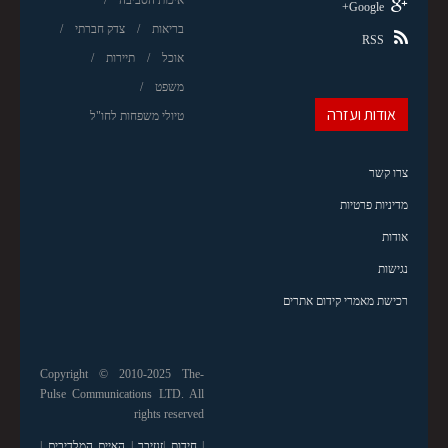
איכות הסביבה
Google+
בריאות
צדק חברתי
RSS
אוכל
תיירות
משפט
אודות ועזרה
טיולי משפחות לחו"ל
צרו קשר
מדיניות פרטיות
אודות
נגישות
רכישת מאמרי קידום אתרים
Copyright © 2010-2025 The-
Pulse Communications LTD. All
rights reserved
|
חידות
|
זנזיבר
|
האיים המלדיבים
|