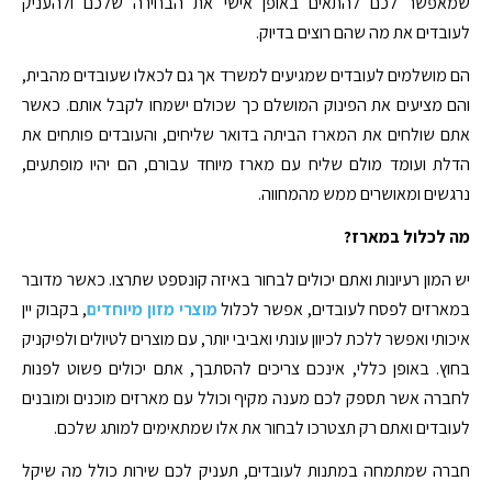
שמאפשר לכם להתאים באופן אישי את הבחירה שלכם ולהעניק
לעובדים את מה שהם רוצים בדיוק.
הם מושלמים לעובדים שמגיעים למשרד אך גם לכאלו שעובדים מהבית,
והם מציעים את הפינוק המושלם כך שכולם ישמחו לקבל אותם. כאשר
אתם שולחים את המארז הביתה בדואר שליחים, והעובדים פותחים את
הדלת ועומד מולם שליח עם מארז מיוחד עבורם, הם יהיו מופתעים,
נרגשים ומאושרים ממש מהמחווה.
מה לכלול במארז?
יש המון רעיונות ואתם יכולים לבחור באיזה קונספט שתרצו. כאשר מדובר
במארזים לפסח לעובדים, אפשר לכלול
מוצרי מזון מיוחדים
, בקבוק יין
איכותי ואפשר ללכת לכיוון עונתי ואביבי יותר, עם מוצרים לטיולים ולפיקניק
בחוץ. באופן כללי, אינכם צריכים להסתבך, אתם יכולים פשוט לפנות
לחברה אשר תספק לכם מענה מקיף וכולל עם מארזים מוכנים ומובנים
לעובדים ואתם רק תצטרכו לבחור את אלו שמתאימים למותג שלכם.
חברה שמתמחה במתנות לעובדים, תעניק לכם שירות כולל מה שיקל