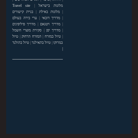
מלונות בישראל
|
Travel site
|
מלונות באילת
|
בניית קישורים
|
מדריך דובאי
|
ערי בירה בעולם
|
מדריך ויטנאם
|
מדריך פיליפינים
|
מדריך יפן
|
סקירת מוצרי חשמל
|
טיול במזרח
|
המזרח הרחוק
|
טיול
במרוקו
|
טיול בתאילנד
|
טיול בהולנד
|