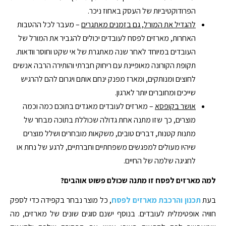
הפרודוקטיביות של העסק באחוז ניכר.
להגדיל את המורל, גם בזמנים מאתגרים
– מעבר לכל ההטבות
האחרות, מארזים לפסח לעובדים יכולים להגביר את המורל של
העובדים במיוחד לאחר שנה מאתגרת של אי שקט וחוסר וודאות.
תקופת הקורונה מאופיינת עם ריחוק חברתי והותירה הרבה אנשים
לחוצים ומנותקים, ומארז מפנק ינחם אותם ויגרום להם להרגיש
שייכים ומחוברים יותר לארגון.
אושר בקופסא
– מארזים לעובדים מאגדים בתוכם כמה וכמה
מוצרים, כך שזו מתנה אחת גדולה שכוללת בתוכה מבחר של
מתנות קטנות, דברים טובים, משקאות מובחרים ושלל מוצרים
שיהיו מעולים למפגשים משפחתיים וחברתיים, לרגע של נחת או
לחגיגה שלמה של החיים.
למה מארזים לפסח זו מתנה שכולם פשוט אוהבים?
בעת
תכנון והרכבת מארזים לפסח
, כל מוצר נבחר בקפידה כדי לספק
חוויה אופטימלית לעובדים. בנוסף ישנם סוגים שונים של מארזים, מה