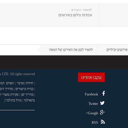
למאמר הקודם
עמדות צילום באירועים
אירועים ובילויים
להאיר לכם את האירוע של המאה
LTD. All rights reserved
עקבו אחרינו
|
חידות
|
זנזיבר
|
האיים המל
|
בניית קישורים
|
מדריך דוב
Facebook
|
מדריך יפן
|
סקירת מוצרי 
בתאילנד
|
טיול בהולנד |
Twitter
Google+
RSS