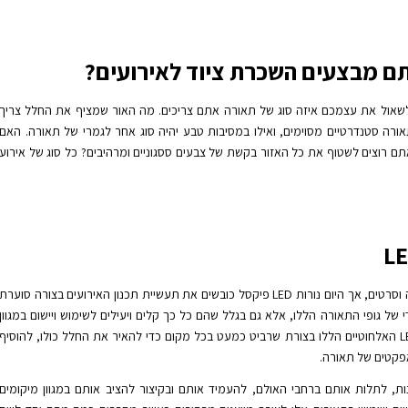
ם מבצעים השכרת ציוד לאירועים?
לשאול את עצמכם איזה סוג של תאורה אתם צריכים. מה האור שמציף את החלל צריך
אורה סטנדרטיים מסוימים, ואילו במסיבות טבע יהיה סוג אחר לגמרי של תאורה. האם
ם רוצים לשטוף את כל האזור בקשת של צבעים ססגוניים ומרהיבים? כל סוג של אירוע
פעם מנורות אלו שימשו בעיקר לתאורת טלוויזיה וסרטים, אך היום נורות LED פיקסל כובשים את תעשיית תכנון האירועים בצורה סוערת
של גופי התאורה הללו, אלא גם בגלל שהם כל כך קלים ויעילים לשימוש ויישום במגוון
רחב של אירועים. ניתן להתקין את צינורות ה-LED האלחוטיים הללו בצורת שרביט כמעט בכל מקום כדי להאיר את החלל כולו, להוסיף
פקטים של תאורה.
ות, לתלות אותם ברחבי האולם, להעמיד אותם ובקיצור להציב אותם במגוון מיקומים