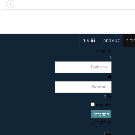
ידור
למשפחה
עוד
התחברות
זכור אותי
התחברות
נא להמתין...
×