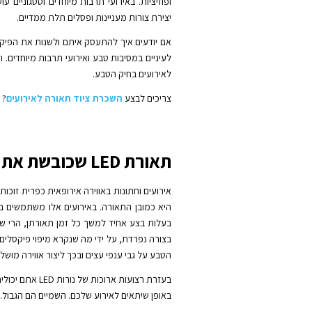
ופוזיציות. באירועי תרבות מיוחדים וססגוניים
יצירת צורות מעניינות ופסלים תלת ממדיים.
אם יודעים איך להתעסק איתם ולשנות את הפיקס
לעיניים במסיבות טבע ואירועי תרבות מיוחדים
לאירועים בחיק הטבע.
צריכים לבצע
השכרת ציוד תאורה לאירועים
? הזמי
תאורת LED שכובשת את העולם
אירועים וחתונות באווירה אירופאית כפרית זוכ
היא כמובן התאורה. באירועים אלו משתמשים בנו
בעלות בצע אחיד למשך כל זמן תאורתן, הרי שה
הטבע על גבי ענפי עצים ובכך ליצור אווירה מו
בעזרת רצועות א
באופן שיתאים לאירוע שלכם. השמיים הם הגבול.