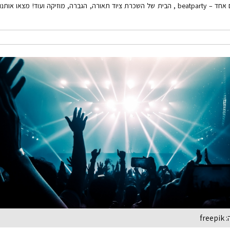
השכרת ציוד תאורה לאירועים עושים רק במקום אחד – beatparty , הבית של השכרת ציוד תאורה, הגברה, מוזיקה ועוד! מצאו אותנו
fr