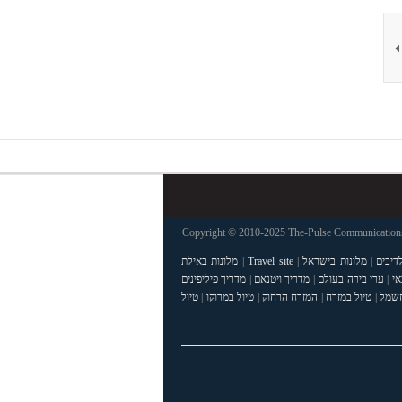
Copyright © 2010-2025 The-Pulse Communications 
דיבים
|
מלונות בישראל
|
Travel site
|
מלונות באילת
אי
|
ערי בירה בעולם
|
מדריך ויטנאם
|
מדריך פיליפינים
חשמל
|
טיול במזרח
|
המזרח הרחוק
|
טיול במרוקו
|
טיול