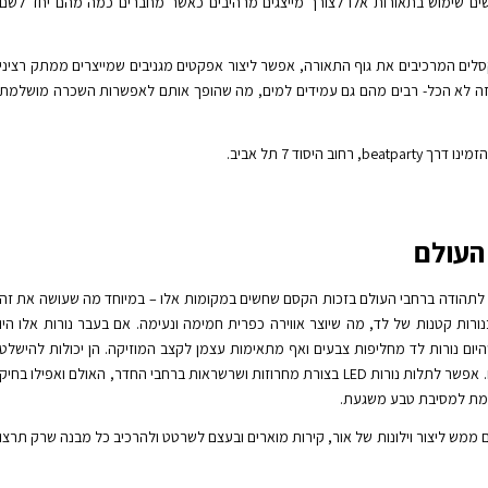
 עושים שימוש בתאורות אלו לצורך מייצגים מרהיבים כאשר מחברים כמה מהם יחד לשם
לים המרכיבים את גוף התאורה, אפשר ליצור אפקטים מגניבים שמייצרים ממתק רציני
. וזה לא הכל- רבים מהם גם עמידים למים, מה שהופך אותם לאפשרות השכרה מושלמת
נו דרך beatparty, רחוב היסוד 7 תל אביב.
ות לתהודה ברחבי העולם בזכות הקסם שחשים במקומות אלו – במיוחד מה שעושה את זה
רות קטנות של לד, מה שיוצר אווירה כפרית חמימה ונעימה. אם בעבר נורות אלו היו
יום נורות לד מחליפות צבעים ואף מתאימות עצמן לקצב המוזיקה. הן יכולות להישלט
בצורה נפרדת, על ידי מה שנקרא מיפוי פיקסלים. אפשר לתלות נורות LED בצורת מחרוזות ושרשראות ברחבי החדר, האולם ואפילו בחיק
שלמת למסיבת טבע משגעת.
רוכות של נורות LED אתם יכולים ממש ליצור וילונות של אור, קירות מוארים ובעצם לשרטט ולהרכיב כל מבנה שרק תרצו