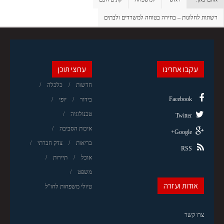
רשתות לחלונות – בחירה בטוחה למשרדים ולבתים
עקבו אחרינו
ערוצי תוכן
חדשות
כלכלה
Facebook
בידור
יופי
טכנולוגיה
Twitter
איכות הסביבה
Google+
בריאות
צדק חברתי
RSS
אוכל
תיירות
משפט
אודות ועזרה
טיולי משפחות לחו"ל
צרו קשר