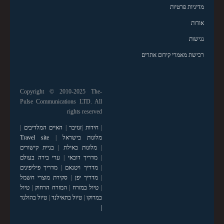
מדיניות פרטיות
אודות
נגישות
רכישת מאמרי קידום אתרים
Copyright © 2010-2025 The-
Pulse Communications LTD. All
rights reserved
|
חידות
|
זנזיבר
|
האיים המלדיבים
|
מלונות בישראל
|
Travel site
|
מלונות באילת
|
בניית קישורים
|
מדריך דובאי
|
ערי בירה בעולם
|
מדריך ויטנאם
|
מדריך פיליפינים
|
מדריך יפן
|
סקירת מוצרי חשמל
|
טיול במזרח
|
המזרח הרחוק
|
טיול
במרוקו
|
טיול בתאילנד
|
טיול בהולנד
|