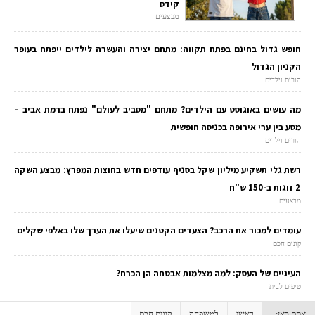
קידס
מבצעים
חופש גדול בחינם בפתח תקווה: מתחם יצירה והעשרה לילדים ייפתח בעופר
הקניון הגדול
הורים וילדים
מה עושים באוגוסט עם הילדים? מתחם "מסביב לעולם" נפתח ברמת אביב –
מסע בין ערי אירופה בכניסה חופשית
הורים וילדים
רשת גלי תשקיע מיליון שקל בסניף עודפים חדש בחוצות המפרץ: מבצע השקה
2 זוגות ב-150 ש"ח
מבצעים
עומדים למכור את הרכב? הצעדים הקטנים שיעלו את הערך שלו באלפי שקלים
קונים חכם
העיניים של העסק: למה מצלמות אבטחה הן הכרח?
טיפים לבית
אתם כאן:
ראשי
למשפחה
קונים חכם