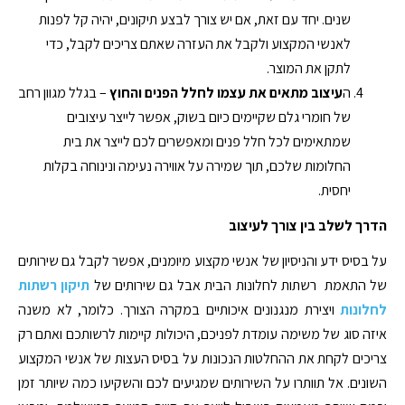
שנים. יחד עם זאת, אם יש צורך לבצע תיקונים, יהיה קל לפנות
לאנשי המקצוע ולקבל את העזרה שאתם צריכים לקבל, כדי
לתקן את המוצר.
ה
עיצוב מתאים את עצמו לחלל הפנים והחוץ
– בגלל מגוון רחב
של חומרי גלם שקיימים כיום בשוק, אפשר לייצר עיצובים
שמתאימים לכל חלל פנים ומאפשרים לכם לייצר את בית
החלומות שלכם, תוך שמירה על אווירה נעימה ונינוחה בקלות
יחסית.
הדרך לשלב בין צורך לעיצוב
‏על בסיס ידע והניסיון של אנשי מקצוע מיומנים, אפשר לקבל גם שירותים
של התאמת רשתות לחלונות הבית אבל גם שירותים של
תיקון רשתות
לחלונות
ויצירת מנגנונים איכותיים במקרה הצורך. כלומר, לא משנה
איזה סוג של משימה עומדת לפניכם, היכולות קיימות לרשותכם ואתם רק
צריכים לקחת את ההחלטות הנכונות על בסיס העצות של אנשי המקצוע
השונים. ‏אל תוותרו על השירותים שמגיעים לכם והשקיעו כמה שיותר זמן