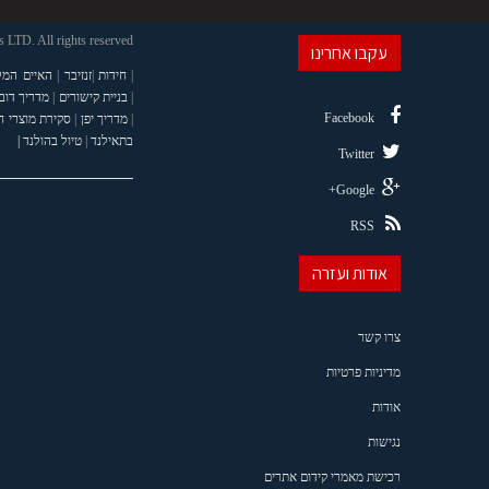
LTD. All rights reserved
עקבו אחרינו
|
חידות
|
זנזיבר
|
האיים המל
|
בניית קישורים
|
מדריך דוב
Facebook
|
מדריך יפן
|
סקירת מוצרי 
בתאילנד
|
טיול בהולנד |
Twitter
Google+
RSS
אודות ועזרה
צרו קשר
מדיניות פרטיות
אודות
נגישות
רכישת מאמרי קידום אתרים