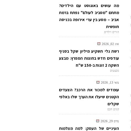
מה עושים באוגוסט עם הילדים?
מתחם "מסביב לעולם" נפתח ברמת
אביב – מסע בין ערי אירופה בכניסה
חופשית
הורים וילדים
אוג 02, 2026
רשת גלי תשקיע מיליון שקל בסניף
עודפים חדש בחוצות המפרץ: מבצע
השקה 2 זוגות ב-150 ש"ח
מבצעים
מאי 13, 2026
עומדים למכור את הרכב? הצעדים
הקטנים שיעלו את הערך שלו באלפי
שקלים
קונים חכם
מרס 29, 2026
העיניים של העסק: למה מצלמות