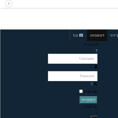
ידור
למשפחה
עוד
התחברות
זכור אותי
התחברות
נא להמתין...
×