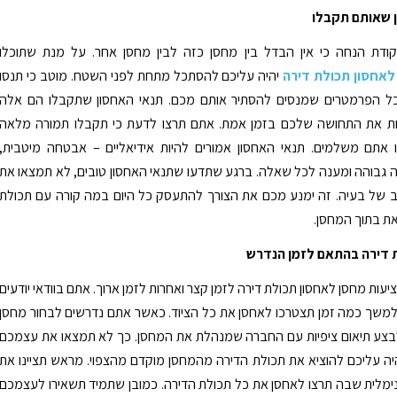
 שאותם תקבלו
ודת הנחה כי אין הבדל בין מחסן כזה לבין מחסן אחר. על מנת שתוכלו
אחסון תכולת דירה
יהיה עליכם להסתכל מתחת לפני השטח. מוטב כי תנסו
ל הפרמטרים שמנסים להסתיר אותם מכם. תנאי האחסון שתקבלו הם אלה
ות את התחושה שלכם בזמן אמת. אתם תרצו לדעת כי תקבלו תמורה מלאה
 אתם משלמים. תנאי האחסון אמורים להיות אידיאליים – אבטחה מיטבית,
גבוהה ומענה לכל שאלה. ברגע שתדעו שתנאי האחסון טובים, לא תמצאו את
של בעיה. זה ימנע מכם את הצורך להתעסק כל היום במה קורה עם תכולת
ת בתוך המחסן.
 דירה בהתאם לזמן הנדרש
עות מחסן לאחסון תכולת דירה לזמן קצר ואחרות לזמן ארוך. אתם בוודאי יודעים
 למשך כמה זמן תצטרכו לאחסן את כל הציוד. כאשר אתם נדרשים לבחור מחסן
לבצע תיאום ציפיות עם החברה שמנהלת את המחסן. כך לא תמצאו את עצמכם
ה עליכם להוציא את תכולת הדירה מהמחסן מוקדם מהצפוי. מראש תציינו את
מלית שבה תרצו לאחסן את כל תכולת הדירה. כמובן שתמיד תשאירו לעצמכם