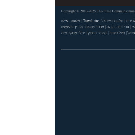
Copyright © 2010-2025 The-Pulse Communications 
דיבים
|
מלונות בישראל
|
Travel site
|
מלונות באילת
אי
|
ערי בירה בעולם
|
מדריך ויטנאם
|
מדריך פיליפינים
חשמל
|
טיול במזרח
|
המזרח הרחוק
|
טיול במרוקו
|
טיול