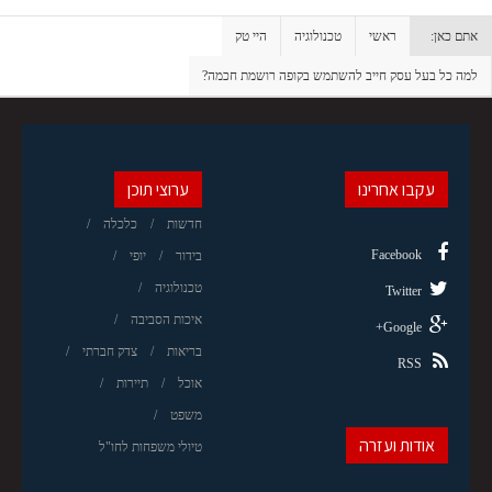
אתם כאן:
ראשי
טכנולוגיה
היי טק
למה כל בעל עסק חייב להשתמש בקופה רושמת חכמה?
עקבו אחרינו
ערוצי תוכן
חדשות
כלכלה
Facebook
בידור
יופי
טכנולוגיה
Twitter
איכות הסביבה
Google+
בריאות
צדק חברתי
RSS
אוכל
תיירות
משפט
אודות ועזרה
טיולי משפחות לחו"ל