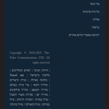
צרו קשר
מדיניות פרטיות
אודות
נגישות
רכישת מאמרי קידום אתרים
Copyright © 2010-2025 The-
Pulse Communications LTD. All
rights reserved
|
חידות
|
זנזיבר
|
האיים המלדיבים
|
מלונות בישראל
|
Travel site
|
מלונות באילת
|
בניית קישורים
|
מדריך דובאי
|
ערי בירה בעולם
|
מדריך ויטנאם
|
מדריך פיליפינים
|
מדריך יפן
|
סקירת מוצרי חשמל
|
טיול במזרח
|
המזרח הרחוק
|
טיול
במרוקו
|
טיול בתאילנד
|
טיול בהולנד