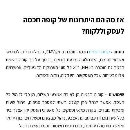
אז מה הם היתרונות של קופה חכמה
לעסק וללקוח?
בטחון -
קופה רושמת
חכמה תומכת בתקן EMV, טכנולוגית חיוב לכרטיסי
אשראי חכמים, הטכנולוגיה מונעת הונאות. בנוסף על כך קופה רושמת
חכמה גם תומכת ב-NFC, ז"א כל סוגי הארנקים הדיגיטליים. אפשרויות
אלו מבטיחות שכל העסקאות יהיו קלות, נוחות ובטוחות.
שימושים –
קופות חכמות הן לא רק אמצעי תשלום, הן כלי לניהול כל
העסק. אפשר לנהל בהן קטלוג רישתי למספר סניפים, ניהול שעות
ומכירות עובדים, בקרת מלאי וספקים. כל מאפייני העסק יהיו אצלך ביד
כלל שעון נוכחות עם טביעת אצבע, ניהול מבצעים ומשלוחים, בון דיגיטלי
וממשק חתימה דיגיטלית, היום קופות רושמות חכמות עושות הכול.