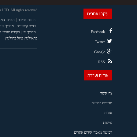
LTD. All rights reserved
עקבו אחרינו
|
חידות
|
זנזיבר
|
האיים המל
|
בניית קישורים
|
מדריך דוב
Facebook
|
מדריך יפן
|
סקירת מוצרי 
בתאילנד
|
טיול בהולנד |
Twitter
Google+
RSS
אודות ועזרה
צרו קשר
מדיניות פרטיות
אודות
נגישות
רכישת מאמרי קידום אתרים