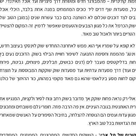
וזמות קולינריות – מהמבורגר חדש ומושחת דרך פיצריות ועד אוכל תאילנדי. יש
ל, מסעדות שף דרים ליד כוכים המתמחים במנה אחת בלבד, היכלי אוכל
בים לצד דוכנים שכלום לא השתנה בהם כבר עשרות שנים (במובן הטוב של
שוק הכרמל את כל מגוון הצבעים והטעמים שאפשר לדמיין. זה המקום להצטייד
טריים ביותר ולאכול טוב מאוד.
א קופא על שמריו אף הוא. ממש לאחרונה התחדש שוק לוינסקי בעיצוב חדש,
ינטג' מהממת וחסימת התנועה לשיפור חוויית הבילוי בשוק. הדוכנים נעים בין
ות בדליקטסים מעבר לים (דגים כבושים, תבלינים, פיצוחים, גבינות, פירות
ים ועוד) דרך מסעדות עדתיות ועד מסעדות שוק שוקקות המבוססות על תוצרת
ום לחוות מסע בינלאומי שהוא גם מאוד מקומי במהותו, כור ההיתוך של כולנו
ולי רק נראה פחות שוקק אך מדובר בשוק רחב ונוח לסיור ולקניות, המנגיש את
רית האותנטית בגובה העיניים. אין פה הרבה פוזה. חומרי גלם משובחים ומתכונים
מגוון עדות ועמים הם הנוסחה להצלחה, בתיבול הסיפורים על האנשים שמאחורי
ות הגדושות בכל טוב הארץ.
קורים של תל אבי
ב - השווקים החדשים, המתכוננים, הממוזגים, המסודרים