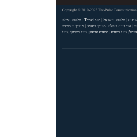
Copyright © 2010-2025 The-Pulse Communications 
דיבים
|
מלונות בישראל
|
Travel site
|
מלונות באילת
אי
|
ערי בירה בעולם
|
מדריך ויטנאם
|
מדריך פיליפינים
חשמל
|
טיול במזרח
|
המזרח הרחוק
|
טיול במרוקו
|
טיול