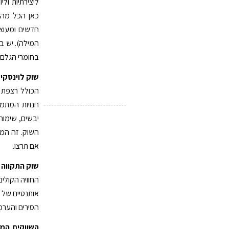
ליצירתיות ולי
כאן הכל מהכ
חדשים ומעוצ
המילה). יש ב
בחומרי הגלם ה
שוק לוינסקי
ל
הכולל רצפת ו
חנויות המתמח
יבשים, שימור
השוק. זה המק
אם תרצו.
שוק התקווה
א
החוויה הקולינ
אותנטיים של 
הסירים והערמ
השווקים המ