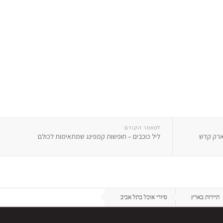
למאמר הקודם
פארק קדש
ליל כוכבים – חופשות קמפינג שמתאימות לכולם
תיירות בארץ
סיורי אוכל בתל אביב