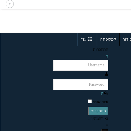
ידור
למשפחה
עוד
התחברות
זכור אותי
התחברות
נא להמתין...
×