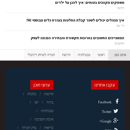
משחקים מקוונים בטוחים: איך להגן על ילדים
הרשת
איך מנהלים יכולים לשפר קבלת החלטות בעזרת כלים מבוססי AI?
היי טק
המאפיינים החשובים בארונות תקשורת והבחירה הנכונה לעסק
מחשבים
אתם כאן:
ראשי
טכנולוגיה
הרשת
חברה לשיווק דיגיטלי
עקבו אחרינו
ערוצי תוכן
חדשות
כלכלה
Facebook
בידור
יופי
טכנולוגיה
Twitter
איכות הסביבה
Google+
בריאות
צדק חברתי