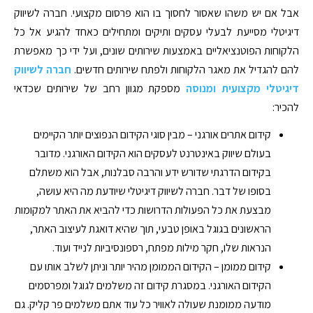
אבל אם יש משהו שאסור לחסוך בו הוא פרסום מקצועי. חברה לשיווק
דיגיטלי מסייעת לבעלי עסקים ותיקים ומתחילים כאחד להגיע אל כל
הלקוחות הפוטנציאליים באמצעות שירותים שונים, ועל ידי כך מאפשרת
להם להגדיל את מאגר הלקוחות ולפתח שירותים חדשים.
חברה לשיווק
דיגיטלי מקצועית ומנוסה
מספקת מגוון רחב של שירותים שכדאי
להכיר:
קידום אתרים אורגני – מבין סוגי הקידום הנפוצים יותר הקיימים
בעולם שיווק באינטרנט לעסקים הוא הקידום האורגני. מדובר
בקידום הדרגתי שדורש ידע והרבה סבלנות, אבל הוא משתלם
בסופו של דבר. חברה לשיווק דיגיטלי שיודעת מה היא עושה,
מבצעת את כל הפעולות הדרושות כדי להביא את האתר למקומות
הראשונים בגוגל באופן טבעי, תוך שהיא דואגת לעיצוב האתר,
הנראות שלו, חקר מילות מפתח, רספונסיביות לנייד ועוד.
קידום ממומן – הקידום הממומן מהיר יותר וניתן לשלב אותו עם
הקידום האורגני. במסגרת קידום זה משלמים לגוגל ומפרסמים
מודעה ממומנת שעולה לאוויר כל עוד אתם משלמים פר קליק. גם