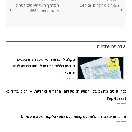
למאמר הבא
למאמר הקודם
נשארים מחוברים עם 144
המדריך האולטימטיבי לניהול
אבטחת אופיס 365
עדכונים אחרונים
הקלה לחברות ההיי-טק: רשות המסים
קובעת כללים ברורים לייחוס הכנסה לנכס
שיווקי
היי טק
ככה קונים מחשב בלי הפתעות: משלוח, החזרות ואחריות — הכול ברור ב-
TopMarket
מחשבים
איך בוחרים מכונת הלחמה מקצועית לשימושי אלקטרוניקה ותעשייה?
מחשבים