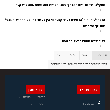
מחקלאי ועד מגורים: המדריך לסוגי הקרקע ומה באמת שווה להשקעה
נדל"ן
הפסד לעיריית ת"א: ועדת הערר קבעה כי אין לעצור פרויקט התחדשות בגלל
מחלוקת על חניה
נדל"ן
כשירושלים מתחילה לעלות לגובה
נדל"ן
אתם כאן:
ראשי
כלכלה
נדל"ן
קבלני שיפוצים בבנייה קלה למגורים ובנייני משרדים
עקבו אחרינו
ערוצי תוכן
חדשות
כלכלה
Facebook
בידור
יופי