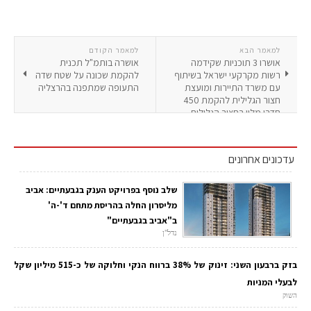
למאמר הבא
למאמר הקודם
אושרו 3 תוכניות שקידמה
אושרה בותמ"ל תכנית
רשות מקרקעי ישראל בשיתוף
להקמת שכונה על שטח שדה
עם משרד התיירות ומועצת
התעופה שמתפנה בהרצליה
חצור הגלילית להקמת 450
חדרי מלון בחצור הגלילית
עדכונים אחרונים
שלב נוסף בפרויקט הענק בגבעתיים: אביב
מליסרון החלה בהריסת מתחם ד'-ה'
ב"אביב בגבעתיים"
נדל"ן
בזק ברבעון השני: זינוק של 38% ברווח הנקי וחלוקה של כ-515 מיליון שקל
לבעלי המניות
השוק