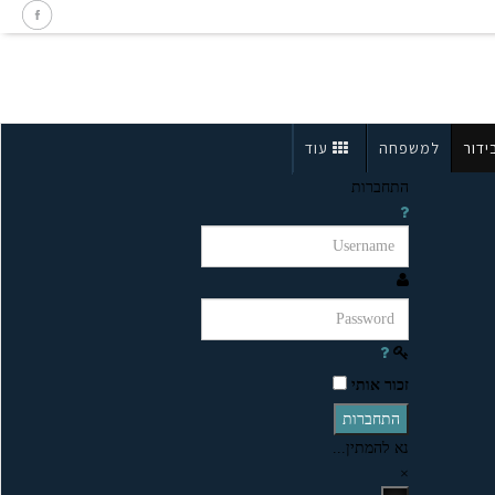
ידור
למשפחה
עוד
התחברות
זכור אותי
התחברות
נא להמתין...
×