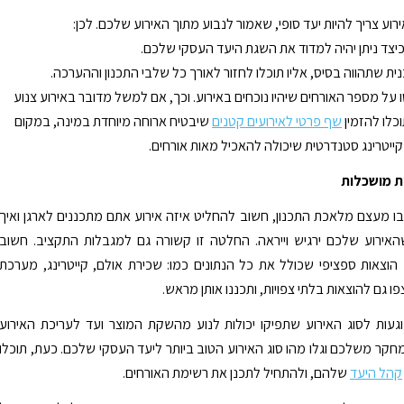
ירוע צריך להיות יעד סופי, שאמור לנבוע מתוך האירוע שלכם. לכן:
יצד ניתן יהיה למדוד את השגת היעד העסקי שלכם.
נית שתהווה בסיס, אליו תוכלו לחזור לאורך כל שלבי התכנון וההערכה.
 על מספר האורחים שיהיו נוכחים באירוע. וכך, אם למשל מדובר באירוע צנוע
וכלו להזמין
שף פרטי לאירועים קטנים
שיבטיח ארוחה מיוחדת במינה, במקום
ייטרינג סטנדרטית שיכולה להאכיל מאות אורחים.
ת מושכלות
 מעצם מלאכת התכנון, חשוב להחליט איזה אירוע אתם מתכננים לארגן ואיך
האירוע שלכם ירגיש וייראה. החלטה זו קשורה גם למגבלות התקציב. חשוב
הוצאות ספציפי שכולל את כל הנתונים כמו: שכירת אולם, קייטרינג, מערכת
פו גם להוצאות בלתי צפויות, ותכננו אותן מראש.
עות לסוג האירוע שתפיקו יכולות לנוע מהשקת המוצר ועד לעריכת האירוע
חקר משלכם וגלו מהו סוג האירוע הטוב ביותר ליעד העסקי שלכם. כעת, תוכלו
קהל היעד
שלהם, ולהתחיל לתכנן את רשימת האורחים.