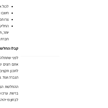
לכול א
חשבו כ
צרו תכ
החליטו
יותר, ת
חברת ק
קבלו החלטו
לפני שתתלהבו
אתם רוצים ש
לתכנן תקציב 
הגברה ועוד. צ
ההחלטות הנוג
ברשת. ערכו מ
לבחון מי יהיה