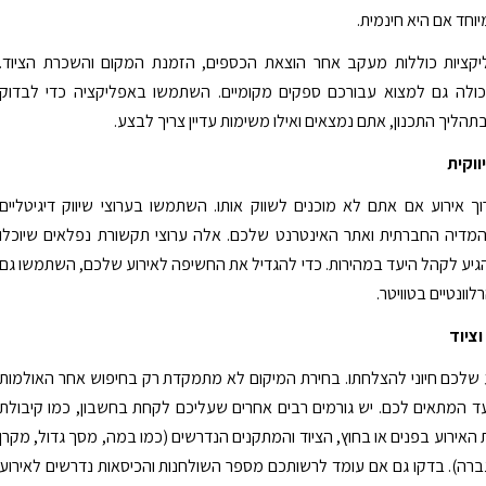
וחד אם היא חינמית.
קציות כוללות מעקב אחר הוצאת הכספים, הזמנת המקום והשכרת הציוד.
כולה גם למצוא עבורכם ספקים מקומיים. השתמשו באפליקציה כדי לבדוק
תהליך התכנון, אתם נמצאים ואילו משימות עדיין צריך לבצע.
ווקית
ך אירוע אם אתם לא מוכנים לשווק אותו. השתמשו בערוצי שיווק דיגיטליים
המדיה החברתית ואתר האינטרנט שלכם. אלה ערוצי תקשורת נפלאים שיוכלו
גיע לקהל היעד במהירות. כדי להגדיל את החשיפה לאירוע שלכם, השתמשו גם
ונטיים בטוויטר.
וציוד
 שלכם חיוני להצלחתו. בחירת המיקום לא מתמקדת רק בחיפוש אחר האולמות
ד המתאים לכם. יש גורמים רבים אחרים שעליכם לקחת בחשבון, כמו קיבולת
 האירוע בפנים או בחוץ, הציוד והמתקנים הנדרשים (כמו במה, מסך גדול, מקרן
רה). בדקו גם אם עומד לרשותכם מספר השולחנות והכיסאות נדרשים לאירוע