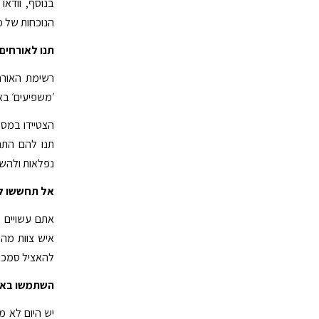
בנוסף, וודא
הנוכחות של 
תנו לאורחי
רשימת האורח
׳משפיעים׳ בא
הצטיידו במספר
תנו להם התרא
נפלאות ולהשפ
אל תחששו לה
אתם עשויים ל
איש צוות מהי
להאציל סמכוי
השתמשו באפל
יש היום לא מ