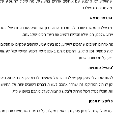
ו שהאירוע לא מתנגש עם אירועים אחרים בתעשייה, מה שיכול להשפיע על
כמה מהאורחים שלכם.
ם התראה מראש
ים שלכם ממש חשובה לכן תכננו אותה נכון. אם תפספסו נוכחות של כמה
ירוע שלכם, יתכן שלא תצליחו להשיג את היעד הסופי שקבעתם.
 אורחים חשובים שתזמינו לאירוע, כמו בעלי עניין, שותפים עסקיים או ספקים.
ה מספיק זמן מראש, והזמינו אותם באופן אישי. המגע האישי יכול לעשות
יע על נוכחותם באירוע.
אציל סמכויות
גלות שכבעלי עסק קטן יש לכם הר של משימות לבצע לקראת האירוע. גייסו
מן לניהול הפרויקט. זה ישחרר אתכם לעשות דברים חשובים יותר. אל תחששו
ות. תוכלו לנהל הכול מרחוק ולבקש מהצוות לעדכן אתכם באופן שוטף.
יקציית תכנון
עט אפליקציות לתכנון עסקי והן באמת מקלות על החיים. השתמשו באחת מהן