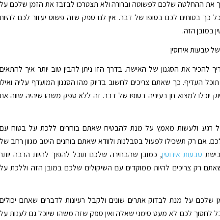
ך את ההחלטה שלכם לפשוטה וברורה ולא תצטרכו לבזבז את הזמן שלכם על
 כך בטוחים לכם בסופו של דבר. אין לנו ספק שזה פשוט יעזור לכם להיות
ן במובן הזה.
ל טבעות אירוסין
ך להכיר את הסגנון של האישה. בדרך הזו ניתן להבין טוב יותר איך להתאים
כל העדיף. כך שאתם צריכים לחשוב בדיוק מהו הסגנון המועדף עליה ואילו
וק יוכלו למצוא חן בעיניה בסופו של דבר. זה ללא ספק משהו שיהיה שווה את
ל רגע ולעשות מאמץ על מנת להבטיח שאתם בוחרים ללכת על בטוח עם
. אם רק תשכילו לפעול בסבלנות ולוודא שאתם בוחנים היטב מגוון רחב של
כישת
טבעות אירוסין
, כמובן שהבחירה שלכם תוכל להפוך להיות הרבה יותר
אתם רק צריכים להיות ממוקדים עם השיקולים שלכם במובן הזה וללכת על
ן שלכם על מנת לבדוק אתרים שונים ולקבל רעיונות לדברים שאתם יכולים
כל לחסוך לכם לא מעט סימני שאלה ואין ספק שזה משהו שיוכל גם לענות על