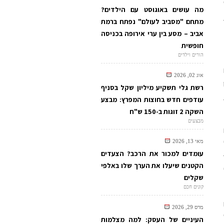
מה עושים באוגוסט עם הילדים?
מתחם "מסביב לעולם" נפתח ברמת
אביב – מסע בין ערי אירופה בכניסה
חופשית
הורים וילדים
אוג 02, 2026
רשת גלי תשקיע מיליון שקל בסניף
עודפים חדש בחוצות המפרץ: מבצע
השקה 2 זוגות ב-150 ש"ח
מבצעים
מאי 13, 2026
עומדים למכור את הרכב? הצעדים
הקטנים שיעלו את הערך שלו באלפי
שקלים
קונים חכם
מרס 29, 2026
העיניים של העסק: למה מצלמות