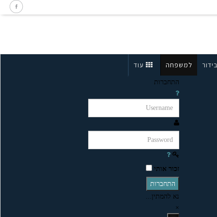
ידור
למשפחה
עוד
התחברות
זכור אותי
התחברות
נא להמתין...
×