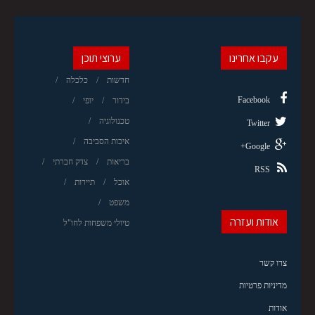
עקבו אחרינו
ערוצי תוכן
חדשות
כלכלה
Facebook
בידור
יופי
טכנולוגיה
Twitter
איכות הסביבה
Google+
בריאות
צדק חברתי
RSS
אוכל
תיירות
משפט
אודות ועזרה
טיולי משפחות לחו"ל
צרו קשר
מדיניות פרטיות
אודות