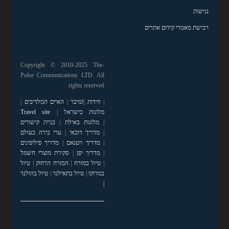
נגישות
רכישת מאמרי קידום אתרים
Copyright © 2010-2025 The-
Pulse Communications LTD. All
rights reserved
|
חידות
|
זנזיבר
|
האיים המלדיבים
|
מלונות בישראל
|
Travel site
|
מלונות באילת
|
בניית קישורים
|
מדריך דובאי
|
ערי בירה בעולם
|
מדריך ויטנאם
|
מדריך פיליפינים
|
מדריך יפן
|
סקירת מוצרי חשמל
|
טיול במזרח
|
המזרח הרחוק
|
טיול
במרוקו
|
טיול בתאילנד
|
טיול בהולנד
|