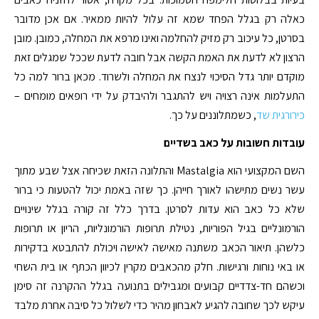
כאלה רק בגלל הפחד שמא זה עלול להיות ממאיר. אם אכן מדובר
בסרטן, כל עיכוב רק מזיק להחלמה ואינו מרפא את המחלה, כמובן. מובן
הרצון לא לדעת את האמת הקשה אבל חובה לדעת שככל שמגלים זאת
מוקדם יותר גדל הסיכוי לנצח את המחלה ולשרוד. מכאן ברור למה כל
התעלמות אינה רצויה ויש להתגבר ולהיבדק על ידי רופאים מומחים –
כירורגית שד
, כשמתלוננים על כך.
עובדות חשובות על כאב בשדיים
השם המקצועי הוא Mastalgia והתלונה הזאת שכיחה אצל שבע מתוך
עשר נשים מתישהו לאורך חייהן. כך שזה באמת יכול להטעות כי ברור
שלא כל כאב הוא עדות לסרטן. בדרך כלל זה קורה בגלל שינויים
הורמונליים בגיל הפוריות, נטילת תרופות הורמונליות, הריון או תרופות
כלשהן. תיאור הכאב משתנה מאישה לאישה ויכולת להתבטא בדקירות
או באי נוחות ורגישות. חלק מהכאבים מקרין לכיוון הכתף או בית השחי
וכשהם חד-צדדיים קבועים ומגבילים בתנועה בגלל ההקרנה זה סימן
עיקש לכך שחובה להגיע לאבחון מהיר כדי לשלול כל סיבה אחרת מלבד