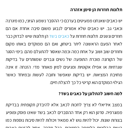
תלונות חוזרות הן סימן אזהרה
יש כאבים שאנחנו ממעיטים בערכם כי ההסבר נשמע הגיוני, כמו מיגרנה
וכאבי גב. יש כאבים שלא אמורים לנבוע משום סיבה אחרת אם הם
חוזרים ונשנים. תלונות חוזרות על
כאבים בשד
הן תלונות שיש לבדוק כבר
לאחר הפעם הראשונה ליתר ביטחון, ואם הם ממוקדים באותו מקום
וחוזרים שוב ושוב על אחת כמה וכמה שאסור להתעלם מהם. בימי הסגר
של הקורונה מוכרת התופעה של נשים וגברים שמוותרים על בדיקות
שגרתיות או אפילו אקוטיות ומגיעים למיון מאוחר מדי. הזנחה זו אינה
מחויבת המציאות. יש בדיקות שאפשר וחובה לעשות ובמיוחד כאשר
הגילוי המוקדם הוא קריטי כל כך להצלת חיים.
למה חשוב להתלונן על כאבים בשד?
במצב אידיאלי לא צריך לחכות לכאב אלא להיבדק תקופתית בבדיקת
ממוגרפיה. סרטן הוא רק אחד ההסברים לכאב בשד שאינו פוסק ומופיע
בצורות שונות. יכול להיות גוש לא ממאיר ויכולות להיות סיבות נוספות כמו
בעיות בבלוטות הלימפה הסמוכות. בכל מקרה, אסור להזניח כאבים