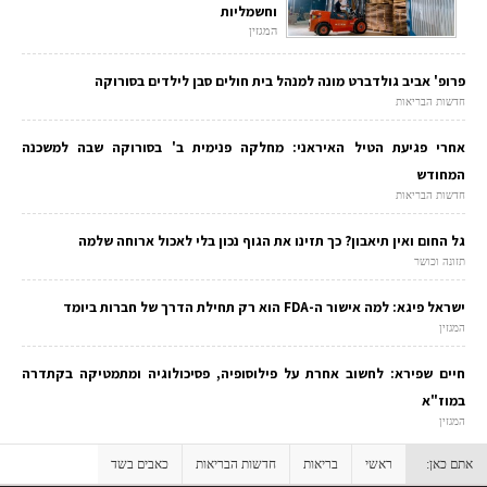
וחשמליות
המגזין
פרופ' אביב גולדברט מונה למנהל בית חולים סבן לילדים בסורוקה
חדשות הבריאות
אחרי פגיעת הטיל האיראני: מחלקה פנימית ב' בסורוקה שבה למשכנה
המחודש
חדשות הבריאות
גל החום ואין תיאבון? כך תזינו את הגוף נכון בלי לאכול ארוחה שלמה
תזונה וכושר
ישראל פיגא: למה אישור ה-FDA הוא רק תחילת הדרך של חברות ביומד
המגזין
חיים שפירא: לחשוב אחרת על פילוסופיה, פסיכולוגיה ומתמטיקה בקתדרה
במוז"א
המגזין
אתם כאן:
ראשי
בריאות
חדשות הבריאות
כאבים בשד